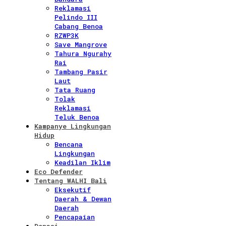
Reklamasi
Pelindo III
Cabang Benoa
RZWP3K
Save Mangrove
Tahura Ngurahy
Rai
Tambang Pasir
Laut
Tata Ruang
Tolak
Reklamasi
Teluk Benoa
Kampanye Lingkungan
Hidup
Bencana
Lingkungan
Keadilan Iklim
Eco Defender
Tentang WALHI Bali
Eksekutif
Daerah & Dewan
Daerah
Pencapaian