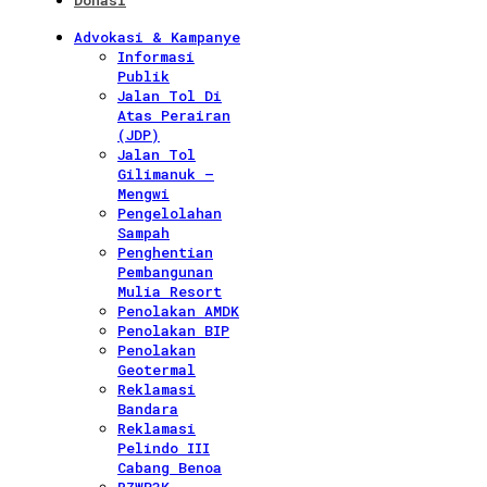
Donasi
Advokasi & Kampanye
Informasi
Publik
Jalan Tol Di
Atas Perairan
(JDP)
Jalan Tol
Gilimanuk –
Mengwi
Pengelolahan
Sampah
Penghentian
Pembangunan
Mulia Resort
Penolakan AMDK
Penolakan BIP
Penolakan
Geotermal
Reklamasi
Bandara
Reklamasi
Pelindo III
Cabang Benoa