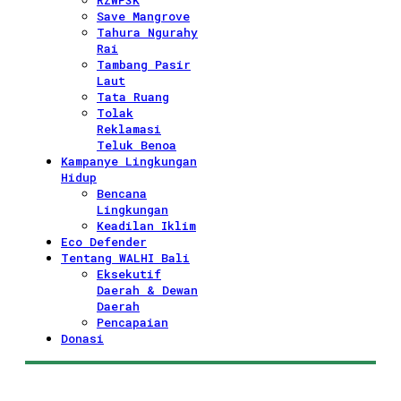
RZWP3K
Save Mangrove
Tahura Ngurahy
Rai
Tambang Pasir
Laut
Tata Ruang
Tolak
Reklamasi
Teluk Benoa
Kampanye Lingkungan
Hidup
Bencana
Lingkungan
Keadilan Iklim
Eco Defender
Tentang WALHI Bali
Eksekutif
Daerah & Dewan
Daerah
Pencapaian
Donasi