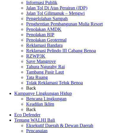
Informasi Publik
Jalan Tol Di Atas Perairan (JDP)
Jalan Tol Gilimanuk – Mengwi
Pengelolahan Sampah
Penghentian Pembangunan Mulia Resort
Penolakan AMDK
Penolakan BIP
Penolakan Geotermal
Reklamasi Bandara
Reklamasi Pelindo III Cabang Benoa
RZWP3K
Save Mangrove
Tahura Ngurahy Rai
Tambang Pasir Laut
Tata Ruang
Tolak Reklamasi Teluk Benoa
Back
Kampanye Lingkungan Hidup
Bencana Lingkungan
Keadilan Iklim
Back
Eco Defender
Tentang WALHI Bali
Eksekutif Daerah & Dewan Daerah
Pencapaian