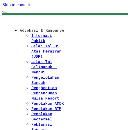
Skip to content
Advokasi & Kampanye
Informasi
Publik
Jalan Tol Di
Atas Perairan
(JDP)
Jalan Tol
Gilimanuk –
Mengwi
Pengelolahan
Sampah
Penghentian
Pembangunan
Mulia Resort
Penolakan AMDK
Penolakan BIP
Penolakan
Geotermal
Reklamasi
Bandara