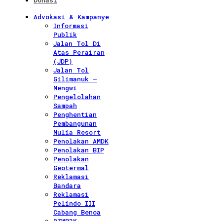
Donasi
Advokasi & Kampanye
Informasi
Publik
Jalan Tol Di
Atas Perairan
(JDP)
Jalan Tol
Gilimanuk –
Mengwi
Pengelolahan
Sampah
Penghentian
Pembangunan
Mulia Resort
Penolakan AMDK
Penolakan BIP
Penolakan
Geotermal
Reklamasi
Bandara
Reklamasi
Pelindo III
Cabang Benoa