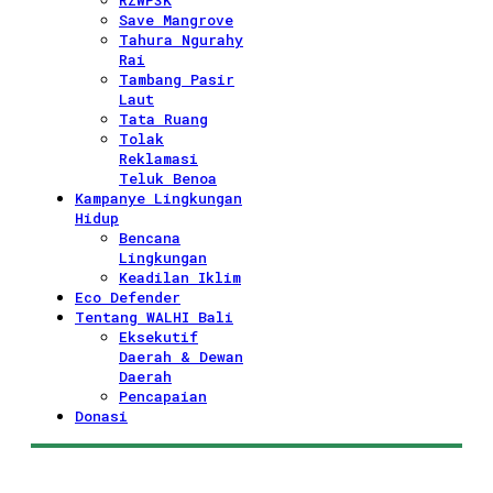
RZWP3K
Save Mangrove
Tahura Ngurahy
Rai
Tambang Pasir
Laut
Tata Ruang
Tolak
Reklamasi
Teluk Benoa
Kampanye Lingkungan
Hidup
Bencana
Lingkungan
Keadilan Iklim
Eco Defender
Tentang WALHI Bali
Eksekutif
Daerah & Dewan
Daerah
Pencapaian
Donasi