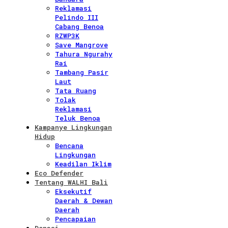
Reklamasi
Pelindo III
Cabang Benoa
RZWP3K
Save Mangrove
Tahura Ngurahy
Rai
Tambang Pasir
Laut
Tata Ruang
Tolak
Reklamasi
Teluk Benoa
Kampanye Lingkungan
Hidup
Bencana
Lingkungan
Keadilan Iklim
Eco Defender
Tentang WALHI Bali
Eksekutif
Daerah & Dewan
Daerah
Pencapaian