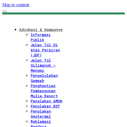
Skip to content
Advokasi & Kampanye
Informasi
Publik
Jalan Tol Di
Atas Perairan
(JDP)
Jalan Tol
Gilimanuk –
Mengwi
Pengelolahan
Sampah
Penghentian
Pembangunan
Mulia Resort
Penolakan AMDK
Penolakan BIP
Penolakan
Geotermal
Reklamasi
Bandara