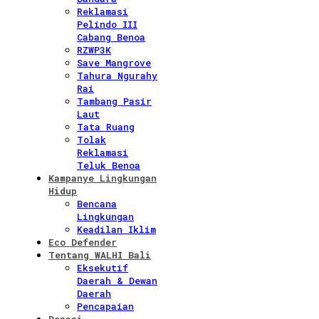
Reklamasi
Pelindo III
Cabang Benoa
RZWP3K
Save Mangrove
Tahura Ngurahy
Rai
Tambang Pasir
Laut
Tata Ruang
Tolak
Reklamasi
Teluk Benoa
Kampanye Lingkungan
Hidup
Bencana
Lingkungan
Keadilan Iklim
Eco Defender
Tentang WALHI Bali
Eksekutif
Daerah & Dewan
Daerah
Pencapaian