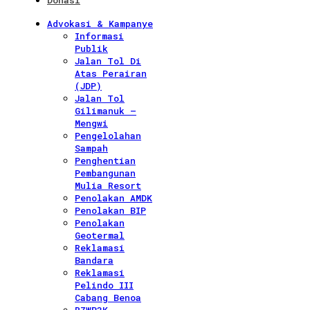
Donasi
Advokasi & Kampanye
Informasi
Publik
Jalan Tol Di
Atas Perairan
(JDP)
Jalan Tol
Gilimanuk –
Mengwi
Pengelolahan
Sampah
Penghentian
Pembangunan
Mulia Resort
Penolakan AMDK
Penolakan BIP
Penolakan
Geotermal
Reklamasi
Bandara
Reklamasi
Pelindo III
Cabang Benoa