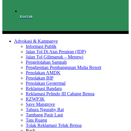
Kontak
Advokasi & Kampanye
Informasi Publik
Jalan Tol Di Atas Perairan (JDP)
Jalan Tol Gilimanuk – Mengwi
Pengelolahan Sampah
Penghentian Pembangunan Mulia Resort
Penolakan AMDK
Penolakan BIP
Penolakan Geotermal
Reklamasi Bandara
Reklamasi Pelindo III Cabang Benoa
RZWP3K
Save Mangrove
Tahura Ngurahy Rai
Tambang Pasir Laut
Tata Ruang
Tolak Reklamasi Teluk Benoa
Back