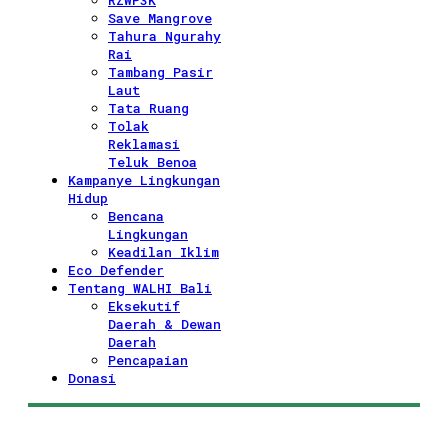
RZWP3K
Save Mangrove
Tahura Ngurahy
Rai
Tambang Pasir
Laut
Tata Ruang
Tolak
Reklamasi
Teluk Benoa
Kampanye Lingkungan
Hidup
Bencana
Lingkungan
Keadilan Iklim
Eco Defender
Tentang WALHI Bali
Eksekutif
Daerah & Dewan
Daerah
Pencapaian
Donasi