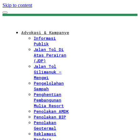
Skip to content
Advokasi & Kampanye
Informasi
Publik
Jalan Tol Di
Atas Perairan
(JDP)
Jalan Tol
Gilimanuk –
Mengwi
Pengelolahan
Sampah
Penghentian
Pembangunan
Mulia Resort
Penolakan AMDK
Penolakan BIP
Penolakan
Geotermal
Reklamasi
Bandara