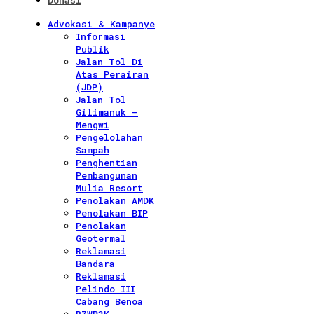
Donasi
Advokasi & Kampanye
Informasi
Publik
Jalan Tol Di
Atas Perairan
(JDP)
Jalan Tol
Gilimanuk –
Mengwi
Pengelolahan
Sampah
Penghentian
Pembangunan
Mulia Resort
Penolakan AMDK
Penolakan BIP
Penolakan
Geotermal
Reklamasi
Bandara
Reklamasi
Pelindo III
Cabang Benoa