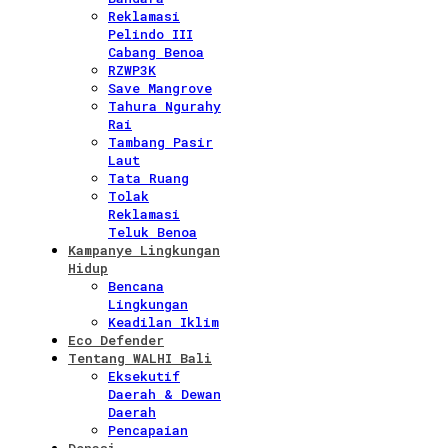
Reklamasi
Pelindo III
Cabang Benoa
RZWP3K
Save Mangrove
Tahura Ngurahy
Rai
Tambang Pasir
Laut
Tata Ruang
Tolak
Reklamasi
Teluk Benoa
Kampanye Lingkungan
Hidup
Bencana
Lingkungan
Keadilan Iklim
Eco Defender
Tentang WALHI Bali
Eksekutif
Daerah & Dewan
Daerah
Pencapaian