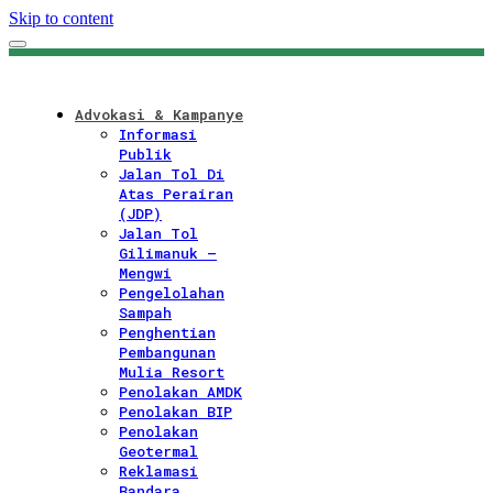
Skip to content
Advokasi & Kampanye
Informasi
Publik
Jalan Tol Di
Atas Perairan
(JDP)
Jalan Tol
Gilimanuk –
Mengwi
Pengelolahan
Sampah
Penghentian
Pembangunan
Mulia Resort
Penolakan AMDK
Penolakan BIP
Penolakan
Geotermal
Reklamasi
Bandara