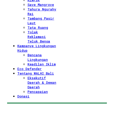
RZWP3K
Save Mangrove
Tahura Ngurahy
Rai
Tambang Pasir
Laut
Tata Ruang
Tolak
Reklamasi
Teluk Benoa
Kampanye Lingkungan
Hidup
Bencana
Lingkungan
Keadilan Iklim
Eco Defender
Tentang WALHI Bali
Eksekutif
Daerah & Dewan
Daerah
Pencapaian
Donasi