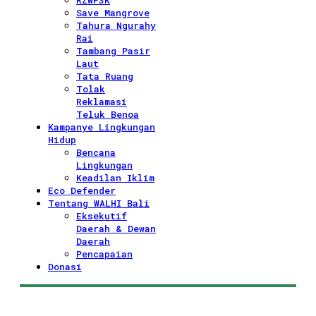
RZWP3K
Save Mangrove
Tahura Ngurahy
Rai
Tambang Pasir
Laut
Tata Ruang
Tolak
Reklamasi
Teluk Benoa
Kampanye Lingkungan
Hidup
Bencana
Lingkungan
Keadilan Iklim
Eco Defender
Tentang WALHI Bali
Eksekutif
Daerah & Dewan
Daerah
Pencapaian
Donasi