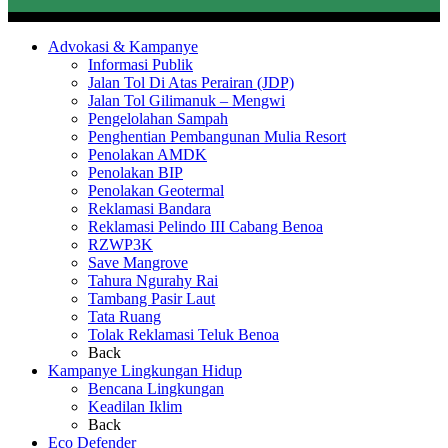
Advokasi & Kampanye
Informasi Publik
Jalan Tol Di Atas Perairan (JDP)
Jalan Tol Gilimanuk – Mengwi
Pengelolahan Sampah
Penghentian Pembangunan Mulia Resort
Penolakan AMDK
Penolakan BIP
Penolakan Geotermal
Reklamasi Bandara
Reklamasi Pelindo III Cabang Benoa
RZWP3K
Save Mangrove
Tahura Ngurahy Rai
Tambang Pasir Laut
Tata Ruang
Tolak Reklamasi Teluk Benoa
Back
Kampanye Lingkungan Hidup
Bencana Lingkungan
Keadilan Iklim
Back
Eco Defender