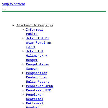
Skip to content
Advokasi & Kampanye
Informasi
Publik
Jalan Tol Di
Atas Perairan
(JDP)
Jalan Tol
Gilimanuk –
Mengwi
Pengelolahan
Sampah
Penghentian
Pembangunan
Mulia Resort
Penolakan AMDK
Penolakan BIP
Penolakan
Geotermal
Reklamasi
Bandara