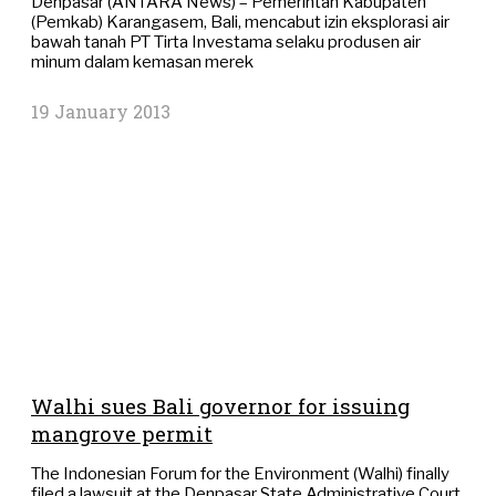
Denpasar (ANTARA News) – Pemerintah Kabupaten
(Pemkab) Karangasem, Bali, mencabut izin eksplorasi air
bawah tanah PT Tirta Investama selaku produsen air
minum dalam kemasan merek
19 January 2013
Walhi sues Bali governor for issuing
mangrove permit
The Indonesian Forum for the Environment (Walhi) finally
filed a lawsuit at the Denpasar State Administrative Court