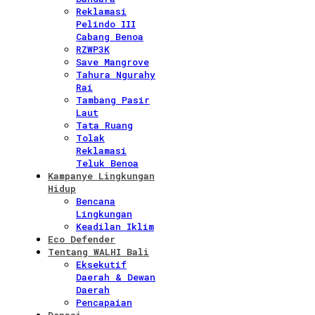
Reklamasi
Pelindo III
Cabang Benoa
RZWP3K
Save Mangrove
Tahura Ngurahy
Rai
Tambang Pasir
Laut
Tata Ruang
Tolak
Reklamasi
Teluk Benoa
Kampanye Lingkungan
Hidup
Bencana
Lingkungan
Keadilan Iklim
Eco Defender
Tentang WALHI Bali
Eksekutif
Daerah & Dewan
Daerah
Pencapaian