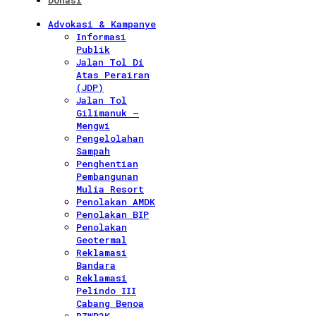
Donasi
Advokasi & Kampanye
Informasi
Publik
Jalan Tol Di
Atas Perairan
(JDP)
Jalan Tol
Gilimanuk –
Mengwi
Pengelolahan
Sampah
Penghentian
Pembangunan
Mulia Resort
Penolakan AMDK
Penolakan BIP
Penolakan
Geotermal
Reklamasi
Bandara
Reklamasi
Pelindo III
Cabang Benoa