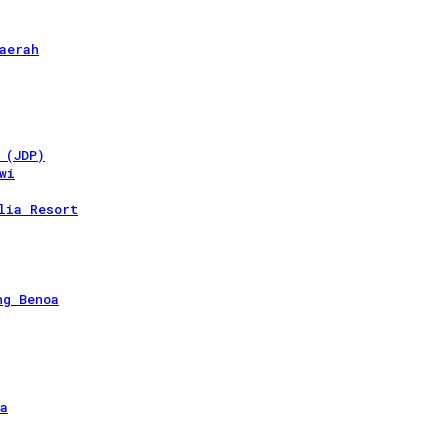
aerah
 (JDP)
wi
lia Resort
ng Benoa
a