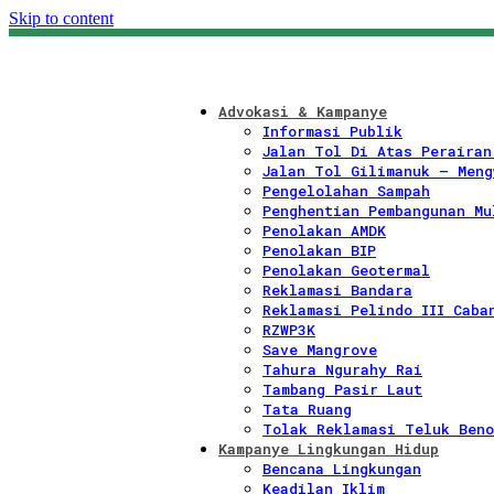
Skip to content
Advokasi & Kampanye
Informasi Publik
Jalan Tol Di Atas Perairan
Jalan Tol Gilimanuk – Meng
Pengelolahan Sampah
Penghentian Pembangunan Mu
Penolakan AMDK
Penolakan BIP
Penolakan Geotermal
Reklamasi Bandara
Reklamasi Pelindo III Caba
RZWP3K
Save Mangrove
Tahura Ngurahy Rai
Tambang Pasir Laut
Tata Ruang
Tolak Reklamasi Teluk Beno
Kampanye Lingkungan Hidup
Bencana Lingkungan
Keadilan Iklim