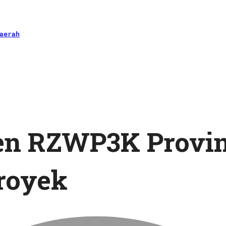
aerah
n RZWP3K Provins
royek