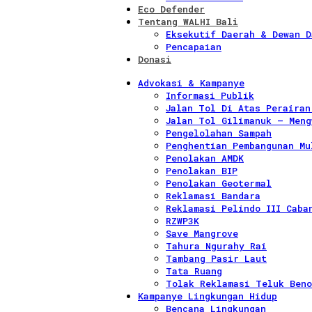
Eco Defender
Tentang WALHI Bali
Eksekutif Daerah & Dewan D
Pencapaian
Donasi
Advokasi & Kampanye
Informasi Publik
Jalan Tol Di Atas Perairan
Jalan Tol Gilimanuk – Meng
Pengelolahan Sampah
Penghentian Pembangunan Mu
Penolakan AMDK
Penolakan BIP
Penolakan Geotermal
Reklamasi Bandara
Reklamasi Pelindo III Caba
RZWP3K
Save Mangrove
Tahura Ngurahy Rai
Tambang Pasir Laut
Tata Ruang
Tolak Reklamasi Teluk Beno
Kampanye Lingkungan Hidup
Bencana Lingkungan