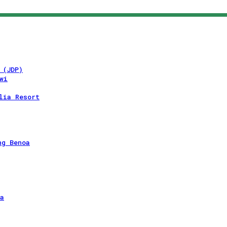
 (JDP)
wi
lia Resort
ng Benoa
a