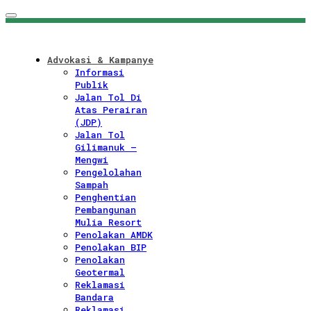
Skip
to
content
Advokasi & Kampanye
Informasi
Publik
Jalan Tol Di
Atas Perairan
(JDP)
Jalan Tol
Gilimanuk –
Mengwi
Pengelolahan
Sampah
Penghentian
Pembangunan
Mulia Resort
Penolakan AMDK
Penolakan BIP
Penolakan
Geotermal
Reklamasi
Bandara
Reklamasi