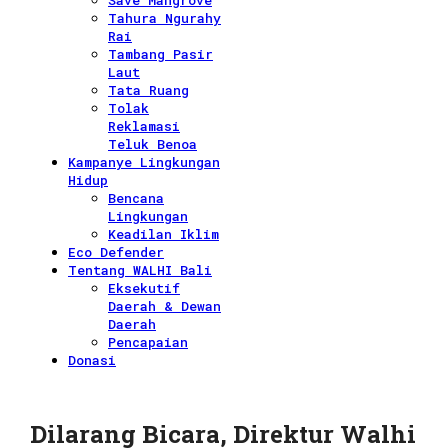
Save Mangrove
Tahura Ngurahy
Rai
Tambang Pasir
Laut
Tata Ruang
Tolak
Reklamasi
Teluk Benoa
Kampanye Lingkungan
Hidup
Bencana
Lingkungan
Keadilan Iklim
Eco Defender
Tentang WALHI Bali
Eksekutif
Daerah & Dewan
Daerah
Pencapaian
Donasi
Dilarang Bicara, Direktur Walhi