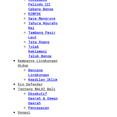
Pelindo III
Cabang Benoa
RZWP3K
Save Mangrove
Tahura Ngurahy
Rai
Tambang Pasir
Laut
Tata Ruang
Tolak
Reklamasi
Teluk Benoa
Kampanye Lingkungan
Hidup
Bencana
Lingkungan
Keadilan Iklim
Eco Defender
Tentang WALHI Bali
Eksekutif
Daerah & Dewan
Daerah
Pencapaian
Donasi