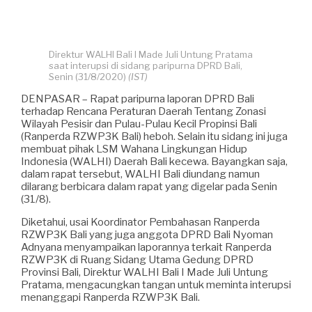
Direktur WALHI Bali I Made Juli Untung Pratama
saat interupsi di sidang paripurna DPRD Bali,
Senin (31/8/2020)
(IST)
DENPASAR – Rapat paripurna laporan DPRD Bali
terhadap Rencana Peraturan Daerah Tentang Zonasi
Wilayah Pesisir dan Pulau-Pulau Kecil Propinsi Bali
(Ranperda RZWP3K Bali) heboh. Selain itu sidang ini juga
membuat pihak LSM Wahana Lingkungan Hidup
Indonesia (WALHI) Daerah Bali kecewa. Bayangkan saja,
dalam rapat tersebut, WALHI Bali diundang namun
dilarang berbicara dalam rapat yang digelar pada Senin
(31/8).
Diketahui, usai Koordinator Pembahasan Ranperda
RZWP3K Bali yang juga anggota DPRD Bali Nyoman
Adnyana menyampaikan laporannya terkait Ranperda
RZWP3K di Ruang Sidang Utama Gedung DPRD
Provinsi Bali, Direktur WALHI Bali I Made Juli Untung
Pratama, mengacungkan tangan untuk meminta interupsi
menanggapi Ranperda RZWP3K Bali.