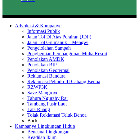
Advokasi & Kampanye
Informasi Publik
Jalan Tol Di Atas Perairan (JDP)
Jalan Tol Gilimanuk – Mengwi
Pengelolahan Sampah
Penghentian Pembangunan Mulia Resort
Penolakan AMDK
Penolakan BIP
Penolakan Geotermal
Reklamasi Bandara
Reklamasi Pelindo III Cabang Benoa
RZWP3K
Save Mangrove
Tahura Ngurahy Rai
Tambang Pasir Laut
Tata Ruang
Tolak Reklamasi Teluk Benoa
Back
Kampanye Lingkungan Hidup
Bencana Lingkungan
Keadilan Iklim