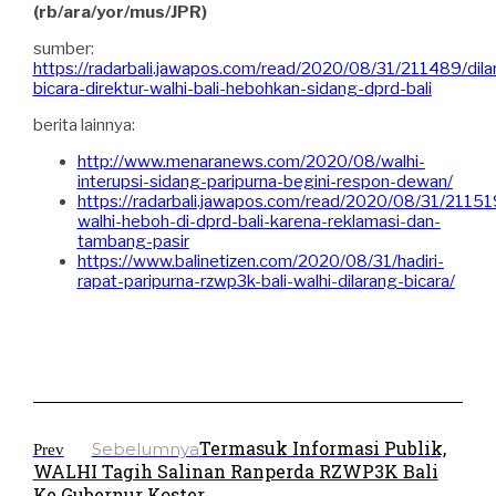
(rb/ara/yor/mus/JPR)
sumber:
https://radarbali.jawapos.com/read/2020/08/31/211489/dila
bicara-direktur-walhi-bali-hebohkan-sidang-dprd-bali
berita lainnya:
http://www.menaranews.com/2020/08/walhi-
interupsi-sidang-paripurna-begini-respon-dewan/
https://radarbali.jawapos.com/read/2020/08/31/211519
walhi-heboh-di-dprd-bali-karena-reklamasi-dan-
tambang-pasir
https://www.balinetizen.com/2020/08/31/hadiri-
rapat-paripurna-rzwp3k-bali-walhi-dilarang-bicara/
Termasuk Informasi Publik,
Sebelumnya
Prev
WALHI Tagih Salinan Ranperda RZWP3K Bali
Ke Gubernur Koster