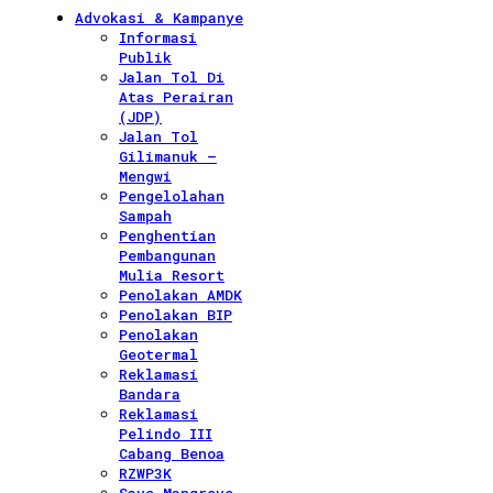
Advokasi & Kampanye
Informasi
Publik
Jalan Tol Di
Atas Perairan
(JDP)
Jalan Tol
Gilimanuk –
Mengwi
Pengelolahan
Sampah
Penghentian
Pembangunan
Mulia Resort
Penolakan AMDK
Penolakan BIP
Penolakan
Geotermal
Reklamasi
Bandara
Reklamasi
Pelindo III
Cabang Benoa
RZWP3K