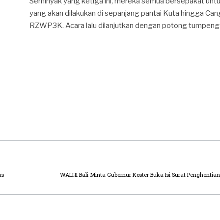
Seminyak yang ketiga ini, mereka semua bersepakat unt
yang akan dilakukan di sepanjang pantai Kuta hingga C
RZWP3K. Acara lalu dilanjutkan dengan potong tumpeng 
as