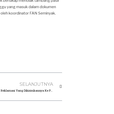
uk bersikap menolak tambang pasir
anggu yang masuk dalam dokumen
oleh koordinator FAN Seminyak.
SELANJUTNYA
WALHI Bali Minta Gubernur Koster Buka Isi Surat Penghentian Reklamasi Yang Dikirimkannya Ke Pelindo III.