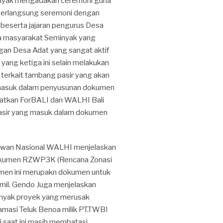
inyak mengadakan ceremoni guna
ra berlangsung seremoni dengan
 beserta jajaran pengurus Desa
a masyarakat Seminyak yang
gan Desa Adat yang sangat aktif
 yang ketiga ini selain melakukan
 terkait tambang pasir yang akan
 masuk dalam penyusunan dokumen
batkan ForBALI dan WALHI Bali
asir yang masuk dalam dokumen
ewan Nasional WALHI menjelaskan
dokumen RZWP3K (Rencana Zonasi
umen ini merupakn dokumen untuk
 mil. Gendo Juga menjelaskan
nyak proyek yang merusak
amasi Teluk Benoa milik PT.TWBI
i saat ini masih membatasi