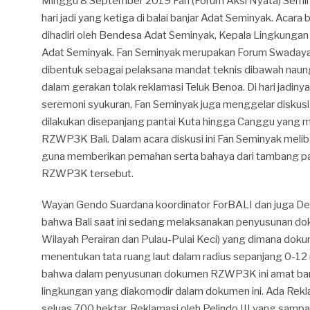
Minggu 8 September 2019 Fan (Forum Aksi Nyata) Sem
hari jadi yang ketiga di balai banjar Adat Seminyak. Aca
dihadiri oleh Bendesa Adat Seminyak, Kepala Lingkungan
Adat Seminyak. Fan Seminyak merupakan Forum Swaday
dibentuk sebagai pelaksana mandat teknis dibawah naun
dalam gerakan tolak reklamasi Teluk Benoa. Di hari jadinya
seremoni syukuran, Fan Seminyak juga menggelar diskusi
dilakukan disepanjang pantai Kuta hingga Canggu yang
RZWP3K Bali. Dalam acara diskusi ini Fan Seminyak meli
guna memberikan pemahan serta bahaya dari tambang p
RZWP3K tersebut.
Wayan Gendo Suardana koordinator ForBALI dan juga D
bahwa Bali saat ini sedang melaksanakan penyusunan 
Wilayah Perairan dan Pulau-Pulai Keci) yang dimana dok
menentukan tata ruang laut dalam radius sepanjang 0-12
bahwa dalam penyusunan dokumen RZWP3K ini amat ba
lingkungan yang diakomodir dalam dokumen ini. Ada Rekl
seluas 700 hektar, Reklamasi oleh Pelindo III yang sampa