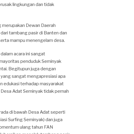
usak lingkungan dan tidak
ang merupakan Dewan Daerah
ari tambang pasir di Banten dan
 serta mampu menengelam desa.
alam acara ini sangat
 mayoritas penduduk Seminyak
ai. Begitupun juga dengan
 yang sangat mengapresiasi apa
n edukasi terhadap masyarakat
Desa Adat Seminyak tidak pernah
erada di bawah Desa Adat seperti
si Surfing Seminyak) dan juga
momentum ulang tahun FAN