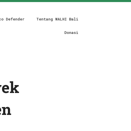
co Defender
Tentang WALHI Bali
Donasi
yek
en