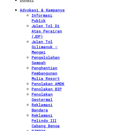
Donasi
Advokasi & Kampanye
Informasi
Publik
Jalan Tol Di
Atas Perairan
(JDP)
Jalan Tol
Gilimanuk –
Mengwi
Pengelolahan
Sampah
Penghentian
Pembangunan
Mulia Resort
Penolakan AMDK
Penolakan BIP
Penolakan
Geotermal
Reklamasi
Bandara
Reklamasi
Pelindo III
Cabang Benoa