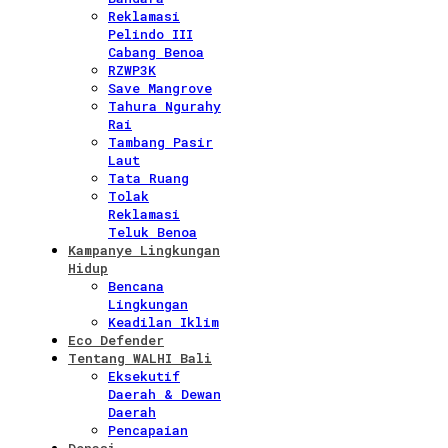
Reklamasi
Pelindo III
Cabang Benoa
RZWP3K
Save Mangrove
Tahura Ngurahy
Rai
Tambang Pasir
Laut
Tata Ruang
Tolak
Reklamasi
Teluk Benoa
Kampanye Lingkungan
Hidup
Bencana
Lingkungan
Keadilan Iklim
Eco Defender
Tentang WALHI Bali
Eksekutif
Daerah & Dewan
Daerah
Pencapaian