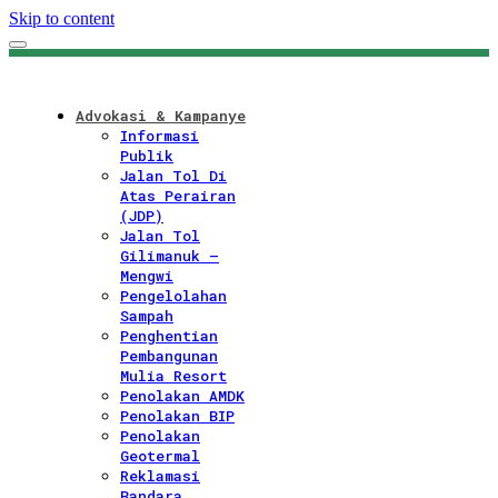
Skip to content
Advokasi & Kampanye
Informasi
Publik
Jalan Tol Di
Atas Perairan
(JDP)
Jalan Tol
Gilimanuk –
Mengwi
Pengelolahan
Sampah
Penghentian
Pembangunan
Mulia Resort
Penolakan AMDK
Penolakan BIP
Penolakan
Geotermal
Reklamasi
Bandara