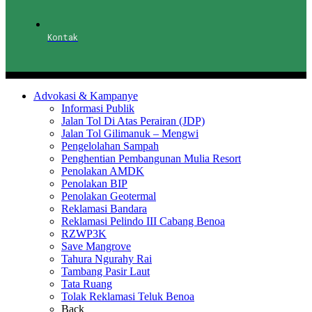
Kontak
Advokasi & Kampanye
Informasi Publik
Jalan Tol Di Atas Perairan (JDP)
Jalan Tol Gilimanuk – Mengwi
Pengelolahan Sampah
Penghentian Pembangunan Mulia Resort
Penolakan AMDK
Penolakan BIP
Penolakan Geotermal
Reklamasi Bandara
Reklamasi Pelindo III Cabang Benoa
RZWP3K
Save Mangrove
Tahura Ngurahy Rai
Tambang Pasir Laut
Tata Ruang
Tolak Reklamasi Teluk Benoa
Back