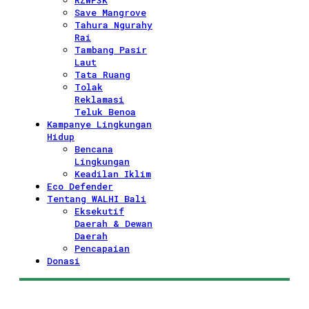
RZWP3K
Save Mangrove
Tahura Ngurahy
Rai
Tambang Pasir
Laut
Tata Ruang
Tolak
Reklamasi
Teluk Benoa
Kampanye Lingkungan
Hidup
Bencana
Lingkungan
Keadilan Iklim
Eco Defender
Tentang WALHI Bali
Eksekutif
Daerah & Dewan
Daerah
Pencapaian
Donasi