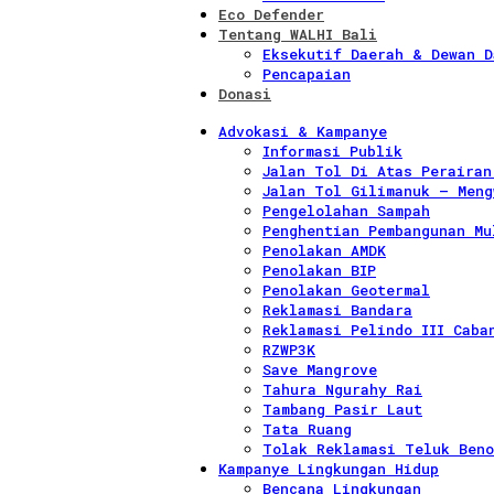
Eco Defender
Tentang WALHI Bali
Eksekutif Daerah & Dewan D
Pencapaian
Donasi
Advokasi & Kampanye
Informasi Publik
Jalan Tol Di Atas Perairan
Jalan Tol Gilimanuk – Meng
Pengelolahan Sampah
Penghentian Pembangunan Mu
Penolakan AMDK
Penolakan BIP
Penolakan Geotermal
Reklamasi Bandara
Reklamasi Pelindo III Caba
RZWP3K
Save Mangrove
Tahura Ngurahy Rai
Tambang Pasir Laut
Tata Ruang
Tolak Reklamasi Teluk Beno
Kampanye Lingkungan Hidup
Bencana Lingkungan