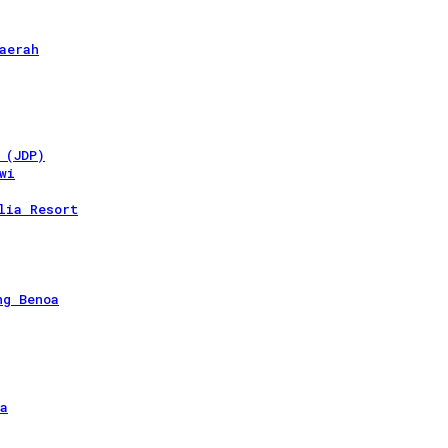
aerah
 (JDP)
wi
lia Resort
ng Benoa
a