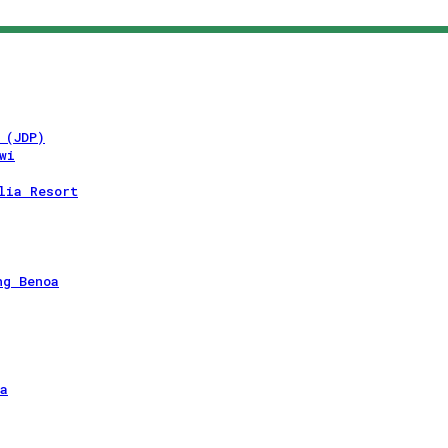
 (JDP)
wi
lia Resort
ng Benoa
a