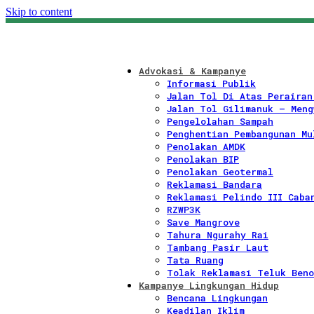
Skip to content
Advokasi & Kampanye
Informasi Publik
Jalan Tol Di Atas Perairan
Jalan Tol Gilimanuk – Meng
Pengelolahan Sampah
Penghentian Pembangunan Mu
Penolakan AMDK
Penolakan BIP
Penolakan Geotermal
Reklamasi Bandara
Reklamasi Pelindo III Caba
RZWP3K
Save Mangrove
Tahura Ngurahy Rai
Tambang Pasir Laut
Tata Ruang
Tolak Reklamasi Teluk Beno
Kampanye Lingkungan Hidup
Bencana Lingkungan
Keadilan Iklim