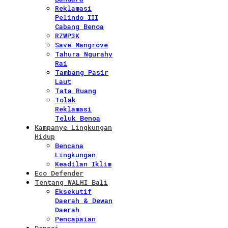
Reklamasi
Pelindo III
Cabang Benoa
RZWP3K
Save Mangrove
Tahura Ngurahy
Rai
Tambang Pasir
Laut
Tata Ruang
Tolak
Reklamasi
Teluk Benoa
Kampanye Lingkungan
Hidup
Bencana
Lingkungan
Keadilan Iklim
Eco Defender
Tentang WALHI Bali
Eksekutif
Daerah & Dewan
Daerah
Pencapaian