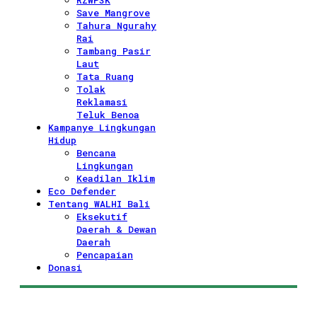
RZWP3K
Save Mangrove
Tahura Ngurahy
Rai
Tambang Pasir
Laut
Tata Ruang
Tolak
Reklamasi
Teluk Benoa
Kampanye Lingkungan
Hidup
Bencana
Lingkungan
Keadilan Iklim
Eco Defender
Tentang WALHI Bali
Eksekutif
Daerah & Dewan
Daerah
Pencapaian
Donasi