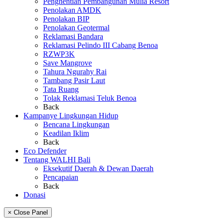
Penghentian Pembangunan Mulia Resort
Penolakan AMDK
Penolakan BIP
Penolakan Geotermal
Reklamasi Bandara
Reklamasi Pelindo III Cabang Benoa
RZWP3K
Save Mangrove
Tahura Ngurahy Rai
Tambang Pasir Laut
Tata Ruang
Tolak Reklamasi Teluk Benoa
Back
Kampanye Lingkungan Hidup
Bencana Lingkungan
Keadilan Iklim
Back
Eco Defender
Tentang WALHI Bali
Eksekutif Daerah & Dewan Daerah
Pencapaian
Back
Donasi
× Close Panel