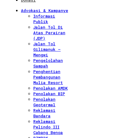
Donasi
Advokasi & Kampanye
Informasi
Publik
Jalan Tol Di
Atas Perairan
(JDP)
Jalan Tol
Gilimanuk –
Mengwi
Pengelolahan
Sampah
Penghentian
Pembangunan
Mulia Resort
Penolakan AMDK
Penolakan BIP
Penolakan
Geotermal
Reklamasi
Bandara
Reklamasi
Pelindo III
Cabang Benoa