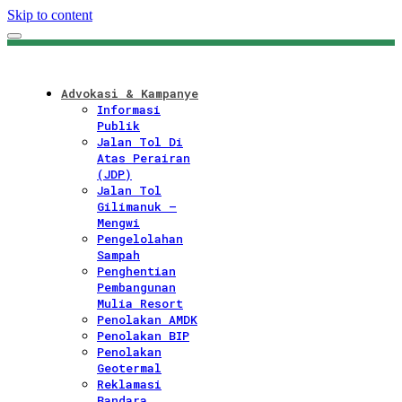
Skip to content
Advokasi & Kampanye
Informasi
Publik
Jalan Tol Di
Atas Perairan
(JDP)
Jalan Tol
Gilimanuk –
Mengwi
Pengelolahan
Sampah
Penghentian
Pembangunan
Mulia Resort
Penolakan AMDK
Penolakan BIP
Penolakan
Geotermal
Reklamasi
Bandara