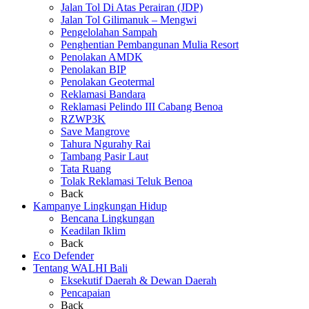
Jalan Tol Di Atas Perairan (JDP)
Jalan Tol Gilimanuk – Mengwi
Pengelolahan Sampah
Penghentian Pembangunan Mulia Resort
Penolakan AMDK
Penolakan BIP
Penolakan Geotermal
Reklamasi Bandara
Reklamasi Pelindo III Cabang Benoa
RZWP3K
Save Mangrove
Tahura Ngurahy Rai
Tambang Pasir Laut
Tata Ruang
Tolak Reklamasi Teluk Benoa
Back
Kampanye Lingkungan Hidup
Bencana Lingkungan
Keadilan Iklim
Back
Eco Defender
Tentang WALHI Bali
Eksekutif Daerah & Dewan Daerah
Pencapaian
Back