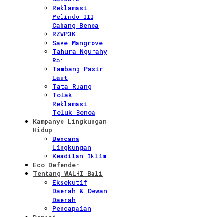
Reklamasi
Pelindo III
Cabang Benoa
RZWP3K
Save Mangrove
Tahura Ngurahy
Rai
Tambang Pasir
Laut
Tata Ruang
Tolak
Reklamasi
Teluk Benoa
Kampanye Lingkungan
Hidup
Bencana
Lingkungan
Keadilan Iklim
Eco Defender
Tentang WALHI Bali
Eksekutif
Daerah & Dewan
Daerah
Pencapaian