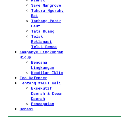
RZWP3K
Save Mangrove
Tahura Ngurahy
Rai
Tambang Pasir
Laut
Tata Ruang
Tolak
Reklamasi
Teluk Benoa
Kampanye Lingkungan
Hidup
Bencana
Lingkungan
Keadilan Iklim
Eco Defender
Tentang WALHI Bali
Eksekutif
Daerah & Dewan
Daerah
Pencapaian
Donasi