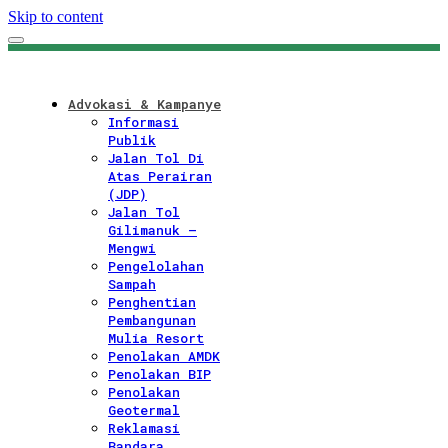
Skip to content
Advokasi & Kampanye
Informasi
Publik
Jalan Tol Di
Atas Perairan
(JDP)
Jalan Tol
Gilimanuk –
Mengwi
Pengelolahan
Sampah
Penghentian
Pembangunan
Mulia Resort
Penolakan AMDK
Penolakan BIP
Penolakan
Geotermal
Reklamasi
Bandara