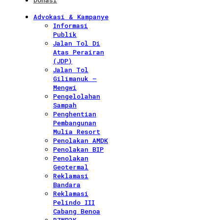
Donasi
Advokasi & Kampanye
Informasi
Publik
Jalan Tol Di
Atas Perairan
(JDP)
Jalan Tol
Gilimanuk –
Mengwi
Pengelolahan
Sampah
Penghentian
Pembangunan
Mulia Resort
Penolakan AMDK
Penolakan BIP
Penolakan
Geotermal
Reklamasi
Bandara
Reklamasi
Pelindo III
Cabang Benoa