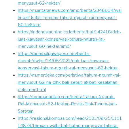
menyusut-62-hektar/
https://m.antaranews.com/amp/berita/2348694/wal
hi-bali-kritisi-temuan-tahura-ngurah-rai-menyusut-
60-hektare
https://indonesiaonline.co.id/berita/bali/142418/duh-
luas-kawasan-konservasi-tahura-ngurah-rai-
menyusut-60-hektar/amp/
https://radarbali.jawapos.com/berita-
daerah/dwipa/24/08/2021/duh-luas-kawasan-
konservasi-tahura-ngurah-rai-menyusut-62-hektar
https://m.merdeka.com/peristiwa/tahura-ngurah-rai-
menyusut-62-ha-dlhk-bali-sebut-akibat-kesalahan-
dokumen.html
https://forumkeadilan.com/berita/Tahura-Ngurah-
Rai-Menyusut-62-Hektar,-Revisi-Blok-Tahura-jadi-
Sorotan
https://regional.kompas.com/read/2021/08/25/1101
14878/temuan-walhi-bali-hutan-mangrove-tahura-