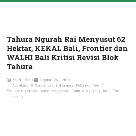
Tahura Ngurah Rai Menyusut 62
Hektar, KEKAL Bali, Frontier dan
WALHI Bali Kritisi Revisi Blok
Tahura
WALHI BALI
August 25, 2021
Advokasi & Kampanye
,
Informasi Publik
,
New /
Uncategories
,
Save Mangrove
,
Tahura Ngurahy Rai
,
Tata
Ruang