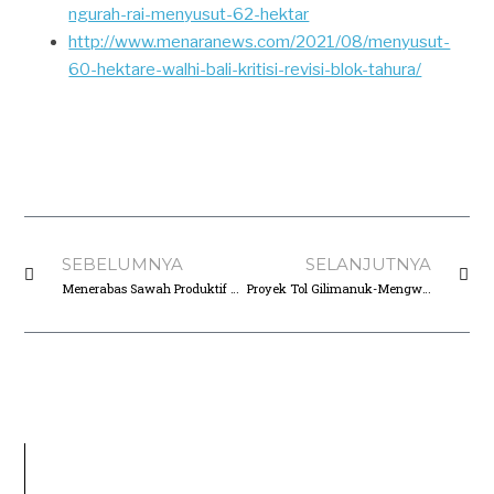
ngurah-rai-menyusut-62-hektar
http://www.menaranews.com/2021/08/menyusut-
60-hektare-walhi-bali-kritisi-revisi-blok-tahura/
SEBELUMNYA
SELANJUTNYA
Menerabas Sawah Produktif Dan Kawasan Hutan, Frontier Dan WALHI Kritisi Tol Gilimanuk-Mengwi
Proyek Tol Gilimanuk-Mengwi Terabas 480,54 Ha Lahan Pertanian Produktif, WALHI Pertanyakan Komitmen Koster Soal Kemandirian Pangan