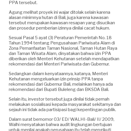
PPA tersebut.
Agung melihat proyek ini wajar ditolak selain karena
alasan minimnya hutan di Bali, juga karena kawasan
tersebut merupakan kawasan resapan yang disucikan
dan prosedur pemberian izinnya dinilai cacat hukum.
Sesuai Pasal 5 ayat (3) Peraturan Pemerintah No. 18
Tahun 1994 tentang Pengusahaan Pariwisata Alam di
Zona Pemanfaatan Taman Nasional, Taman Hutan Raya
dan Taman Wisata Alam, dinyatakan bahwa izin PPA
diberikan oleh Menteri Kehutanan setelah mendapatkan
rekomendasi dari Menteri Pariwisata dan Gubernur.
Sedangkan dalam kenyataannya, katanya, Menteri
Kehutanan mengeluarkan izin prinsip PPA tanpa
rekomendasi dari Gubernur Bali, melainkan hanya ada
rekomendasi dari Bupati Buleleng dan BKSDA Bali.
Selain itu, investor tersebut juga dinilai tidak pernah
melakukan sosialisasi kepada masyarakat sekitarnya dan
sejauh ini tidak ada partisipasi bagi kepentingan publik.
Dalam surat bernomor 03/ ED/ WALHI-Bali/ II/ 2009,
Walhi menyatakan bahwa audit lingkungan bertujuan
untuk menilai apakah perusahaan itu telah mengikuti