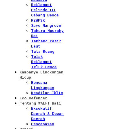
Reklamasi
Pelindo III
Cabang Benoa
RZWP3K
Save Mangrove
Tahura Ngurahy
Rai
Tambang Pasir
Laut
Tata Ruang
Tolak
Reklamasi
Teluk Benoa
Kampanye Lingkungan
Hidup
Bencana
Lingkungan
Keadilan Iklim
Eco Defender
Tentang WALHI Bali
Eksekutif
Daerah & Dewan
Daerah
Pencapaian