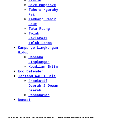
RZWP3K
Save Mangrove
Tahura Ngurahy
Rai
Tambang Pasir
Laut
Tata Ruang
Tolak
Reklamasi
Teluk Benoa
Kampanye Lingkungan
Hidup
Bencana
Lingkungan
Keadilan Iklim
Eco Defender
Tentang WALHI Bali
Eksekutif
Daerah & Dewan
Daerah
Pencapaian
Donasi