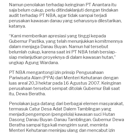
Namun penolakan terhadap keinginan PT Anantara itu
saja belum cukup, perlu ditindaklanjuti dengan tindakan
audit terhadap PT NBA, agar tidak sampai terjadi
perusakan kawasan danau yang seharusnya dilestarikan,
katanya.
“Kami memberikan apresiasi yang tinggi kepada
Gubernur Pastika, yang telah menunjukkan komitmennya
dalam menjaga Danau Buyan. Namun hal tersebut
belumlah cukup, karena saat ini PT NBA telah bersiap-
siap melanjutkan proyeknya di dalam kawasan hutan,”
ungkap Agung Wardana.
PT NBA mengantongi izin prinsip Pengusahaan
Pariwisata Alam (PPA) dari Menteri Kehutanan dengan
luas areal 20,3 hektar pada 16 Agustus 2007. Keinginan
perusahaan tersebut sempat ditolak Gubernur Bali saat
itu, Dewa Beratha.
Penolakan juga datang dari berbagai elemen masyarakat,
termasuk Catur Desa Adat Dalem Tamblingan yang
menjadi pengempon (pengelola) kawasan suci Hutan
Dasong Danau Buyan-Danau Tamblingan. Gubernur Dewa
Beratha sampai tiga kali mengirim surat, meminta
Menteri Kehutanan meninjau ulang dan mencabut izin