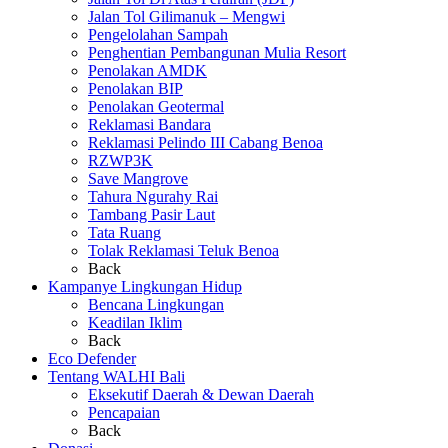
Jalan Tol Gilimanuk – Mengwi
Pengelolahan Sampah
Penghentian Pembangunan Mulia Resort
Penolakan AMDK
Penolakan BIP
Penolakan Geotermal
Reklamasi Bandara
Reklamasi Pelindo III Cabang Benoa
RZWP3K
Save Mangrove
Tahura Ngurahy Rai
Tambang Pasir Laut
Tata Ruang
Tolak Reklamasi Teluk Benoa
Back
Kampanye Lingkungan Hidup
Bencana Lingkungan
Keadilan Iklim
Back
Eco Defender
Tentang WALHI Bali
Eksekutif Daerah & Dewan Daerah
Pencapaian
Back