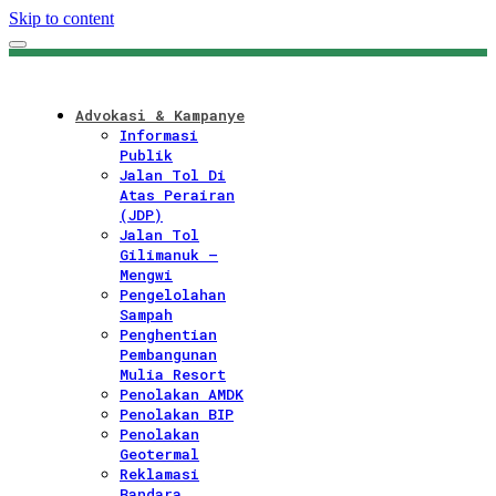
Skip to content
Advokasi & Kampanye
Informasi
Publik
Jalan Tol Di
Atas Perairan
(JDP)
Jalan Tol
Gilimanuk –
Mengwi
Pengelolahan
Sampah
Penghentian
Pembangunan
Mulia Resort
Penolakan AMDK
Penolakan BIP
Penolakan
Geotermal
Reklamasi
Bandara