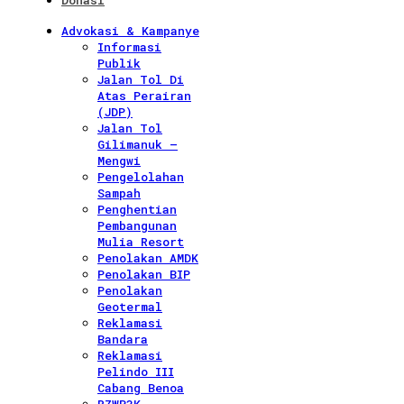
Donasi
Advokasi & Kampanye
Informasi
Publik
Jalan Tol Di
Atas Perairan
(JDP)
Jalan Tol
Gilimanuk –
Mengwi
Pengelolahan
Sampah
Penghentian
Pembangunan
Mulia Resort
Penolakan AMDK
Penolakan BIP
Penolakan
Geotermal
Reklamasi
Bandara
Reklamasi
Pelindo III
Cabang Benoa