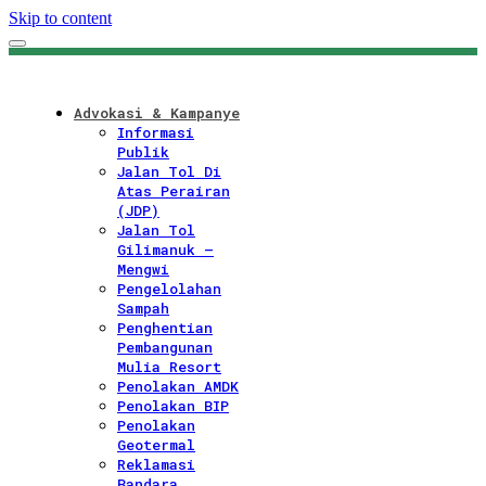
Skip to content
Advokasi & Kampanye
Informasi
Publik
Jalan Tol Di
Atas Perairan
(JDP)
Jalan Tol
Gilimanuk –
Mengwi
Pengelolahan
Sampah
Penghentian
Pembangunan
Mulia Resort
Penolakan AMDK
Penolakan BIP
Penolakan
Geotermal
Reklamasi
Bandara