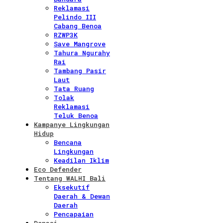
Reklamasi
Pelindo III
Cabang Benoa
RZWP3K
Save Mangrove
Tahura Ngurahy
Rai
Tambang Pasir
Laut
Tata Ruang
Tolak
Reklamasi
Teluk Benoa
Kampanye Lingkungan
Hidup
Bencana
Lingkungan
Keadilan Iklim
Eco Defender
Tentang WALHI Bali
Eksekutif
Daerah & Dewan
Daerah
Pencapaian