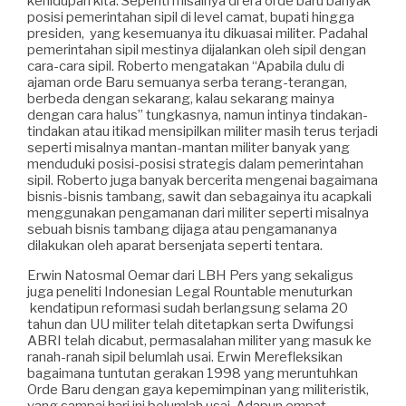
kehidupan kita. Seperiti misalnya di era orde baru banyak
posisi pemerintahan sipil di level camat, bupati hingga
presiden, yang kesemuanya itu dikuasai militer. Padahal
pemerintahan sipil mestinya dijalankan oleh sipil dengan
cara-cara sipil. Roberto mengatakan “Apabila dulu di
ajaman orde Baru semuanya serba terang-terangan,
berbeda dengan sekarang, kalau sekarang mainya
dengan cara halus” tungkasnya, namun intinya tindakan-
tindakan atau itikad mensipilkan militer masih terus terjadi
seperti misalnya mantan-mantan militer banyak yang
menduduki posisi-posisi strategis dalam pemerintahan
sipil. Roberto juga banyak bercerita mengenai bagaimana
bisnis-bisnis tambang, sawit dan sebagainya itu acapkali
menggunakan pengamanan dari militer seperti misalnya
sebuah bisnis tambang dijaga atau pengamananya
dilakukan oleh aparat bersenjata seperti tentara.
Erwin Natosmal Oemar dari LBH Pers yang sekaligus
juga peneliti Indonesian Legal Rountable menuturkan
kendatipun reformasi sudah berlangsung selama 20
tahun dan UU militer telah ditetapkan serta Dwifungsi
ABRI telah dicabut, permasalahan militer yang masuk ke
ranah-ranah sipil belumlah usai. Erwin Merefleksikan
bagaimana tuntutan gerakan 1998 yang meruntuhkan
Orde Baru dengan gaya kepemimpinan yang militeristik,
yang sampai hari ini belumlah usai. Adapun empat