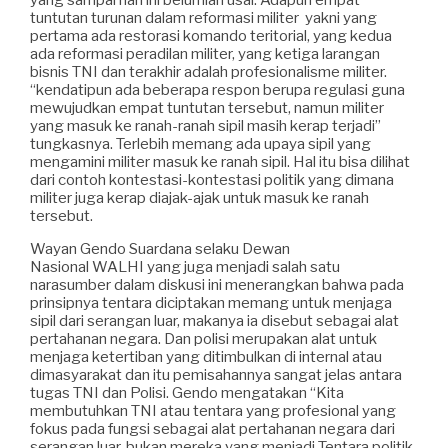
tuntutan turunan dalam reformasi militer yakni yang
pertama ada restorasi komando teritorial, yang kedua
ada reformasi peradilan militer, yang ketiga larangan
bisnis TNI dan terakhir adalah profesionalisme militer.
“kendatipun ada beberapa respon berupa regulasi guna
mewujudkan empat tuntutan tersebut, namun militer
yang masuk ke ranah-ranah sipil masih kerap terjadi”
tungkasnya. Terlebih memang ada upaya sipil yang
mengamini militer masuk ke ranah sipil. Hal itu bisa dilihat
dari contoh kontestasi-kontestasi politik yang dimana
militer juga kerap diajak-ajak untuk masuk ke ranah
tersebut.
Wayan Gendo Suardana selaku Dewan
Nasional WALHI yang juga menjadi salah satu
narasumber dalam diskusi ini menerangkan bahwa pada
prinsipnya tentara diciptakan memang untuk menjaga
sipil dari serangan luar, makanya ia disebut sebagai alat
pertahanan negara. Dan polisi merupakan alat untuk
menjaga ketertiban yang ditimbulkan di internal atau
dimasyarakat dan itu pemisahannya sangat jelas antara
tugas TNI dan Polisi. Gendo mengatakan “Kita
membutuhkan TNI atau tentara yang profesional yang
fokus pada fungsi sebagai alat pertahanan negara dari
serangan luar, bukan mereka yang menjadi Tentara politik