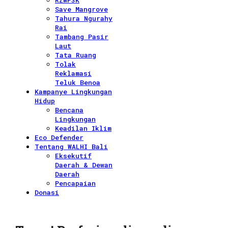
RZWP3K
Save Mangrove
Tahura Ngurahy
Rai
Tambang Pasir
Laut
Tata Ruang
Tolak
Reklamasi
Teluk Benoa
Kampanye Lingkungan
Hidup
Bencana
Lingkungan
Keadilan Iklim
Eco Defender
Tentang WALHI Bali
Eksekutif
Daerah & Dewan
Daerah
Pencapaian
Donasi