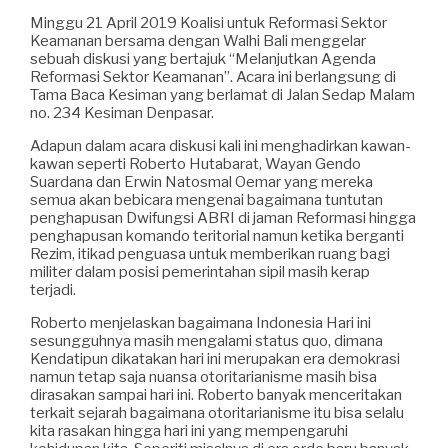
Minggu 21 April 2019 Koalisi untuk Reformasi Sektor
Keamanan bersama dengan Walhi Bali menggelar
sebuah diskusi yang bertajuk “Melanjutkan Agenda
Reformasi Sektor Keamanan”. Acara ini berlangsung di
Tama Baca Kesiman yang berlamat di Jalan Sedap Malam
no. 234 Kesiman Denpasar.
Adapun dalam acara diskusi kali ini menghadirkan kawan-
kawan seperti Roberto Hutabarat, Wayan Gendo
Suardana dan Erwin Natosmal Oemar yang mereka
semua akan bebicara mengenai bagaimana tuntutan
penghapusan Dwifungsi ABRI di jaman Reformasi hingga
penghapusan komando teritorial namun ketika berganti
Rezim, itikad penguasa untuk memberikan ruang bagi
militer dalam posisi pemerintahan sipil masih kerap
terjadi.
Roberto menjelaskan bagaimana Indonesia Hari ini
sesungguhnya masih mengalami status quo, dimana
Kendatipun dikatakan hari ini merupakan era demokrasi
namun tetap saja nuansa otoritarianisme masih bisa
dirasakan sampai hari ini. Roberto banyak menceritakan
terkait sejarah bagaimana otoritarianisme itu bisa selalu
kita rasakan hingga hari ini yang mempengaruhi