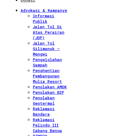
Donasi
Advokasi & Kampanye
Informasi
Publik
Jalan Tol Di
Atas Perairan
(JDP)
Jalan Tol
Gilimanuk –
Mengwi
Pengelolahan
Sampah
Penghentian
Pembangunan
Mulia Resort
Penolakan AMDK
Penolakan BIP
Penolakan
Geotermal
Reklamasi
Bandara
Reklamasi
Pelindo III
Cabang Benoa