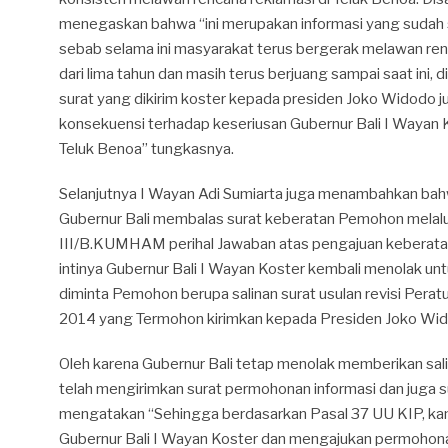
menegaskan bahwa “ini merupakan informasi yang sudah s
sebab selama ini masyarakat terus bergerak melawan ren
dari lima tahun dan masih terus berjuang sampai saat ini,
surat yang dikirim koster kepada presiden Joko Widodo
konsekuensi terhadap keseriusan Gubernur Bali I Wayan 
Teluk Benoa” tungkasnya.
Selanjutnya I Wayan Adi Sumiarta juga menambahkan ba
Gubernur Bali membalas surat keberatan Pemohon melal
III/B.KUMHAM perihal Jawaban atas pengajuan keberatan, 
intinya Gubernur Bali I Wayan Koster kembali menolak u
diminta Pemohon berupa salinan surat usulan revisi Pera
2014 yang Termohon kirimkan kepada Presiden Joko Wi
Oleh karena Gubernur Bali tetap menolak memberikan sali
telah mengirimkan surat permohonan informasi dan juga s
mengatakan “Sehingga berdasarkan Pasal 37 UU KIP, ka
Gubernur Bali I Wayan Koster dan mengajukan permohona