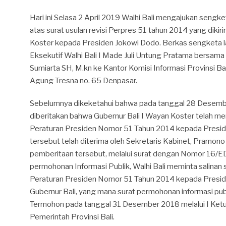
Hari ini Selasa 2 April 2019 Walhi Bali mengajukan sengke
atas surat usulan revisi Perpres 51 tahun 2014 yang diki
Koster kepada Presiden Jokowi Dodo. Berkas sengketa la
Eksekutif Walhi Bali I Made Juli Untung Pratama bersama
Sumiarta SH, M.kn ke Kantor Komisi Informasi Provinsi Ba
Agung Tresna no. 65 Denpasar.
Sebelumnya dikeketahui bahwa pada tanggal 28 Desembe
diberitakan bahwa Gubernur Bali I Wayan Koster telah men
Peraturan Presiden Nomor 51 Tahun 2014 kepada Presi
tersebut telah diterima oleh Sekretaris Kabinet, Pramo
pemberitaan tersebut, melalui surat dengan Nomor 16/
permohonan Informasi Publik, Walhi Bali meminta salinan su
Peraturan Presiden Nomor 51 Tahun 2014 kepada Presi
Gubernur Bali, yang mana surat permohonan informasi publ
Termohon pada tanggal 31 Desember 2018 melalui I Ketut
Pemerintah Provinsi Bali.