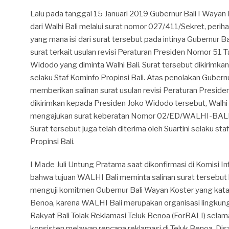
Lalu pada tanggal 15 Januari 2019 Gubernur Bali I Waya
dari Walhi Bali melalui surat nomor 027/411/Sekret, perih
yang mana isi dari surat tersebut pada intinya Gubernur 
surat terkait usulan revisi Peraturan Presiden Nomor 51
Widodo yang diminta Walhi Bali. Surat tersebut dikirimk
selaku Staf Kominfo Propinsi Bali. Atas penolakan Gubern
memberikan salinan surat usulan revisi Peraturan Presi
dikirimkan kepada Presiden Joko Widodo tersebut, Walhi 
mengajukan surat keberatan Nomor 02/ED/WALHI-BALI/
Surat tersebut juga telah diterima oleh Suartini selaku st
Propinsi Bali.
I Made Juli Untung Pratama saat dikonfirmasi di Komisi In
bahwa tujuan WALHI Bali meminta salinan surat tersebut 
menguji komitmen Gubernur Bali Wayan Koster yang kata
Benoa, karena WALHI Bali merupakan organisasi lingku
Rakyat Bali Tolak Reklamasi Teluk Benoa (ForBALI) selama l
konsisten melawan rencana reklamasi di Teluk Benoa. Di