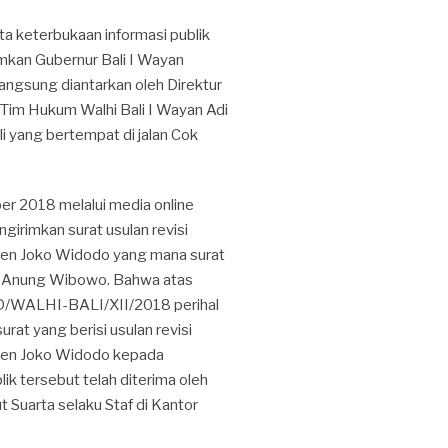
ta keterbukaan informasi publik
rimkan Gubernur Bali I Wayan
ngsung diantarkan oleh Direktur
 Tim Hukum Walhi Bali I Wayan Adi
li yang bertempat di jalan Cok
r 2018 melalui media online
girimkan surat usulan revisi
den Joko Widodo yang mana surat
no Anung Wibowo. Bahwa atas
ED/WALHI-BALI/XII/2018 perihal
rat yang berisi usulan revisi
den Joko Widodo kepada
ik tersebut telah diterima oleh
 Suarta selaku Staf di Kantor