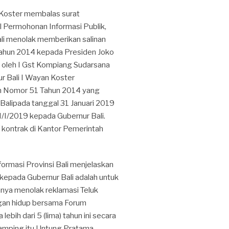
n Koster membalas surat
al Permohonan Informasi Publik,
Bali menolak memberikan salinan
 Tahun 2014 kepada Presiden Joko
an oleh I Gst Kompiang Sudarsana
ur Bali I Wayan Koster
den Nomor 51 Tahun 2014 yang
Balipada tanggal 31 Januari 2019
I/2019 kepada Gubernur Bali.
af kontrak di Kantor Pemerintah
formasi Provinsi Bali menjelaskan
kepada Gubernur Bali adalah untuk
nya menolak reklamasi Teluk
ngan hidup bersama Forum
ebih dari 5 (lima) tahun ini secara
samping itu Untung Pratama