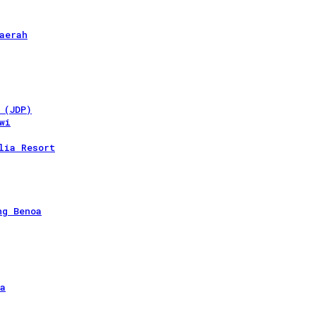
aerah
 (JDP)
wi
lia Resort
ng Benoa
a