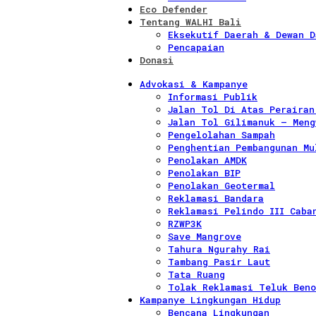
Eco Defender
Tentang WALHI Bali
Eksekutif Daerah & Dewan D
Pencapaian
Donasi
Advokasi & Kampanye
Informasi Publik
Jalan Tol Di Atas Perairan
Jalan Tol Gilimanuk – Meng
Pengelolahan Sampah
Penghentian Pembangunan Mu
Penolakan AMDK
Penolakan BIP
Penolakan Geotermal
Reklamasi Bandara
Reklamasi Pelindo III Caba
RZWP3K
Save Mangrove
Tahura Ngurahy Rai
Tambang Pasir Laut
Tata Ruang
Tolak Reklamasi Teluk Beno
Kampanye Lingkungan Hidup
Bencana Lingkungan