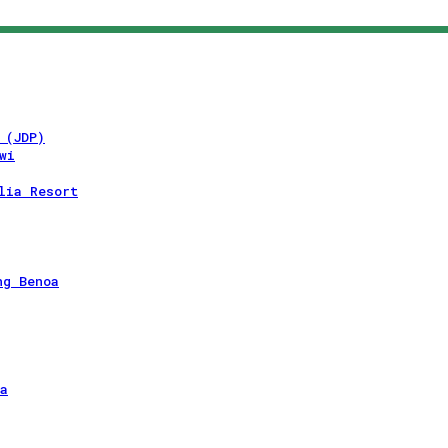
 (JDP)
wi
lia Resort
ng Benoa
a