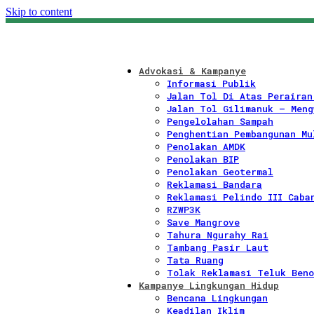
Skip to content
Advokasi & Kampanye
Informasi Publik
Jalan Tol Di Atas Perairan
Jalan Tol Gilimanuk – Meng
Pengelolahan Sampah
Penghentian Pembangunan Mu
Penolakan AMDK
Penolakan BIP
Penolakan Geotermal
Reklamasi Bandara
Reklamasi Pelindo III Caba
RZWP3K
Save Mangrove
Tahura Ngurahy Rai
Tambang Pasir Laut
Tata Ruang
Tolak Reklamasi Teluk Beno
Kampanye Lingkungan Hidup
Bencana Lingkungan
Keadilan Iklim