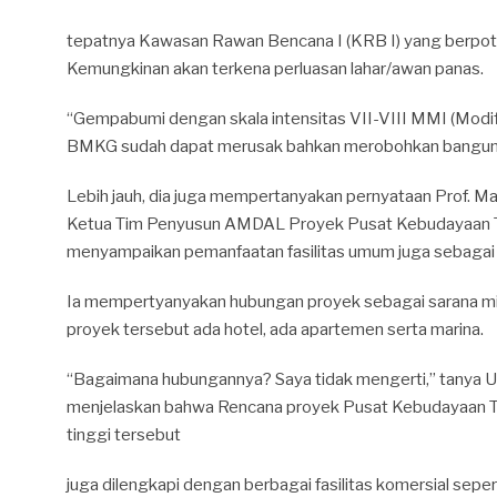
tepatnya Kawasan Rawan Bencana I (KRB I) yang berpotens
Kemungkinan akan terkena perluasan lahar/awan panas.
“Gempabumi dengan skala intensitas VII-VIII MMI (Modifi
BMKG sudah dapat merusak bahkan merobohkan banguna
Lebih jauh, dia juga mempertanyakan pernyataan Prof. 
Ketua Tim Penyusun AMDAL Proyek Pusat Kebudayaan Te
menyampaikan pemanfaatan fasilitas umum juga sebaga
Ia mempertyanyakan hubungan proyek sebagai sarana mi
proyek tersebut ada hotel, ada apartemen serta marina.
“Bagaimana hubungannya? Saya tidak mengerti,” tanya U
menjelaskan bahwa Rencana proyek Pusat Kebudayaan T
tinggi tersebut
juga dilengkapi dengan berbagai fasilitas komersial sepe