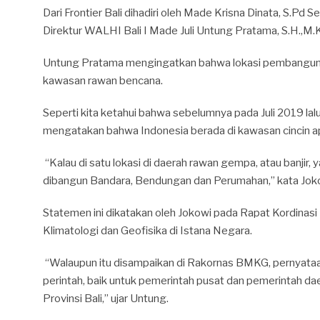
Dari Frontier Bali dihadiri oleh Made Krisna Dinata, S.Pd S
Direktur WALHI Bali I Made Juli Untung Pratama, S.H.,M.
Untung Pratama mengingatkan bahwa lokasi pembanguna
kawasan rawan bencana.
Seperti kita ketahui bahwa sebelumnya pada Juli 2019 la
mengatakan bahwa Indonesia berada di kawasan cincin a
“Kalau di satu lokasi di daerah rawan gempa, atau banjir, 
dibangun Bandara, Bendungan dan Perumahan,” kata Jok
Statemen ini dikatakan oleh Jokowi pada Rapat Kordinas
Klimatologi dan Geofisika di Istana Negara.
“Walaupun itu disampaikan di Rakornas BMKG, pernyataa
perintah, baik untuk pemerintah pusat dan pemerintah dae
Provinsi Bali,” ujar Untung.