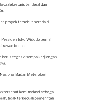
elaku Sekretaris Jenderal dan
Kn.
n proyek tersebut berada di
lu Presiden Joko Widodo pernah
pi rawan bencana
ya harus tegas disampaika :jJangan
owi.
i Nasional Badan Meterologi
n tersebut kami maknai sebagai
rah, tidak terkecuali pemerintah