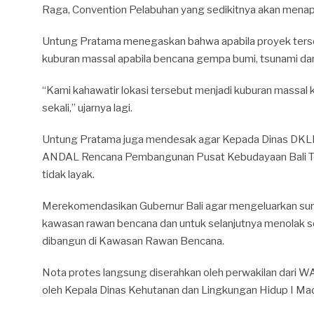
Raga, Convention Pelabuhan yang sedikitnya akan menap
Untung Pratama menegaskan bahwa apabila proyek terseb
kuburan massal apabila bencana gempa bumi, tsunami dan 
“Kami kahawatir lokasi tersebut menjadi kuburan massal 
sekali,” ujarnya lagi.
Untung Pratama juga mendesak agar Kepada Dinas DKLH
ANDAL Rencana Pembangunan Pusat Kebudayaan Bali T
tidak layak.
Merekomendasikan Gubernur Bali agar mengeluarkan sur
kawasan rawan bencana dan untuk selanjutnya menolak s
dibangun di Kawasan Rawan Bencana.
Nota protes langsung diserahkan oleh perwakilan dari WA
oleh Kepala Dinas Kehutanan dan Lingkungan Hidup I Mad