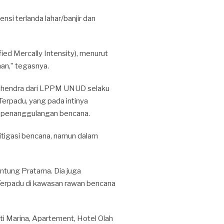
i terlanda lahar/banjir dan
ed Mercally Intensity), menurut
n,” tegasnya.
Mahendra dari LPPM UNUD selaku
rpadu, yang pada intinya
i penanggulangan bencana.
tigasi bencana, namun dalam
ntung Pratama. Dia juga
erpadu di kawasan rawan bencana
rti Marina, Apartement, Hotel Olah