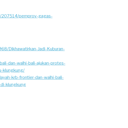
04/207514/pemprov-gagas-
68/Dikhawatirkan-Jadi-Kuburan-
ali-dan-walhi-bali-ajukan-protes-
u-klungkung/
yah-krb-frontier-dan-walhi-bali-
di-klungkung