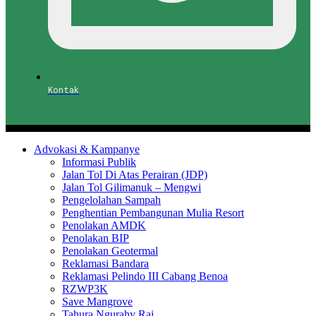
Kontak
Advokasi & Kampanye
Informasi Publik
Jalan Tol Di Atas Perairan (JDP)
Jalan Tol Gilimanuk – Mengwi
Pengelolahan Sampah
Penghentian Pembangunan Mulia Resort
Penolakan AMDK
Penolakan BIP
Penolakan Geotermal
Reklamasi Bandara
Reklamasi Pelindo III Cabang Benoa
RZWP3K
Save Mangrove
Tahura Ngurahy Rai