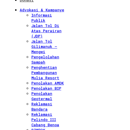
Donasi
Advokasi & Kampanye
Informasi
Publik
Jalan Tol Di
Atas Perairan
(JDP)
Jalan Tol
Gilimanuk –
Mengwi
Pengelolahan
Sampah
Penghentian
Pembangunan
Mulia Resort
Penolakan AMDK
Penolakan BIP
Penolakan
Geotermal
Reklamasi
Bandara
Reklamasi
Pelindo III
Cabang Benoa