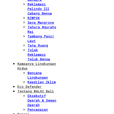
Reklamasi
Pelindo III
Cabang Benoa
RZWP3K
Save Mangrove
Tahura Ngurahy
Rai
Tambang Pasir
Laut
Tata Ruang
Tolak
Reklamasi
Teluk Benoa
Kampanye Lingkungan
Hidup
Bencana
Lingkungan
Keadilan Iklim
Eco Defender
Tentang WALHI Bali
Eksekutif
Daerah & Dewan
Daerah
Pencapaian