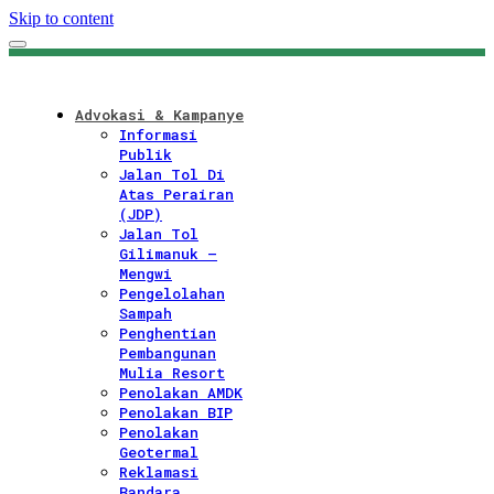
Skip to content
Advokasi & Kampanye
Informasi
Publik
Jalan Tol Di
Atas Perairan
(JDP)
Jalan Tol
Gilimanuk –
Mengwi
Pengelolahan
Sampah
Penghentian
Pembangunan
Mulia Resort
Penolakan AMDK
Penolakan BIP
Penolakan
Geotermal
Reklamasi
Bandara