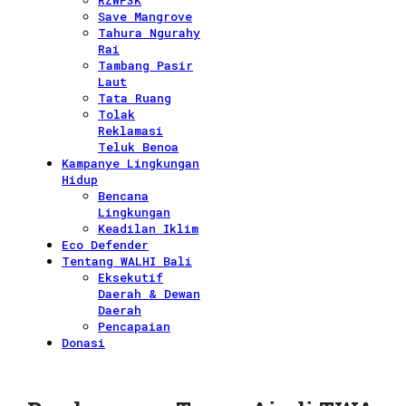
RZWP3K
Save Mangrove
Tahura Ngurahy
Rai
Tambang Pasir
Laut
Tata Ruang
Tolak
Reklamasi
Teluk Benoa
Kampanye Lingkungan
Hidup
Bencana
Lingkungan
Keadilan Iklim
Eco Defender
Tentang WALHI Bali
Eksekutif
Daerah & Dewan
Daerah
Pencapaian
Donasi