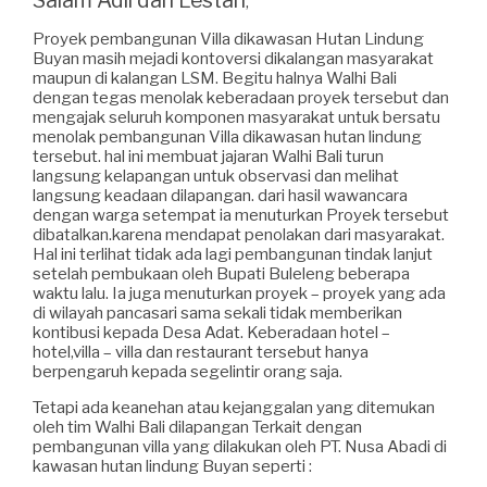
,
Proyek pembangunan Villa dikawasan Hutan Lindung
Buyan masih mejadi kontoversi dikalangan masyarakat
maupun di kalangan LSM. Begitu halnya Walhi Bali
dengan tegas menolak keberadaan proyek tersebut dan
mengajak seluruh komponen masyarakat untuk bersatu
menolak pembangunan Villa dikawasan hutan lindung
tersebut. hal ini membuat jajaran Walhi Bali turun
langsung kelapangan untuk observasi dan melihat
langsung keadaan dilapangan. dari hasil wawancara
dengan warga setempat ia menuturkan Proyek tersebut
dibatalkan.karena mendapat penolakan dari masyarakat.
Hal ini terlihat tidak ada lagi pembangunan tindak lanjut
setelah pembukaan oleh Bupati Buleleng beberapa
waktu lalu. Ia juga menuturkan proyek – proyek yang ada
di wilayah pancasari sama sekali tidak memberikan
kontibusi kepada Desa Adat. Keberadaan hotel –
hotel,villa – villa dan restaurant tersebut hanya
berpengaruh kepada segelintir orang saja.
Tetapi ada keanehan atau kejanggalan yang ditemukan
oleh tim Walhi Bali dilapangan Terkait dengan
pembangunan villa yang dilakukan oleh PT. Nusa Abadi di
kawasan hutan lindung Buyan seperti :