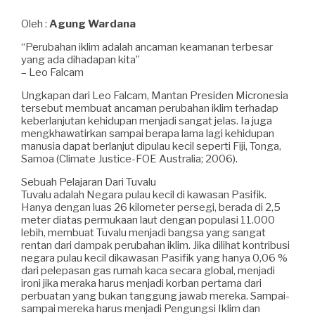
Oleh :
Agung Wardana
“Perubahan iklim adalah ancaman keamanan terbesar
yang ada dihadapan kita”
– Leo Falcam
Ungkapan dari Leo Falcam, Mantan Presiden Micronesia
tersebut membuat ancaman perubahan iklim terhadap
keberlanjutan kehidupan menjadi sangat jelas. Ia juga
mengkhawatirkan sampai berapa lama lagi kehidupan
manusia dapat berlanjut dipulau kecil seperti Fiji, Tonga,
Samoa (Climate Justice-FOE Australia; 2006).
Sebuah Pelajaran Dari Tuvalu
Tuvalu adalah Negara pulau kecil di kawasan Pasifik.
Hanya dengan luas 26 kilometer persegi, berada di 2,5
meter diatas permukaan laut dengan populasi 11.000
lebih, membuat Tuvalu menjadi bangsa yang sangat
rentan dari dampak perubahan iklim. Jika dilihat kontribusi
negara pulau kecil dikawasan Pasifik yang hanya 0,06 %
dari pelepasan gas rumah kaca secara global, menjadi
ironi jika meraka harus menjadi korban pertama dari
perbuatan yang bukan tanggung jawab mereka. Sampai-
sampai mereka harus menjadi Pengungsi Iklim dan