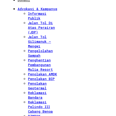
Donasi
Advokasi & Kampanye
Informasi
Publik
Jalan Tol Di
Atas Perairan
(JDP)
Jalan Tol
Gilimanuk –
Mengwi
Pengelolahan
Sampah
Penghentian
Pembangunan
Mulia Resort
Penolakan AMDK
Penolakan BIP
Penolakan
Geotermal
Reklamasi
Bandara
Reklamasi
Pelindo III
Cabang Benoa