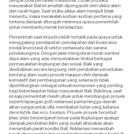
dengan pola pertanian tradisional. Corak produksi
masyarakat Bali ini amatlah dipengaruhi oleh siklus alam
dan curah hujan. Saat ini jika siklus alam menjadi tidak
menentu, maka merakalah korban-korban pertama yang
terkena dampak ditengah minimnya upaya pemerintah
untuk membantu merak beradaptasi.
Pemerintah saat ini justru lebih tertarik pada upaya untuk
menggalang pendapatan-pendapatan dari invasi arus
modal (investasi) di sektor periwisata dan sarana
pendukungnya. Dengan jalan mengobral murah sumber
daya alam yang ada, menyebabkan timbul berbagai
permasalahan lingkungan dan sosial. Baik yang
disebabkan secara langsung oleh perubahan peruntukan
bentang alam suatu proyek maupun oleh dampak
komulatif dari pembangunan yang selama ini tidak
diperhitungkan sebagai sebuah komponen yang penting
bagi keberlanjutan hidup masyarakat Bali. Buktinya, saat
ini saja pemerintah masih sibuk untuk membangun proyek
seperti lapangan golf, reklamasi pantai hingga daerah
aliran sungai untuk villa, membabat hutan yang katanya
demi listrik dan eco-tourism. Proyek-proyek tersebut
jelas-jelas berpengaruh besar pada lingkungan apalagi
dampak perubahan iklim yang sudah dirasakan akan
menambah parah kondisi Bali. Reklamasi menambah
parah abrasi pantai dan semakin tinggi intensitas badai di