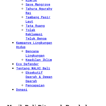
RZWP3K
Save Mangrove
Tahura Ngurahy
Rai
Tambang Pasir
Laut
Tata Ruang
Tolak
Reklamasi
Teluk Benoa
Kampanye Lingkungan
Hidup
Bencana
Lingkungan
Keadilan Iklim
Eco Defender
Tentang WALHI Bali
Eksekutif
Daerah & Dewan
Daerah
Pencapaian
Donasi