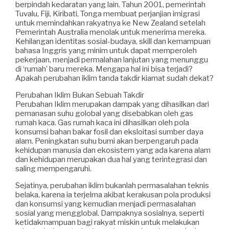
berpindah kedaratan yang lain. Tahun 2001, pemerintah
Tuvalu, Fiji, Kiribati, Tonga membuat perjanjian imigrasi
untuk memindahkan rakyatnya ke New Zealand setelah
Pemerintah Australia menolak untuk menerima mereka.
Kehilangan identitas sosial-budaya, skill dan kemampuan
bahasa Inggris yang minim untuk dapat memperoleh
pekerjaan, menjadi permalahan lanjutan yang menunggu
di ‘rumah’ baru mereka. Mengapa hal ini bisa terjadi?
Apakah perubahan iklim tanda takdir kiamat sudah dekat?
Perubahan Iklim Bukan Sebuah Takdir
Perubahan Iklim merupakan dampak yang dihasilkan dari
pemanasan suhu golobal yang disebabkan oleh gas
rumah kaca. Gas rumah kaca ini dihasilkan oleh pola
konsumsi bahan bakar fosil dan eksloitasi sumber daya
alam. Peningkatan suhu bumi akan berpengaruh pada
kehidupan manusia dan ekosistem yang ada karena alam
dan kehidupan merupakan dua hal yang terintegrasi dan
saling mempengaruhi.
Sejatinya, perubahan iklim bukanlah permasalahan teknis
belaka, karena ia terjelma akibat kerakusan pola produksi
dan konsumsi yang kemudian menjadi permasalahan
sosial yang mengglobal. Dampaknya sosialnya, seperti
ketidakmampuan bagi rakyat miskin untuk melakukan