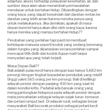
adaptasi, akses terhadap pelayanan kesehatan, air, dan
sumber daya alam akan menambah permasalahan
mendasar untuk bertahan hidup. Dibandingkan dengan
orang kaya, yang dapat berpindah dari daratan rentan ke
daratan yang lebih aman karena mereka punya uang
untuk melakukannya. Jika demikian, apakah di masa
depan bumi ini hanya akan diisi oleh orang kaya, karena
hanya mereka yang mampu bertahan hidup??
Perubahan yang perlahan tapi pasti ini membuat
kehidupan manusia seperti kodok yang sedang berenang
dalam tungku yang dipanaskan secara perlahan sampai
mencapai titik didih dan kodok itupun mati tanpa
menyadari apa yang telah terjadi.
Masa Depan Bali??
Bali adalah pulau kecil hanya dengan luas hanya 5,682 km
persegi dengan tingkat kepadatan penduduk yang relatif
tinggi yakni 565 orang per km persegi. Bali di kelilingi
wilayah pesisir dengan panjang 430 km yang saat ini
dalam kondisi kritis. Padahal ada banyak orang yang
menggantungkan hidupnya pada wilayah pesisir dengan
mata pencaharian sebagai nelayan sejak turun-temurun
dan petani rumput laut. Di wilayah rural, sebagian besar
masyarakat Bali becorak produksi sebagai petani kecil