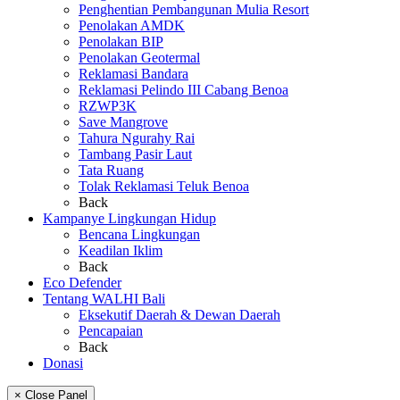
Penghentian Pembangunan Mulia Resort
Penolakan AMDK
Penolakan BIP
Penolakan Geotermal
Reklamasi Bandara
Reklamasi Pelindo III Cabang Benoa
RZWP3K
Save Mangrove
Tahura Ngurahy Rai
Tambang Pasir Laut
Tata Ruang
Tolak Reklamasi Teluk Benoa
Back
Kampanye Lingkungan Hidup
Bencana Lingkungan
Keadilan Iklim
Back
Eco Defender
Tentang WALHI Bali
Eksekutif Daerah & Dewan Daerah
Pencapaian
Back
Donasi
× Close Panel