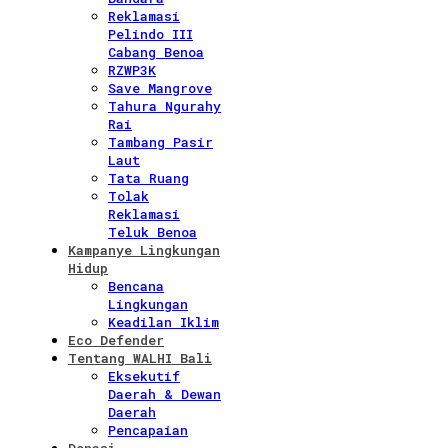
Reklamasi
Pelindo III
Cabang Benoa
RZWP3K
Save Mangrove
Tahura Ngurahy
Rai
Tambang Pasir
Laut
Tata Ruang
Tolak
Reklamasi
Teluk Benoa
Kampanye Lingkungan
Hidup
Bencana
Lingkungan
Keadilan Iklim
Eco Defender
Tentang WALHI Bali
Eksekutif
Daerah & Dewan
Daerah
Pencapaian