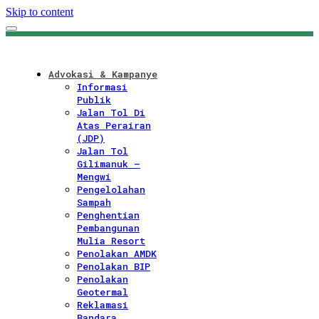
Skip to content
Advokasi & Kampanye
Informasi
Publik
Jalan Tol Di
Atas Perairan
(JDP)
Jalan Tol
Gilimanuk –
Mengwi
Pengelolahan
Sampah
Penghentian
Pembangunan
Mulia Resort
Penolakan AMDK
Penolakan BIP
Penolakan
Geotermal
Reklamasi
Bandara