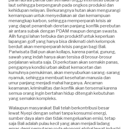
laut sehingga berpengaruh pada ongkos produksi dan
kehidupan nelayan. Berkurangnya hutan akan mengurangi
kemampuan untuk menyediakan air dan kemampuan
menangkap karbon, sehingga memperparah krisis air
yang dapat penambah deretan panjang konflik perebutan
air antara subak dengan PDAM maupun dengan swasta.
Alih fungsi lahan terbuka dan produktif untuk keperluan
lapangan golf yang hanya bisa dinikmati oleh kelompok
berduit akan memperparah krisis pangan bagi Bali.
Pariwisata Bali pun akan kollaps, karena pantai, gunung,
sawah yang indah hanya akan tersisa di brosur-brosur
perjalanan wisata saja. Di perkotaan akan semakin panas,
pengapnya kondisi urban akibat kemacetan dan
kumuhnya pemukiman, akan menyuburkan sarang-sarang
nyamuk, sehingga membuat kesehatan manusia dan
umur panjang menjadi mahal harganya. Ancaman
keamanan, kriminalitas dan konflik akan tersemai karena
semua orang ingin bertahan hidup ditengah kebutuhan
yang semakin kompleks.
Walaupun masyarakat Bali telah berkontribusi besar
lewat Nyepi dengan sehari tanpa konsumsi energi,
sumber daya alam dan tidak mengeluarkan emisi, tetap
saja Bali adalah pulau kecil yang akan menjadi ladang
emas demi perputaran roda ekonomi global lewat industri