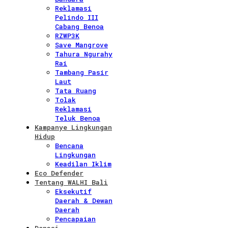
Reklamasi
Pelindo III
Cabang Benoa
RZWP3K
Save Mangrove
Tahura Ngurahy
Rai
Tambang Pasir
Laut
Tata Ruang
Tolak
Reklamasi
Teluk Benoa
Kampanye Lingkungan
Hidup
Bencana
Lingkungan
Keadilan Iklim
Eco Defender
Tentang WALHI Bali
Eksekutif
Daerah & Dewan
Daerah
Pencapaian