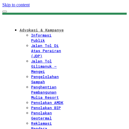
Skip to content
Advokasi & Kampanye
Informasi
Publik
Jalan Tol Di
Atas Perairan
(JDP)
Jalan Tol
Gilimanuk –
Mengwi
Pengelolahan
Sampah
Penghentian
Pembangunan
Mulia Resort
Penolakan AMDK
Penolakan BIP
Penolakan
Geotermal
Reklamasi
Bandara