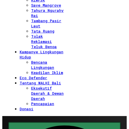
RZWP3K
Save Mangrove
Tahura Ngurahy
Rai
Tambang Pasir
Laut
Tata Ruang
Tolak
Reklamasi
Teluk Benoa
Kampanye Lingkungan
Hidup
Bencana
Lingkungan
Keadilan Iklim
Eco Defender
Tentang WALHI Bali
Eksekutif
Daerah & Dewan
Daerah
Pencapaian
Donasi