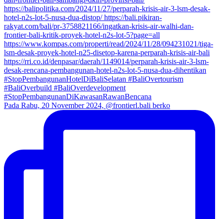
Pada Rabu, 20 November 2024, @frontierl.bali berko