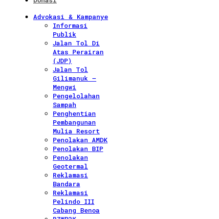
Donasi
Advokasi & Kampanye
Informasi
Publik
Jalan Tol Di
Atas Perairan
(JDP)
Jalan Tol
Gilimanuk –
Mengwi
Pengelolahan
Sampah
Penghentian
Pembangunan
Mulia Resort
Penolakan AMDK
Penolakan BIP
Penolakan
Geotermal
Reklamasi
Bandara
Reklamasi
Pelindo III
Cabang Benoa