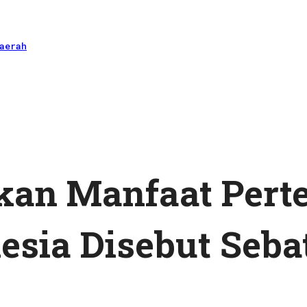
aerah
kan Manfaat Per
sia Disebut Sebat