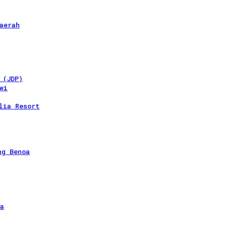
aerah
 (JDP)
wi
lia Resort
ng Benoa
a