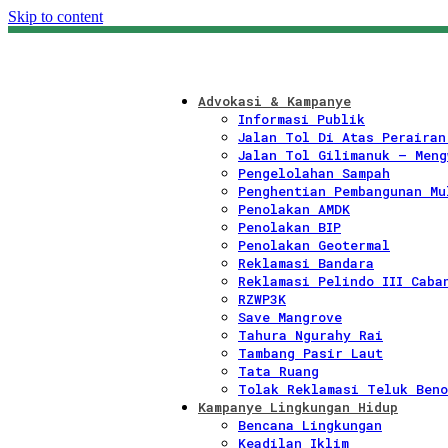
Skip to content
Advokasi & Kampanye
Informasi Publik
Jalan Tol Di Atas Perairan
Jalan Tol Gilimanuk – Meng
Pengelolahan Sampah
Penghentian Pembangunan Mu
Penolakan AMDK
Penolakan BIP
Penolakan Geotermal
Reklamasi Bandara
Reklamasi Pelindo III Caba
RZWP3K
Save Mangrove
Tahura Ngurahy Rai
Tambang Pasir Laut
Tata Ruang
Tolak Reklamasi Teluk Beno
Kampanye Lingkungan Hidup
Bencana Lingkungan
Keadilan Iklim