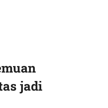
temuan
as jadi