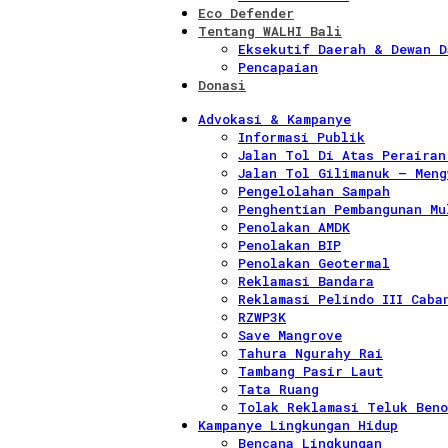
Eco Defender
Tentang WALHI Bali
Eksekutif Daerah & Dewan D
Pencapaian
Donasi
Advokasi & Kampanye
Informasi Publik
Jalan Tol Di Atas Perairan
Jalan Tol Gilimanuk – Meng
Pengelolahan Sampah
Penghentian Pembangunan Mu
Penolakan AMDK
Penolakan BIP
Penolakan Geotermal
Reklamasi Bandara
Reklamasi Pelindo III Caba
RZWP3K
Save Mangrove
Tahura Ngurahy Rai
Tambang Pasir Laut
Tata Ruang
Tolak Reklamasi Teluk Beno
Kampanye Lingkungan Hidup
Bencana Lingkungan