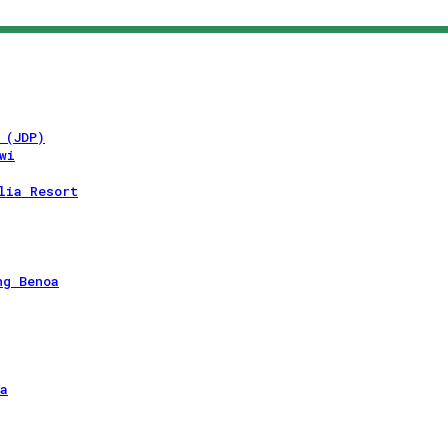
 (JDP)
wi
lia Resort
ng Benoa
a