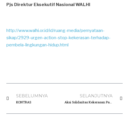
Pjs Direktur Eksekutif Nasional WALHI
http://www.walhi.or.id/id/ruang-media/pernyataan-
sikap/2929-urgen-action-stop-kekerasan-terhadap-
pembela-lingkungan-hidup.html
SEBELUMNYA
SELANJUTNYA
KONTRAS
Aksi Solidaritas Kekerasan Pada Aktivis Dibubarkan Paksa Aparat