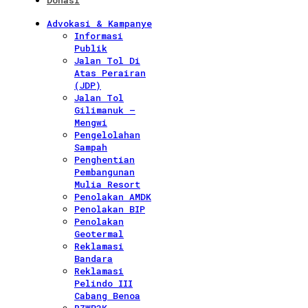
Donasi
Advokasi & Kampanye
Informasi
Publik
Jalan Tol Di
Atas Perairan
(JDP)
Jalan Tol
Gilimanuk –
Mengwi
Pengelolahan
Sampah
Penghentian
Pembangunan
Mulia Resort
Penolakan AMDK
Penolakan BIP
Penolakan
Geotermal
Reklamasi
Bandara
Reklamasi
Pelindo III
Cabang Benoa