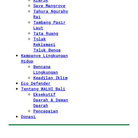
RZWP3K
Save Mangrove
Tahura Ngurahy
Rai
Tambang Pasir
Laut
Tata Ruang
Tolak
Reklamasi
Teluk Benoa
Kampanye Lingkungan
Hidup
Bencana
Lingkungan
Keadilan Iklim
Eco Defender
Tentang WALHI Bali
Eksekutif
Daerah & Dewan
Daerah
Pencapaian
Donasi