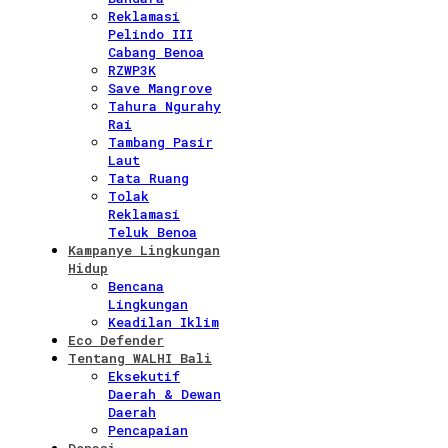
Reklamasi
Pelindo III
Cabang Benoa
RZWP3K
Save Mangrove
Tahura Ngurahy
Rai
Tambang Pasir
Laut
Tata Ruang
Tolak
Reklamasi
Teluk Benoa
Kampanye Lingkungan
Hidup
Bencana
Lingkungan
Keadilan Iklim
Eco Defender
Tentang WALHI Bali
Eksekutif
Daerah & Dewan
Daerah
Pencapaian