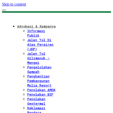
Skip to content
Advokasi & Kampanye
Informasi
Publik
Jalan Tol Di
Atas Perairan
(JDP)
Jalan Tol
Gilimanuk –
Mengwi
Pengelolahan
Sampah
Penghentian
Pembangunan
Mulia Resort
Penolakan AMDK
Penolakan BIP
Penolakan
Geotermal
Reklamasi
Bandara