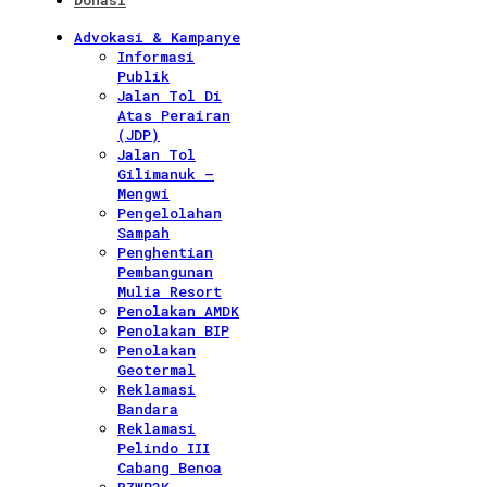
Donasi
Advokasi & Kampanye
Informasi
Publik
Jalan Tol Di
Atas Perairan
(JDP)
Jalan Tol
Gilimanuk –
Mengwi
Pengelolahan
Sampah
Penghentian
Pembangunan
Mulia Resort
Penolakan AMDK
Penolakan BIP
Penolakan
Geotermal
Reklamasi
Bandara
Reklamasi
Pelindo III
Cabang Benoa