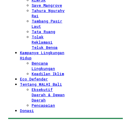
RZWP3K
Save Mangrove
Tahura Ngurahy
Rai
Tambang Pasir
Laut
Tata Ruang
Tolak
Reklamasi
Teluk Benoa
Kampanye Lingkungan
Hidup
Bencana
Lingkungan
Keadilan Iklim
Eco Defender
Tentang WALHI Bali
Eksekutif
Daerah & Dewan
Daerah
Pencapaian
Donasi