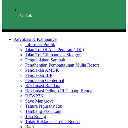
Kontak
Advokasi & Kampanye
Informasi Publik
Jalan Tol Di Atas Perairan (JDP)
Jalan Tol Gilimanuk – Mengwi
Pengelolahan Sampah
Penghentian Pembangunan Mulia Resort
Penolakan AMDK
Penolakan BIP
Penolakan Geotermal
Reklamasi Bandara
Reklamasi Pelindo III Cabang Benoa
RZWP3K
Save Mangrove
Tahura Ngurahy Rai
Tambang Pasir Laut
Tata Ruang
Tolak Reklamasi Teluk Benoa
Back