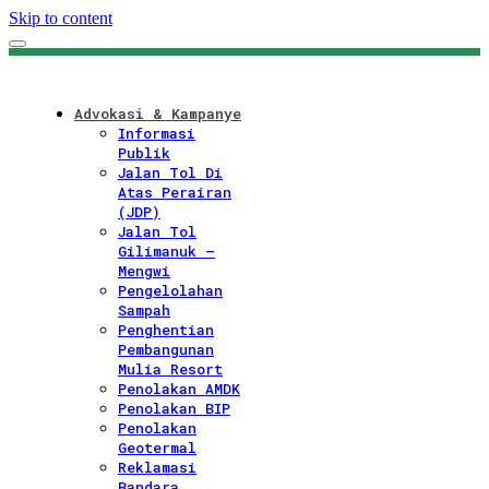
Skip to content
Advokasi & Kampanye
Informasi
Publik
Jalan Tol Di
Atas Perairan
(JDP)
Jalan Tol
Gilimanuk –
Mengwi
Pengelolahan
Sampah
Penghentian
Pembangunan
Mulia Resort
Penolakan AMDK
Penolakan BIP
Penolakan
Geotermal
Reklamasi
Bandara