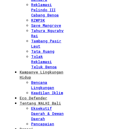
Reklamasi
Pelindo III
Cabang Benoa
RZWP3K
Save Mangrove
Tahura Ngurahy
Rai
Tambang Pasir
Laut
Tata Ruang
Tolak
Reklamasi
Teluk Benoa
Kampanye Lingkungan
Hidup
Bencana
Lingkungan
Keadilan Iklim
Eco Defender
Tentang WALHI Bali
Eksekutif
Daerah & Dewan
Daerah
Pencapaian