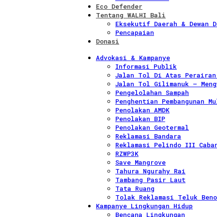
Eco Defender
Tentang WALHI Bali
Eksekutif Daerah & Dewan D
Pencapaian
Donasi
Advokasi & Kampanye
Informasi Publik
Jalan Tol Di Atas Perairan
Jalan Tol Gilimanuk – Meng
Pengelolahan Sampah
Penghentian Pembangunan Mu
Penolakan AMDK
Penolakan BIP
Penolakan Geotermal
Reklamasi Bandara
Reklamasi Pelindo III Caba
RZWP3K
Save Mangrove
Tahura Ngurahy Rai
Tambang Pasir Laut
Tata Ruang
Tolak Reklamasi Teluk Beno
Kampanye Lingkungan Hidup
Bencana Lingkungan