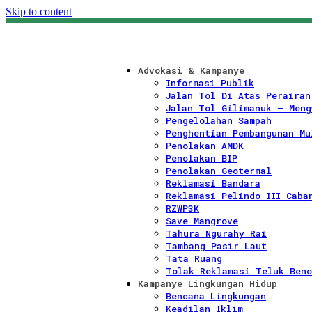
Skip to content
Advokasi & Kampanye
Informasi Publik
Jalan Tol Di Atas Perairan
Jalan Tol Gilimanuk – Meng
Pengelolahan Sampah
Penghentian Pembangunan Mu
Penolakan AMDK
Penolakan BIP
Penolakan Geotermal
Reklamasi Bandara
Reklamasi Pelindo III Caba
RZWP3K
Save Mangrove
Tahura Ngurahy Rai
Tambang Pasir Laut
Tata Ruang
Tolak Reklamasi Teluk Beno
Kampanye Lingkungan Hidup
Bencana Lingkungan
Keadilan Iklim