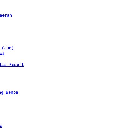
aerah
 (JDP)
wi
lia Resort
ng Benoa
a