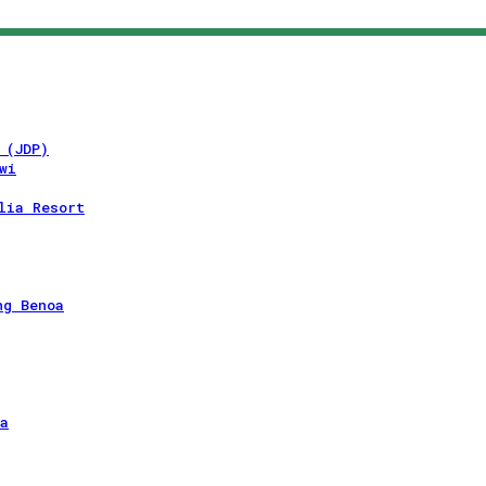
 (JDP)
wi
lia Resort
ng Benoa
a