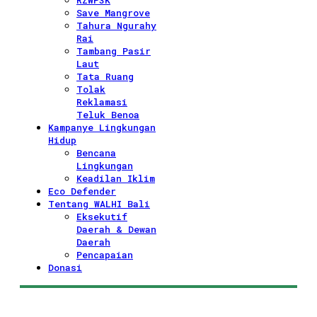
RZWP3K
Save Mangrove
Tahura Ngurahy
Rai
Tambang Pasir
Laut
Tata Ruang
Tolak
Reklamasi
Teluk Benoa
Kampanye Lingkungan
Hidup
Bencana
Lingkungan
Keadilan Iklim
Eco Defender
Tentang WALHI Bali
Eksekutif
Daerah & Dewan
Daerah
Pencapaian
Donasi