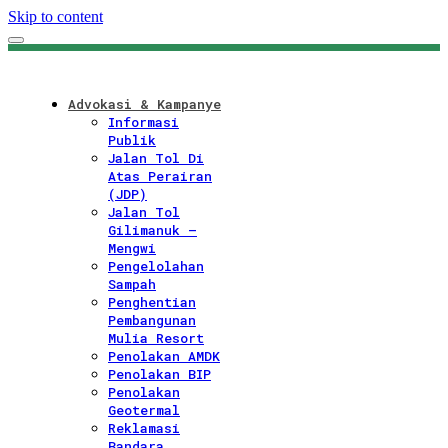
Skip to content
Advokasi & Kampanye
Informasi
Publik
Jalan Tol Di
Atas Perairan
(JDP)
Jalan Tol
Gilimanuk –
Mengwi
Pengelolahan
Sampah
Penghentian
Pembangunan
Mulia Resort
Penolakan AMDK
Penolakan BIP
Penolakan
Geotermal
Reklamasi
Bandara