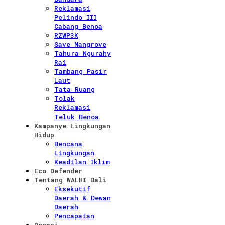
Reklamasi
Pelindo III
Cabang Benoa
RZWP3K
Save Mangrove
Tahura Ngurahy
Rai
Tambang Pasir
Laut
Tata Ruang
Tolak
Reklamasi
Teluk Benoa
Kampanye Lingkungan
Hidup
Bencana
Lingkungan
Keadilan Iklim
Eco Defender
Tentang WALHI Bali
Eksekutif
Daerah & Dewan
Daerah
Pencapaian