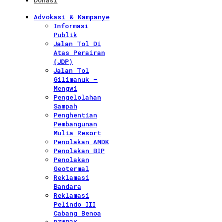
Donasi
Advokasi & Kampanye
Informasi
Publik
Jalan Tol Di
Atas Perairan
(JDP)
Jalan Tol
Gilimanuk –
Mengwi
Pengelolahan
Sampah
Penghentian
Pembangunan
Mulia Resort
Penolakan AMDK
Penolakan BIP
Penolakan
Geotermal
Reklamasi
Bandara
Reklamasi
Pelindo III
Cabang Benoa