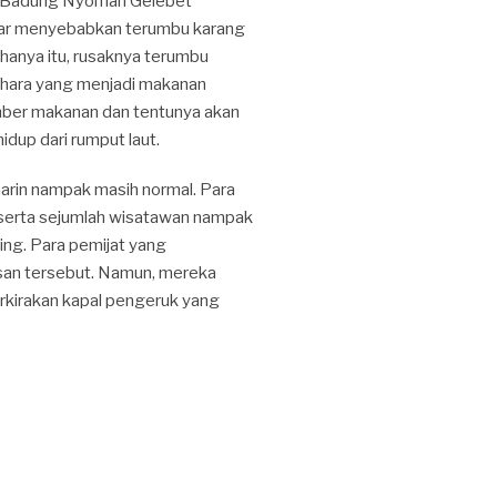
RD Badung Nyoman Gelebet
esar menyebabkan terumbu karang
hanya itu, rusaknya terumbu
t hara yang menjadi makanan
mber makanan dan tentunya akan
dup dari rumput laut.
marin nampak masih normal.
Para
i serta sejumlah wisatawan nampak
ing.
Para
pemijat yang
san tersebut. Namun, mereka
kirakan kapal pengeruk yang