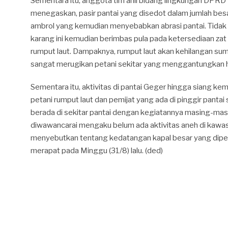
Sementara itu, anggota tim ahli bidang lingkungan DP
menegaskan, pasir pantai yang disedot dalam jumlah b
ambrol yang kemudian menyebabkan abrasi pantai. Tidak 
karang ini kemudian berimbas pula pada ketersediaan za
rumput laut. Dampaknya, rumput laut akan kehilangan su
sangat merugikan petani sekitar yang menggantungkan hi
Sementara itu, aktivitas di pantai Geger hingga siang ke
petani rumput laut dan pemijat yang ada di pinggir panta
berada di sekitar pantai dengan kegiatannya masing-mas
diwawancarai mengaku belum ada aktivitas aneh di kawa
menyebutkan tentang kedatangan kapal besar yang diper
merapat pada Minggu (31/8) lalu. (ded)