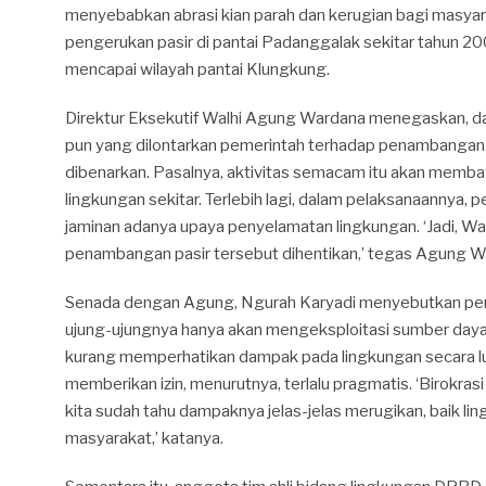
menyebabkan abrasi kian parah dan kerugian bagi masyara
pengerukan pasir di pantai Padanggalak sekitar tahun 2
mencapai wilayah pantai Klungkung.
Direktur Eksekutif Walhi Agung Wardana menegaskan, dar
pun yang dilontarkan pemerintah terhadap penambangan p
dibenarkan. Pasalnya, aktivitas semacam itu akan memb
lingkungan sekitar. Terlebih lagi, dalam pelaksanaannya,
jaminan adanya upaya penyelamatan lingkungan. ‘Jadi, W
penambangan pasir tersebut dihentikan,’ tegas Agung W
Senada dengan Agung, Ngurah Karyadi menyebutkan pe
ujung-ujungnya hanya akan mengeksploitasi sumber day
kurang memperhatikan dampak pada lingkungan secara lu
memberikan izin, menurutnya, terlalu pragmatis. ‘Birokrasi
kita sudah tahu dampaknya jelas-jelas merugikan, baik li
masyarakat,’ katanya.