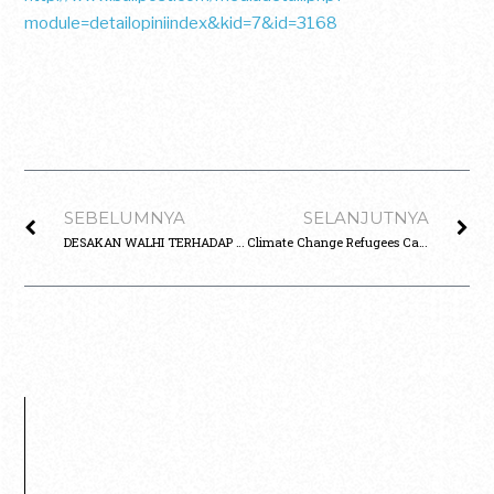
module=detailopiniindex&kid=7&id=3168
SEBELUMNYA
SELANJUTNYA
DESAKAN WALHI TERHADAP PEMBANGUNAN VILA CANDIDASA DI LERENG BARAT BUKIT GUMANG, KARANGASEM
Climate Change Refugees Camp: to Encourage Sekartaji Go Green Village