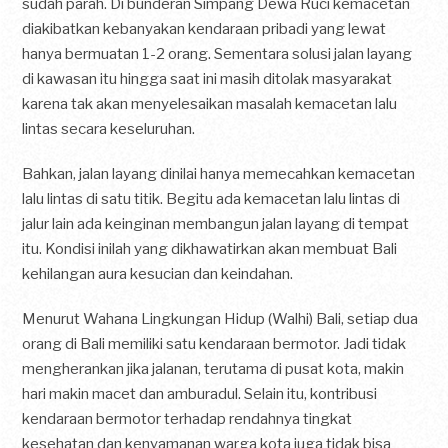
sudah parah. Di bunderan Simpang Dewa Ruci kemacetan
diakibatkan kebanyakan kendaraan pribadi yang lewat
hanya bermuatan 1-2 orang. Sementara solusi jalan layang
di kawasan itu hingga saat ini masih ditolak masyarakat
karena tak akan menyelesaikan masalah kemacetan lalu
lintas secara keseluruhan.
Bahkan, jalan layang dinilai hanya memecahkan kemacetan
lalu lintas di satu titik. Begitu ada kemacetan lalu lintas di
jalur lain ada keinginan membangun jalan layang di tempat
itu. Kondisi inilah yang dikhawatirkan akan membuat Bali
kehilangan aura kesucian dan keindahan.
Menurut Wahana Lingkungan Hidup (Walhi) Bali, setiap dua
orang di Bali memiliki satu kendaraan bermotor. Jadi tidak
mengherankan jika jalanan, terutama di pusat kota, makin
hari makin macet dan amburadul. Selain itu, kontribusi
kendaraan bermotor terhadap rendahnya tingkat
kesehatan dan kenyamanan warga kota juga tidak bisa