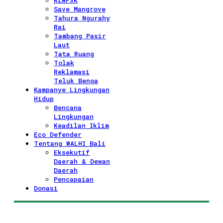
RZWP3K
Save Mangrove
Tahura Ngurahy
Rai
Tambang Pasir
Laut
Tata Ruang
Tolak
Reklamasi
Teluk Benoa
Kampanye Lingkungan
Hidup
Bencana
Lingkungan
Keadilan Iklim
Eco Defender
Tentang WALHI Bali
Eksekutif
Daerah & Dewan
Daerah
Pencapaian
Donasi