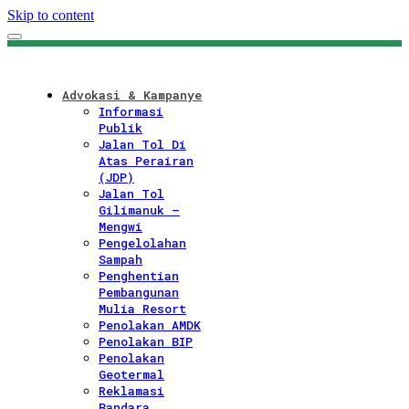
Skip to content
Advokasi & Kampanye
Informasi
Publik
Jalan Tol Di
Atas Perairan
(JDP)
Jalan Tol
Gilimanuk –
Mengwi
Pengelolahan
Sampah
Penghentian
Pembangunan
Mulia Resort
Penolakan AMDK
Penolakan BIP
Penolakan
Geotermal
Reklamasi
Bandara