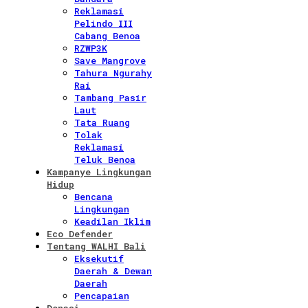
Reklamasi
Pelindo III
Cabang Benoa
RZWP3K
Save Mangrove
Tahura Ngurahy
Rai
Tambang Pasir
Laut
Tata Ruang
Tolak
Reklamasi
Teluk Benoa
Kampanye Lingkungan
Hidup
Bencana
Lingkungan
Keadilan Iklim
Eco Defender
Tentang WALHI Bali
Eksekutif
Daerah & Dewan
Daerah
Pencapaian