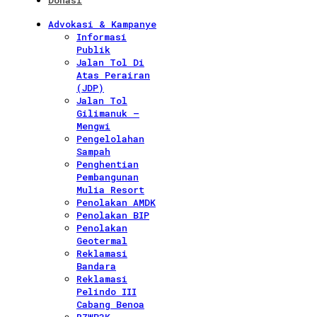
Donasi
Advokasi & Kampanye
Informasi
Publik
Jalan Tol Di
Atas Perairan
(JDP)
Jalan Tol
Gilimanuk –
Mengwi
Pengelolahan
Sampah
Penghentian
Pembangunan
Mulia Resort
Penolakan AMDK
Penolakan BIP
Penolakan
Geotermal
Reklamasi
Bandara
Reklamasi
Pelindo III
Cabang Benoa