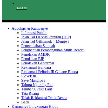
Kontak
Advokasi & Kampanye
Informasi Publik
Jalan Tol Di Atas Perairan (JDP)
Jalan Tol Gilimanuk – Mengwi
Pengelolahan Sampah
Penghentian Pembangunan Mulia Resort
Penolakan AMDK
Penolakan BIP
Penolakan Geotermal
Reklamasi Bandara
Reklamasi Pelindo III Cabang Benoa
RZWP3K
Save Mangrove
Tahura Ngurahy Rai
Tambang Pasir Laut
Tata Ruang
Tolak Reklamasi Teluk Benoa
Back
Kampanye Lingkungan Hidup