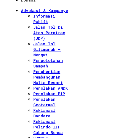
Donasi
Advokasi & Kampanye
Informasi
Publik
Jalan Tol Di
Atas Perairan
(JDP)
Jalan Tol
Gilimanuk –
Mengwi
Pengelolahan
Sampah
Penghentian
Pembangunan
Mulia Resort
Penolakan AMDK
Penolakan BIP
Penolakan
Geotermal
Reklamasi
Bandara
Reklamasi
Pelindo III
Cabang Benoa