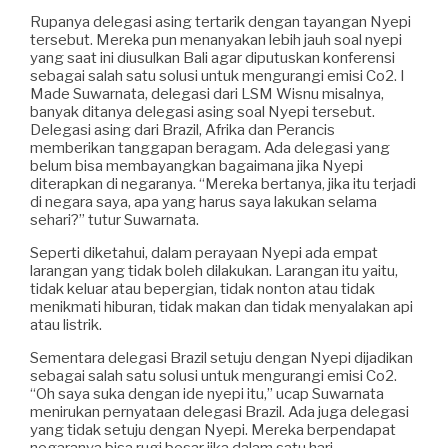
Rupanya delegasi asing tertarik dengan tayangan Nyepi
tersebut. Mereka pun menanyakan lebih jauh soal nyepi
yang saat ini diusulkan Bali agar diputuskan konferensi
sebagai salah satu solusi untuk mengurangi emisi Co2. I
Made Suwarnata, delegasi dari LSM Wisnu misalnya,
banyak ditanya delegasi asing soal Nyepi tersebut.
Delegasi asing dari Brazil, Afrika dan Perancis
memberikan tanggapan beragam. Ada delegasi yang
belum bisa membayangkan bagaimana jika Nyepi
diterapkan di negaranya. “Mereka bertanya, jika itu terjadi
di negara saya, apa yang harus saya lakukan selama
sehari?” tutur Suwarnata.
Seperti diketahui, dalam perayaan Nyepi ada empat
larangan yang tidak boleh dilakukan. Larangan itu yaitu,
tidak keluar atau bepergian, tidak nonton atau tidak
menikmati hiburan, tidak makan dan tidak menyalakan api
atau listrik.
Sementara delegasi Brazil setuju dengan Nyepi dijadikan
sebagai salah satu solusi untuk mengurangi emisi Co2.
“Oh saya suka dengan ide nyepi itu,” ucap Suwarnata
menirukan pernyataan delegasi Brazil. Ada juga delegasi
yang tidak setuju dengan Nyepi. Mereka berpendapat
negaranya bisa rugi besar jika dalam satu hari