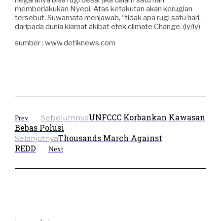
memberlakukan Nyepi. Atas ketakutan akan kerugian
tersebut, Suwarnata menjawab, “tidak apa rugi satu hari,
daripada dunia kiamat akibat efek climate Change. (iy/iy)
sumber : www.detiknews.com
UNFCCC Korbankan Kawasan
Sebelumnya
Prev
Bebas Polusi
Thousands March Against
Selanjutnya
REDD
Next