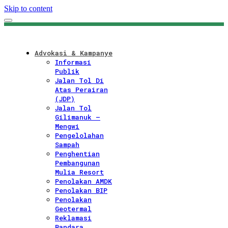
Skip to content
Advokasi & Kampanye
Informasi
Publik
Jalan Tol Di
Atas Perairan
(JDP)
Jalan Tol
Gilimanuk –
Mengwi
Pengelolahan
Sampah
Penghentian
Pembangunan
Mulia Resort
Penolakan AMDK
Penolakan BIP
Penolakan
Geotermal
Reklamasi
Bandara