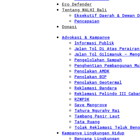
Eco Defender
Tentang WALHI Bali
Eksekutif Daerah & Dewan D
Pencapaian
Donasi
Advokasi & Kampanye
Informasi Publik
Jalan Tol Di Atas Perairan
Jalan Tol Gilimanuk – Meng
Pengelolahan Sampah
Penghentian Pembangunan Mu
Penolakan AMDK
Penolakan BIP
Penolakan Geotermal
Reklamasi Bandara
Reklamasi Pelindo III Caba
RZWP3K
Save Mangrove
Tahura Ngurahy Rai
Tambang Pasir Laut
Tata Ruang
Tolak Reklamasi Teluk Beno
Kampanye Lingkungan Hidup
Bencana Lingkungan