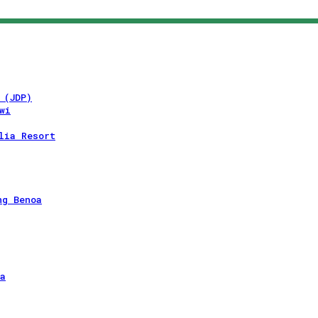
 (JDP)
wi
lia Resort
ng Benoa
a