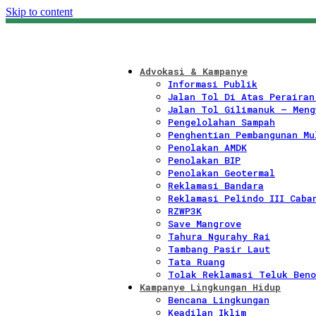
Skip to content
Advokasi & Kampanye
Informasi Publik
Jalan Tol Di Atas Perairan
Jalan Tol Gilimanuk – Meng
Pengelolahan Sampah
Penghentian Pembangunan Mu
Penolakan AMDK
Penolakan BIP
Penolakan Geotermal
Reklamasi Bandara
Reklamasi Pelindo III Caba
RZWP3K
Save Mangrove
Tahura Ngurahy Rai
Tambang Pasir Laut
Tata Ruang
Tolak Reklamasi Teluk Beno
Kampanye Lingkungan Hidup
Bencana Lingkungan
Keadilan Iklim