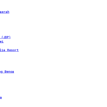
aerah
 (JDP)
wi
lia Resort
ng Benoa
a