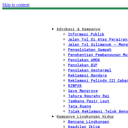
Skip to content
Advokasi & Kampanye
Informasi Publik
Jalan Tol Di Atas Perairan
Jalan Tol Gilimanuk – Meng
Pengelolahan Sampah
Penghentian Pembangunan Mu
Penolakan AMDK
Penolakan BIP
Penolakan Geotermal
Reklamasi Bandara
Reklamasi Pelindo III Caba
RZWP3K
Save Mangrove
Tahura Ngurahy Rai
Tambang Pasir Laut
Tata Ruang
Tolak Reklamasi Teluk Beno
Kampanye Lingkungan Hidup
Bencana Lingkungan
Keadilan Iklim