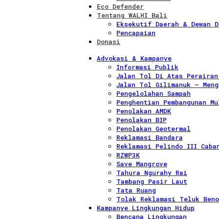
Eco Defender
Tentang WALHI Bali
Eksekutif Daerah & Dewan D
Pencapaian
Donasi
Advokasi & Kampanye
Informasi Publik
Jalan Tol Di Atas Perairan
Jalan Tol Gilimanuk – Meng
Pengelolahan Sampah
Penghentian Pembangunan Mu
Penolakan AMDK
Penolakan BIP
Penolakan Geotermal
Reklamasi Bandara
Reklamasi Pelindo III Caba
RZWP3K
Save Mangrove
Tahura Ngurahy Rai
Tambang Pasir Laut
Tata Ruang
Tolak Reklamasi Teluk Beno
Kampanye Lingkungan Hidup
Bencana Lingkungan