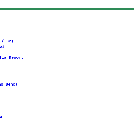
 (JDP)
wi
lia Resort
ng Benoa
a