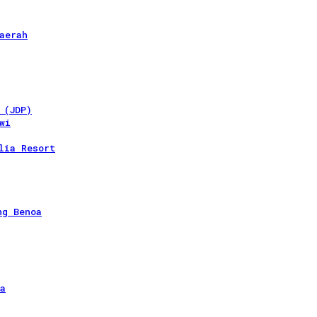
aerah
 (JDP)
wi
lia Resort
ng Benoa
a