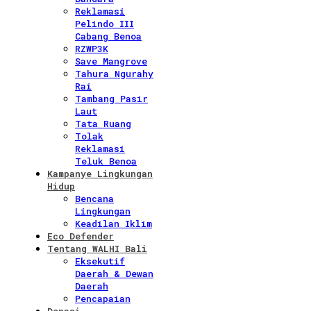
Reklamasi
Pelindo III
Cabang Benoa
RZWP3K
Save Mangrove
Tahura Ngurahy
Rai
Tambang Pasir
Laut
Tata Ruang
Tolak
Reklamasi
Teluk Benoa
Kampanye Lingkungan
Hidup
Bencana
Lingkungan
Keadilan Iklim
Eco Defender
Tentang WALHI Bali
Eksekutif
Daerah & Dewan
Daerah
Pencapaian