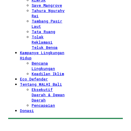
RZWP3K
Save Mangrove
Tahura Ngurahy
Rai
Tambang Pasir
Laut
Tata Ruang
Tolak
Reklamasi
Teluk Benoa
Kampanye Lingkungan
Hidup
Bencana
Lingkungan
Keadilan Iklim
Eco Defender
Tentang WALHI Bali
Eksekutif
Daerah & Dewan
Daerah
Pencapaian
Donasi