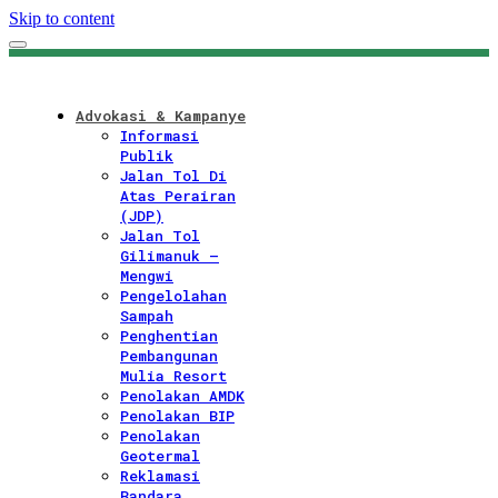
Skip to content
Advokasi & Kampanye
Informasi
Publik
Jalan Tol Di
Atas Perairan
(JDP)
Jalan Tol
Gilimanuk –
Mengwi
Pengelolahan
Sampah
Penghentian
Pembangunan
Mulia Resort
Penolakan AMDK
Penolakan BIP
Penolakan
Geotermal
Reklamasi
Bandara