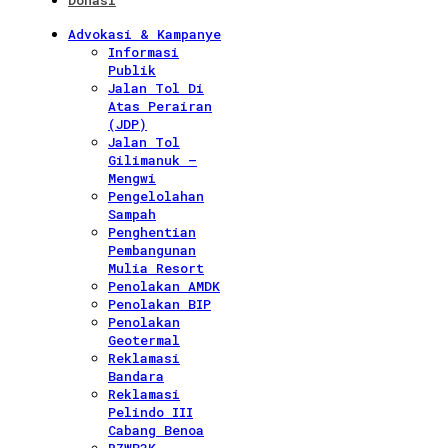
Donasi
Advokasi & Kampanye
Informasi
Publik
Jalan Tol Di
Atas Perairan
(JDP)
Jalan Tol
Gilimanuk –
Mengwi
Pengelolahan
Sampah
Penghentian
Pembangunan
Mulia Resort
Penolakan AMDK
Penolakan BIP
Penolakan
Geotermal
Reklamasi
Bandara
Reklamasi
Pelindo III
Cabang Benoa