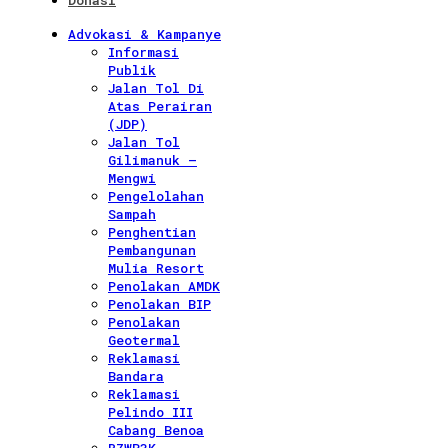
Donasi
Advokasi & Kampanye
Informasi
Publik
Jalan Tol Di
Atas Perairan
(JDP)
Jalan Tol
Gilimanuk –
Mengwi
Pengelolahan
Sampah
Penghentian
Pembangunan
Mulia Resort
Penolakan AMDK
Penolakan BIP
Penolakan
Geotermal
Reklamasi
Bandara
Reklamasi
Pelindo III
Cabang Benoa