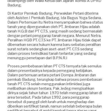
didampingi oleh Wakil Ketua dan Jajaran komisi A DPRD
Badung.
Di Kantor Pemkab Badung, Perwakilan Petani diterima
oleh Asisten I Pemkab Badung, Ida Bagus Yoga Sedana.
Dalam Pertemuan itu Netra menyampaikan bahwa status
tanah yang dipergunakan oleh PT. Jimbaran Hijau adalah
tanah H.G.B dari PT C.T.S, yang masih sedang bermasalah
dengan petani penggarap tanah negara. Menurut Netra,
Peralihan HGB PT. C.T.S ke PT. Jimbaran Hijau tidak dapat
dibenarkan secara hukum karena baru sebatas peralihan
surat notaris sedangkan aset-aset PT. C.T.S sedang
dalam proses terindikasi tanah terlantar yang sedang
menunggu penetapan dari B.P.N.R.I
Proses pembebasan lahan PT CTS ternyata tak semulus
dalam presentasinya kepada pemegang kebijakan.
Dalam pertemuan antara petani Dompa Jimbaran dan
pemkab Badung, terungkap bahwa proses pembebasan
tanah PT. CTS selain menggunakan intimidasi juga
melibatkan oknum tentara. Pak Jedeg mengisahkan
dirinya sejak tahun tahun 1970 telah menggarap lahan di
area tersebut. Pada tahun 1992, para penggarap
tersebut di panggil oleh lurah untuk menghadap dan
diberikan sertifikat tanah, namun setelah beberapa bulan
sertifikat tersebut di ambil kembali tanpa alasan yang