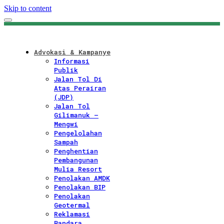
Skip to content
Advokasi & Kampanye
Informasi
Publik
Jalan Tol Di
Atas Perairan
(JDP)
Jalan Tol
Gilimanuk –
Mengwi
Pengelolahan
Sampah
Penghentian
Pembangunan
Mulia Resort
Penolakan AMDK
Penolakan BIP
Penolakan
Geotermal
Reklamasi
Bandara