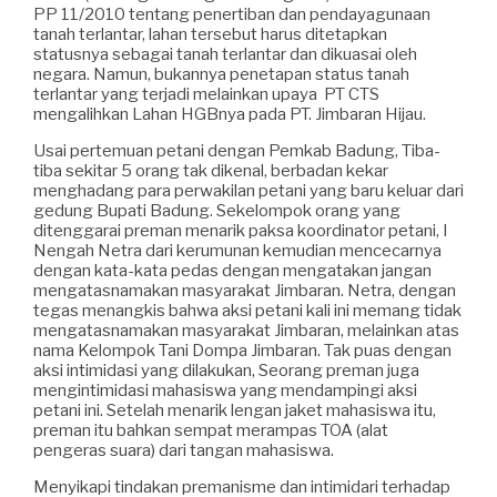
PP 11/2010 tentang penertiban dan pendayagunaan
tanah terlantar, lahan tersebut harus ditetapkan
statusnya sebagai tanah terlantar dan dikuasai oleh
negara. Namun, bukannya penetapan status tanah
terlantar yang terjadi melainkan upaya PT CTS
mengalihkan Lahan HGBnya pada PT. Jimbaran Hijau.
Usai pertemuan petani dengan Pemkab Badung, Tiba-
tiba sekitar 5 orang tak dikenal, berbadan kekar
menghadang para perwakilan petani yang baru keluar dari
gedung Bupati Badung. Sekelompok orang yang
ditenggarai preman menarik paksa koordinator petani, I
Nengah Netra dari kerumunan kemudian mencecarnya
dengan kata-kata pedas dengan mengatakan jangan
mengatasnamakan masyarakat Jimbaran. Netra, dengan
tegas menangkis bahwa aksi petani kali ini memang tidak
mengatasnamakan masyarakat Jimbaran, melainkan atas
nama Kelompok Tani Dompa Jimbaran. Tak puas dengan
aksi intimidasi yang dilakukan, Seorang preman juga
mengintimidasi mahasiswa yang mendampingi aksi
petani ini. Setelah menarik lengan jaket mahasiswa itu,
preman itu bahkan sempat merampas TOA (alat
pengeras suara) dari tangan mahasiswa.
Menyikapi tindakan premanisme dan intimidari terhadap