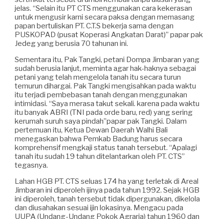
jelas. “Selain itu PT CTS menggunakan cara kekerasan
untuk mengusir karni secara paksa dengan memasang
papan bertuliskan PT. C.T.S bekerja sama dengan
PUSKOPAD (pusat Koperasi Angkatan Darat)” papar pak
Jedeg yang berusia 70 tahunan ini.
Sementara itu, Pak Tangki, petani Dompa Jimbaran yang
sudah berusia lanjut, meminta agar hak-haknya sebagai
petani yang telah mengelola tanah itu secara turun
temurun dihargai. Pak Tangki mengisahkan pada waktu
itu terjadi pembebasan tanah dengan menggunakan
intimidasi. “Saya merasa takut sekali. karena pada waktu
itu banyak ABRI (TNI pada orde baru, red) yang sering
kerumah suruh saya pindah”papar pak Tangki. Dalam
pertemuan itu, Ketua Dewan Daerah Walhi Bali
menegaskan bahwa Pemkab Badung harus secara
komprehensif mengkaji status tanah tersebut. “Apalagi
tanah itu sudah 19 tahun ditelantarkan oleh PT. CTS”
tegasnya.
Lahan HGB PT. CTS seluas 174 ha yang terletak di Areal
Jimbaran ini diperoleh ijinya pada tahun 1992. Sejak HGB
ini diperoleh, tanah tersebut tidak dipergunakan, dikelola
dan diusahakan sesuai ijin lokasinya. Mengacu pada
UUPA (Undang-Undang Pokok Agraria) tahun 1960 dan