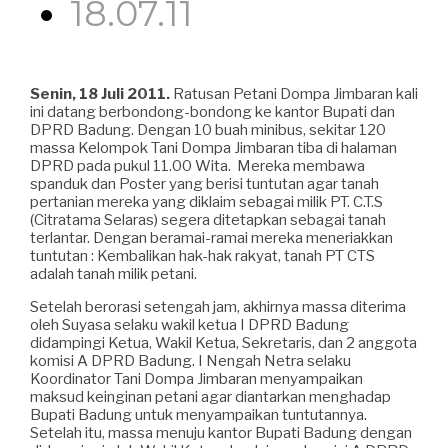
18.07.11
Senin, 18 Juli 2011.
Ratusan Petani Dompa Jimbaran kali
ini datang berbondong-bondong ke kantor Bupati dan
DPRD Badung. Dengan 10 buah minibus, sekitar 120
massa Kelompok Tani Dompa Jimbaran tiba di halaman
DPRD pada pukul 11.00 Wita. Mereka membawa
spanduk dan Poster yang berisi tuntutan agar tanah
pertanian mereka yang diklaim sebagai milik PT. C.T.S
(Citratama Selaras) segera ditetapkan sebagai tanah
terlantar. Dengan beramai-ramai mereka meneriakkan
tuntutan : Kembalikan hak-hak rakyat, tanah PT CTS
adalah tanah milik petani.
Setelah berorasi setengah jam, akhirnya massa diterima
oleh Suyasa selaku wakil ketua I DPRD Badung
didampingi Ketua, Wakil Ketua, Sekretaris, dan 2 anggota
komisi A DPRD Badung. I Nengah Netra selaku
Koordinator Tani Dompa Jimbaran menyampaikan
maksud keinginan petani agar diantarkan menghadap
Bupati Badung untuk menyampaikan tuntutannya.
Setelah itu, massa menuju kantor Bupati Badung dengan