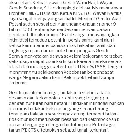
aksi petani, Ketua Dewan Daerah Walhi Bali, I Wayan
Gendo Suardana, S.H. didampingi oleh aktivis mahasiswa
Frontier Bali, A. Haris dan Ketua KPA, Bali Wayan Kartika
Jaya sangat menyayangkan hal ini. Menurut Gendo, Aksi
Petani sudah sesuai dengan undang-undang nomor 9
tahun 1998 tentang kemerdekaan menyampaikan
pendapat di muka umum. “Kami sangat menyayangkan
intimidasi terhadap petani. Ini persis sama kami alami
ketika kami memperjuangkan hak-hak atas tanah dan
lingkungan pada jaman orde baru” pungkas Gendo.
Seraya menyatakan bahwa sekelom[pok orang tersebut
seharusnya dapat disanksi hukum karena mereka secara
jelas telah melanggar ketentuan UU No. 9/1998 dengan
mengganggu pelaksanaan kebebasan berpendapat
warga Negara dalam hal ini Kelompok Petani Dompa
Jimbaran.
Gendo malah mencurigai, tindakan tersebut adalah
pesanan dari kelompok tertentu yang terganggu
dengan tuntutan para petani. “Tindakan intimidasi bahkan
menjurus tindakan kekerasan, yang secara terang-
terangan dilakukan sekelompok orang tersebut bukan
tidak mungkin merupakan pesanan dari kelompok yang
merasa terganggu dengan tuntutan para Petani agar
tanah PT. CTS ditetapkan sebagai tanah terlantar”,