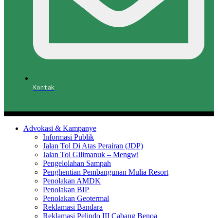
Kontak
Advokasi & Kampanye
Informasi Publik
Jalan Tol Di Atas Perairan (JDP)
Jalan Tol Gilimanuk – Mengwi
Pengelolahan Sampah
Penghentian Pembangunan Mulia Resort
Penolakan AMDK
Penolakan BIP
Penolakan Geotermal
Reklamasi Bandara
Reklamasi Pelindo III Cabang Benoa