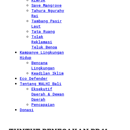
RZWP3K
Save Mangrove
Tahura Ngurahy
Rai
Tambang Pasir
Laut
Tata Ruang
Tolak
Reklamasi
Teluk Benoa
Kampanye Lingkungan
Hidup
Bencana
Lingkungan
Keadilan Iklim
Eco Defender
Tentang WALHI Bali
Eksekutif
Daerah & Dewan
Daerah
Pencapaian
Donasi