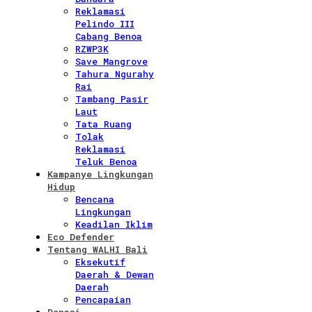
Reklamasi
Pelindo III
Cabang Benoa
RZWP3K
Save Mangrove
Tahura Ngurahy
Rai
Tambang Pasir
Laut
Tata Ruang
Tolak
Reklamasi
Teluk Benoa
Kampanye Lingkungan
Hidup
Bencana
Lingkungan
Keadilan Iklim
Eco Defender
Tentang WALHI Bali
Eksekutif
Daerah & Dewan
Daerah
Pencapaian