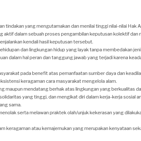
dan tindakan yang mengutamakan dan menilai tinggi nilai-nilai Hak 
yang aktif dalam sebuah proses pengambilan keputusan kolektif d
menjalankan kendali hasil keputusan tersebut.
hidupan dan lingkungan hidup yang layak tanpa membedakan jeni
mpuan dalam hal peran dan tanggung jawab yang terjadi karena kead
syarakat pada benefit atas pemanfaatan sumber daya dan keadil
sistensi keragaman cara masyarakat mengelola alam.
ang maupun mendatang berhak atas lingkungan yang berkualitas d
idaritas yang tinggi, dan mengikat diri dalam kerja-kerja sosial 
 yang sama.
menolak serta melawan praktek olah/unjuk kekerasan yang dilakuka
lam keragaman atau kemajemukan yang merupakan kenyataan seka