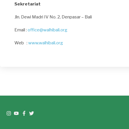
Sekretariat
Jln. Dewi Madri IV No. 2, Denpasar – Bali
Email :
office@walhibali.org
Web :
www.walhibali.org