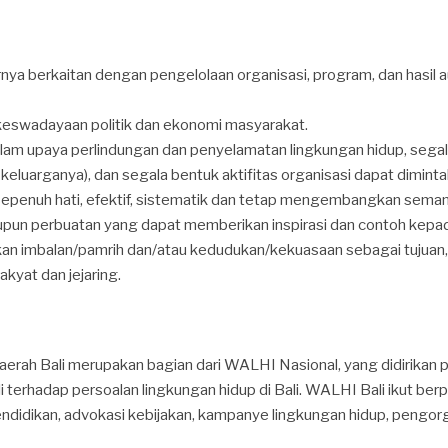
ya berkaitan dengan pengelolaan organisasi, program, dan hasil 
keswadayaan politik dan ekonomi masyarakat.
am upaya perlindungan dan penyelamatan lingkungan hidup, segala
keluarganya), dan segala bentuk aktifitas organisasi dapat dimin
sepenuh hati, efektif, sistematik dan tetap mengembangkan semang
upun perbuatan yang dapat memberikan inspirasi dan contoh kepada
kan imbalan/pamrih dan/atau kedudukan/kekuasaan sebagai tujuan
yat dan jejaring.
rah Bali merupakan bagian dari WALHI Nasional, yang didirikan 
li terhadap persoalan lingkungan hidup di Bali. WALHI Bali ikut ber
idikan, advokasi kebijakan, kampanye lingkungan hidup, pengorg