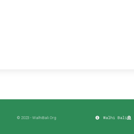
Walhi Bali
© 2023 - WalhiBali.Org