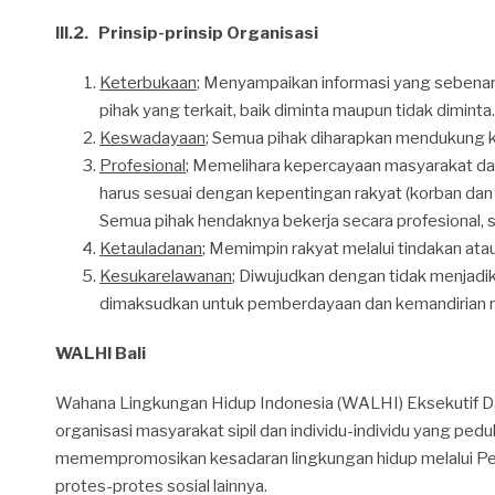
III.2. Prinsip-prinsip Organisasi
Keterbukaan
; Menyampaikan informasi yang sebenarn
pihak yang terkait, baik diminta maupun tidak diminta.
Keswadayaan
; Semua pihak diharapkan mendukung 
Profesional
; Memelihara kepercayaan masyarakat dal
harus sesuai dengan kepentingan rakyat (korban dan 
Semua pihak hendaknya bekerja secara profesional, 
Ketauladanan
; Memimpin rakyat melalui tindakan ata
Kesukarelawanan
; Diwujudkan dengan tidak menjadi
dimaksudkan untuk pemberdayaan dan kemandirian rak
WALHI Bali
Wahana Lingkungan Hidup Indonesia (WALHI) Eksekutif Dae
organisasi masyarakat sipil dan individu-individu yang pedu
memempromosikan kesadaran lingkungan hidup melalui Pend
protes-protes sosial lainnya.