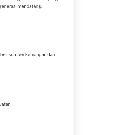
 generasi mendatang.
umber-sumber kehidupan dan
yatan