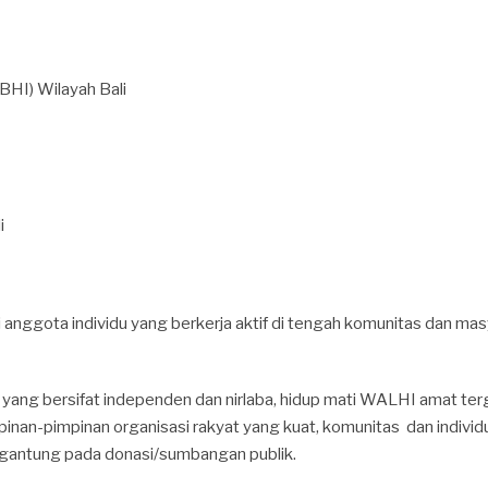
HI) Wilayah Bali
i
 anggota individu yang berkerja aktif di tengah komunitas dan ma
p yang bersifat independen dan nirlaba, hidup mati WALHI amat t
inan-pimpinan organisasi rakyat yang kuat, komunitas dan individu
rgantung pada donasi/sumbangan publik.