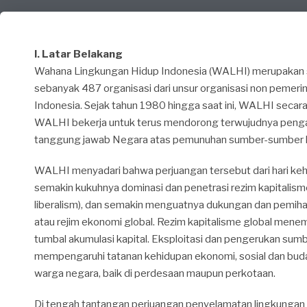
I. Latar Belakang
Wahana Lingkungan Hidup Indonesia (WALHI) merupakan se
sebanyak 487 organisasi dari unsur organisasi non pemerint
Indonesia. Sejak tahun 1980 hingga saat ini, WALHI secar
WALHI bekerja untuk terus mendorong terwujudnya pengaku
tanggung jawab Negara atas pemunuhan sumber-sumber k
WALHI menyadari bahwa perjuangan tersebut dari hari ke
semakin kukuhnya dominasi dan penetrasi rezim kapitalism
liberalism), dan semakin menguatnya dukungan dan pemihak
atau rejim ekonomi global. Rezim kapitalisme global mene
tumbal akumulasi kapital. Eksploitasi dan pengerukan sumb
mempengaruhi tatanan kehidupan ekonomi, sosial dan bud
warga negara, baik di perdesaan maupun perkotaan.
Di tengah tantangan perjuangan penyelamatan lingkungan 