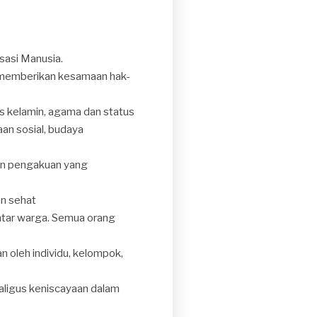
Asasi Manusia.
an memberikan kesamaan hak-
s kelamin, agama dan status
aan sosial, budaya
an pengakuan yang
an sehat
antar warga. Semua orang
n oleh individu, kelompok,
ligus keniscayaan dalam