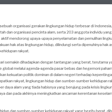
buah organisasi gerakan lingkungan hidup terbesar di Indonesia
ah dan organisasi pencinta alam, serta 203 anggota individu yang t
a aktif mendorong upaya-upaya penyelamatan dan pemulihan lingku
an hak atas lingkungan hidup, dilindungi serta dipenuhinya hak 
ehidupan rakyat.
hari semakin dihadapkan dengan tantangan yang berat, terutama 
e global melalui agenda‐agenda pasar bebas dan hegemoni paham l
an kekuatan politik dominan di dalam negeri terhadap kepentinga
mpatkan rakyat, lingkungan hidup dan sumber-sumber kehidupan ra
er daya alam yang tiada habisnya yang berujung pada krisis lingkun
aya dan pada akhirnya meningkatkan ancaman kerentanan keselam
hidup dan sumber-sumber kehidupan rakyat yang begitu berat, dib