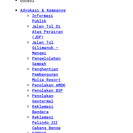
Donasi
Advokasi & Kampanye
Informasi
Publik
Jalan Tol Di
Atas Perairan
(JDP)
Jalan Tol
Gilimanuk –
Mengwi
Pengelolahan
Sampah
Penghentian
Pembangunan
Mulia Resort
Penolakan AMDK
Penolakan BIP
Penolakan
Geotermal
Reklamasi
Bandara
Reklamasi
Pelindo III
Cabang Benoa