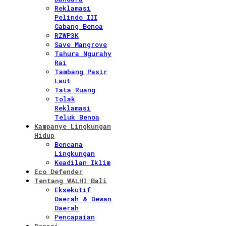
Reklamasi
Pelindo III
Cabang Benoa
RZWP3K
Save Mangrove
Tahura Ngurahy
Rai
Tambang Pasir
Laut
Tata Ruang
Tolak
Reklamasi
Teluk Benoa
Kampanye Lingkungan
Hidup
Bencana
Lingkungan
Keadilan Iklim
Eco Defender
Tentang WALHI Bali
Eksekutif
Daerah & Dewan
Daerah
Pencapaian