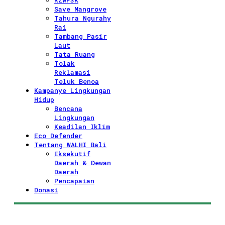
RZWP3K
Save Mangrove
Tahura Ngurahy
Rai
Tambang Pasir
Laut
Tata Ruang
Tolak
Reklamasi
Teluk Benoa
Kampanye Lingkungan
Hidup
Bencana
Lingkungan
Keadilan Iklim
Eco Defender
Tentang WALHI Bali
Eksekutif
Daerah & Dewan
Daerah
Pencapaian
Donasi