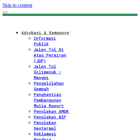
Skip to content
Advokasi & Kampanye
Informasi
Publik
Jalan Tol Di
Atas Perairan
(JDP)
Jalan Tol
Gilimanuk –
Mengwi
Pengelolahan
Sampah
Penghentian
Pembangunan
Mulia Resort
Penolakan AMDK
Penolakan BIP
Penolakan
Geotermal
Reklamasi
Bandara