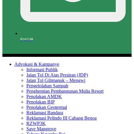
Kontak
Advokasi & Kampanye
Informasi Publik
Jalan Tol Di Atas Perairan (JDP)
Jalan Tol Gilimanuk – Mengwi
Pengelolahan Sampah
Penghentian Pembangunan Mulia Resort
Penolakan AMDK
Penolakan BIP
Penolakan Geotermal
Reklamasi Bandara
Reklamasi Pelindo III Cabang Benoa
RZWP3K
Save Mangrove