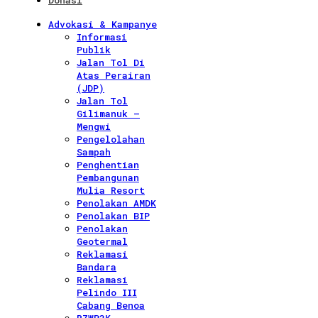
Donasi
Advokasi & Kampanye
Informasi
Publik
Jalan Tol Di
Atas Perairan
(JDP)
Jalan Tol
Gilimanuk –
Mengwi
Pengelolahan
Sampah
Penghentian
Pembangunan
Mulia Resort
Penolakan AMDK
Penolakan BIP
Penolakan
Geotermal
Reklamasi
Bandara
Reklamasi
Pelindo III
Cabang Benoa