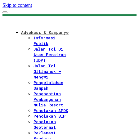
Skip to content
Advokasi & Kampanye
Informasi
Publik
Jalan Tol Di
Atas Perairan
(JDP)
Jalan Tol
Gilimanuk –
Mengwi
Pengelolahan
Sampah
Penghentian
Pembangunan
Mulia Resort
Penolakan AMDK
Penolakan BIP
Penolakan
Geotermal
Reklamasi
Bandara