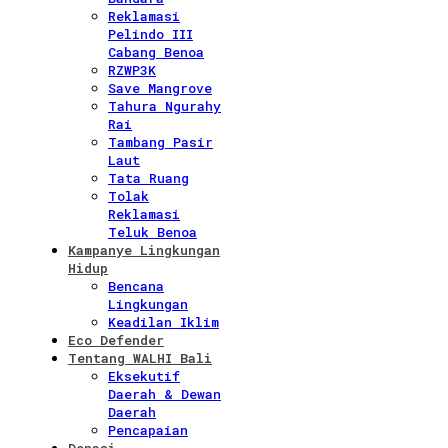
Reklamasi
Pelindo III
Cabang Benoa
RZWP3K
Save Mangrove
Tahura Ngurahy
Rai
Tambang Pasir
Laut
Tata Ruang
Tolak
Reklamasi
Teluk Benoa
Kampanye Lingkungan
Hidup
Bencana
Lingkungan
Keadilan Iklim
Eco Defender
Tentang WALHI Bali
Eksekutif
Daerah & Dewan
Daerah
Pencapaian