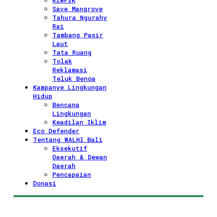
RZWP3K
Save Mangrove
Tahura Ngurahy
Rai
Tambang Pasir
Laut
Tata Ruang
Tolak
Reklamasi
Teluk Benoa
Kampanye Lingkungan
Hidup
Bencana
Lingkungan
Keadilan Iklim
Eco Defender
Tentang WALHI Bali
Eksekutif
Daerah & Dewan
Daerah
Pencapaian
Donasi