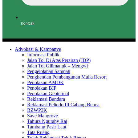
Kontak
Advokasi & Kampanye
Informasi Publik
Jalan Tol Di Atas Perairan (JDP)
Jalan Tol Gilimanuk – Mengwi
Pengelolahan Sampah
Penghentian Pembangunan Mulia Resort
Penolakan AMDK
Penolakan BIP
Penolakan Geotermal
Reklamasi Bandara
Reklamasi Pelindo III Cabang Benoa
RZWP3K
Save Mangrove
Tahura Ngurahy Rai
Tambang Pasir Laut
Tata Ruang
Tolak Reklamasi Teluk Benoa