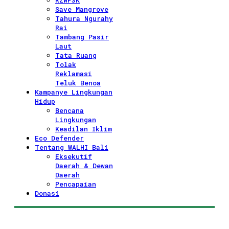
RZWP3K
Save Mangrove
Tahura Ngurahy
Rai
Tambang Pasir
Laut
Tata Ruang
Tolak
Reklamasi
Teluk Benoa
Kampanye Lingkungan
Hidup
Bencana
Lingkungan
Keadilan Iklim
Eco Defender
Tentang WALHI Bali
Eksekutif
Daerah & Dewan
Daerah
Pencapaian
Donasi