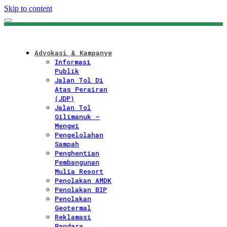
Skip to content
Advokasi & Kampanye
Informasi
Publik
Jalan Tol Di
Atas Perairan
(JDP)
Jalan Tol
Gilimanuk –
Mengwi
Pengelolahan
Sampah
Penghentian
Pembangunan
Mulia Resort
Penolakan AMDK
Penolakan BIP
Penolakan
Geotermal
Reklamasi
Bandara