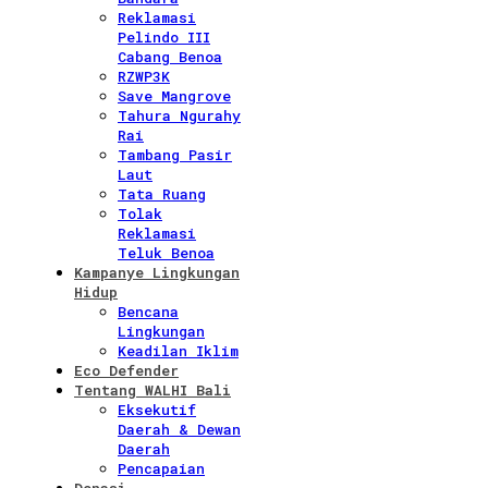
Reklamasi
Pelindo III
Cabang Benoa
RZWP3K
Save Mangrove
Tahura Ngurahy
Rai
Tambang Pasir
Laut
Tata Ruang
Tolak
Reklamasi
Teluk Benoa
Kampanye Lingkungan
Hidup
Bencana
Lingkungan
Keadilan Iklim
Eco Defender
Tentang WALHI Bali
Eksekutif
Daerah & Dewan
Daerah
Pencapaian