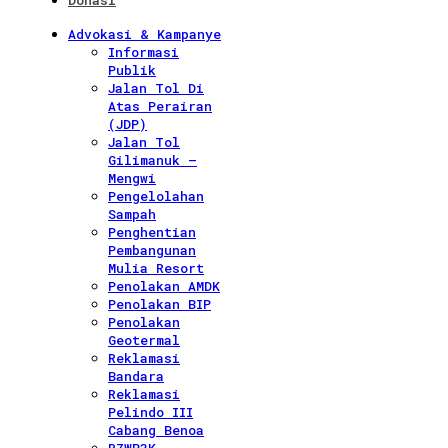
Donasi
Advokasi & Kampanye
Informasi
Publik
Jalan Tol Di
Atas Perairan
(JDP)
Jalan Tol
Gilimanuk –
Mengwi
Pengelolahan
Sampah
Penghentian
Pembangunan
Mulia Resort
Penolakan AMDK
Penolakan BIP
Penolakan
Geotermal
Reklamasi
Bandara
Reklamasi
Pelindo III
Cabang Benoa