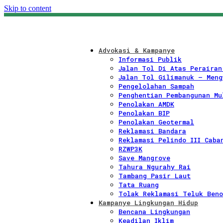
Skip to content
Advokasi & Kampanye
Informasi Publik
Jalan Tol Di Atas Perairan
Jalan Tol Gilimanuk – Meng
Pengelolahan Sampah
Penghentian Pembangunan Mu
Penolakan AMDK
Penolakan BIP
Penolakan Geotermal
Reklamasi Bandara
Reklamasi Pelindo III Caba
RZWP3K
Save Mangrove
Tahura Ngurahy Rai
Tambang Pasir Laut
Tata Ruang
Tolak Reklamasi Teluk Beno
Kampanye Lingkungan Hidup
Bencana Lingkungan
Keadilan Iklim