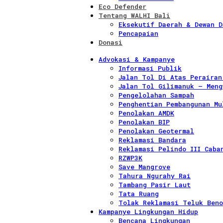
Eco Defender
Tentang WALHI Bali
Eksekutif Daerah & Dewan D
Pencapaian
Donasi
Advokasi & Kampanye
Informasi Publik
Jalan Tol Di Atas Perairan
Jalan Tol Gilimanuk – Meng
Pengelolahan Sampah
Penghentian Pembangunan Mu
Penolakan AMDK
Penolakan BIP
Penolakan Geotermal
Reklamasi Bandara
Reklamasi Pelindo III Caba
RZWP3K
Save Mangrove
Tahura Ngurahy Rai
Tambang Pasir Laut
Tata Ruang
Tolak Reklamasi Teluk Beno
Kampanye Lingkungan Hidup
Bencana Lingkungan