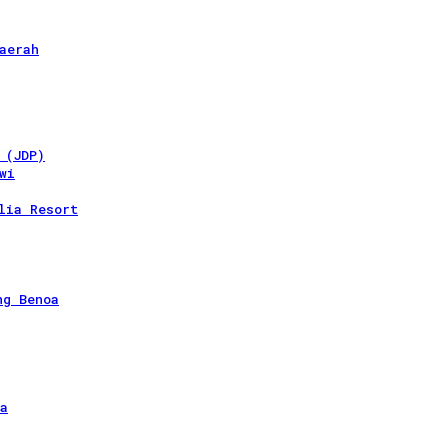
aerah
 (JDP)
wi
lia Resort
ng Benoa
a