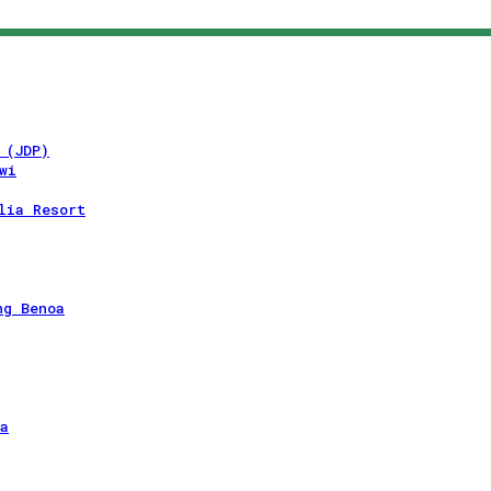
 (JDP)
wi
lia Resort
ng Benoa
a