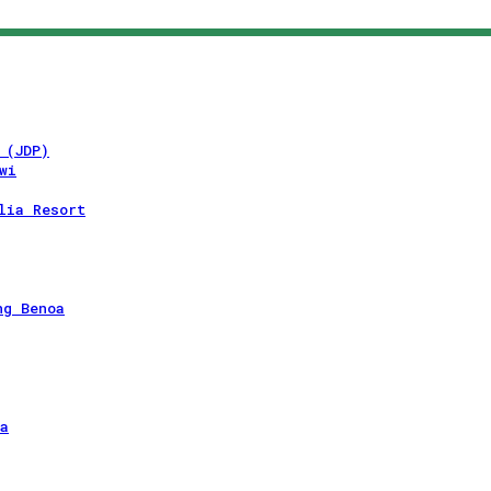
 (JDP)
wi
lia Resort
ng Benoa
a