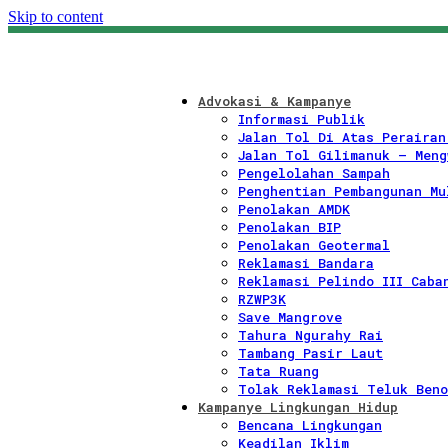
Skip to content
Advokasi & Kampanye
Informasi Publik
Jalan Tol Di Atas Perairan
Jalan Tol Gilimanuk – Meng
Pengelolahan Sampah
Penghentian Pembangunan Mu
Penolakan AMDK
Penolakan BIP
Penolakan Geotermal
Reklamasi Bandara
Reklamasi Pelindo III Caba
RZWP3K
Save Mangrove
Tahura Ngurahy Rai
Tambang Pasir Laut
Tata Ruang
Tolak Reklamasi Teluk Beno
Kampanye Lingkungan Hidup
Bencana Lingkungan
Keadilan Iklim