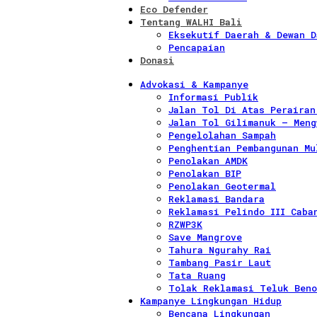
Eco Defender
Tentang WALHI Bali
Eksekutif Daerah & Dewan D
Pencapaian
Donasi
Advokasi & Kampanye
Informasi Publik
Jalan Tol Di Atas Perairan
Jalan Tol Gilimanuk – Meng
Pengelolahan Sampah
Penghentian Pembangunan Mu
Penolakan AMDK
Penolakan BIP
Penolakan Geotermal
Reklamasi Bandara
Reklamasi Pelindo III Caba
RZWP3K
Save Mangrove
Tahura Ngurahy Rai
Tambang Pasir Laut
Tata Ruang
Tolak Reklamasi Teluk Beno
Kampanye Lingkungan Hidup
Bencana Lingkungan