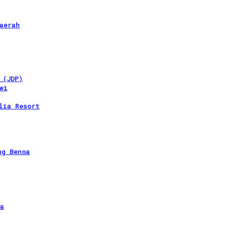
aerah
 (JDP)
wi
lia Resort
ng Benoa
a