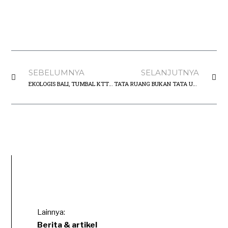
SEBELUMNYA
SELANJUTNYA
EKOLOGIS BALI, TUMBAL KTT APEC?
TATA RUANG BUKAN TATA UANG; Kertas Posisi, Forum Peduli Gumi Bali
Lainnya:
Berita & artikel