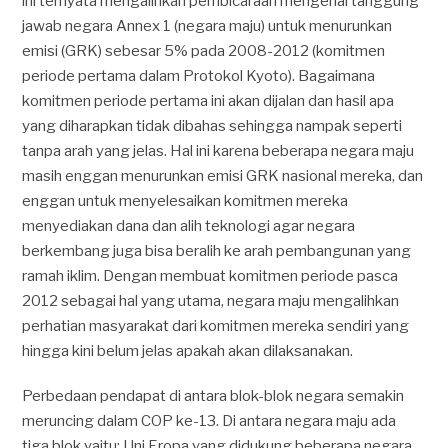
ini ternyata mengalihkan pembicaraan mengenai tanggung
jawab negara Annex 1 (negara maju) untuk menurunkan
emisi (GRK) sebesar 5% pada 2008-2012 (komitmen
periode pertama dalam Protokol Kyoto). Bagaimana
komitmen periode pertama ini akan dijalan dan hasil apa
yang diharapkan tidak dibahas sehingga nampak seperti
tanpa arah yang jelas. Hal ini karena beberapa negara maju
masih enggan menurunkan emisi GRK nasional mereka, dan
enggan untuk menyelesaikan komitmen mereka
menyediakan dana dan alih teknologi agar negara
berkembang juga bisa beralih ke arah pembangunan yang
ramah iklim. Dengan membuat komitmen periode pasca
2012 sebagai hal yang utama, negara maju mengalihkan
perhatian masyarakat dari komitmen mereka sendiri yang
hingga kini belum jelas apakah akan dilaksanakan.
Perbedaan pendapat di antara blok-blok negara semakin
meruncing dalam COP ke-13. Di antara negara maju ada
tiga blok yaitu: Uni Eropa yang didukung beberapa negara