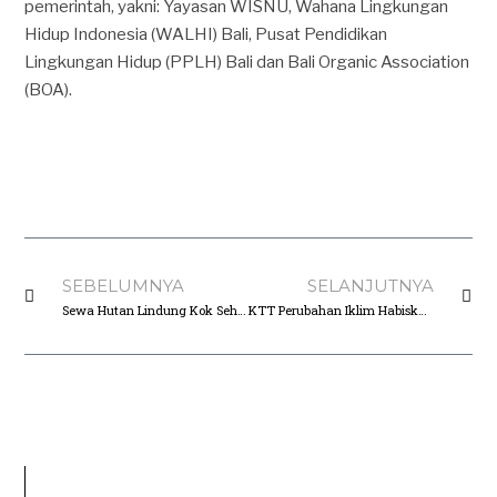
pemerintah, yakni: Yayasan WISNU, Wahana Lingkungan
Hidup Indonesia (WALHI) Bali, Pusat Pendidikan
Lingkungan Hidup (PPLH) Bali dan Bali Organic Association
(BOA).
SEBELUMNYA
SELANJUTNYA
Sewa Hutan Lindung Kok Seharga Pisang Goreng?
KTT Perubahan Iklim Habiskan 30 juta Liter Air