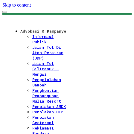
Skip to content
Advokasi & Kampanye
Informasi
Publik
Jalan Tol Di
Atas Perairan
(JDP)
Jalan Tol
Gilimanuk –
Mengwi
Pengelolahan
Sampah
Penghentian
Pembangunan
Mulia Resort
Penolakan AMDK
Penolakan BIP
Penolakan
Geotermal
Reklamasi
Bandara