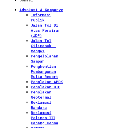
Donasi
Advokasi & Kampanye
Informasi
Publik
Jalan Tol Di
Atas Perairan
(JDP)
Jalan Tol
Gilimanuk –
Mengwi
Pengelolahan
Sampah
Penghentian
Pembangunan
Mulia Resort
Penolakan AMDK
Penolakan BIP
Penolakan
Geotermal
Reklamasi
Bandara
Reklamasi
Pelindo III
Cabang Benoa