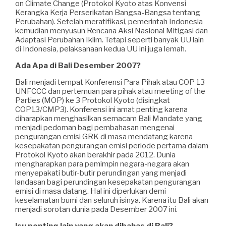
on Climate Change (Protokol Kyoto atas Konvensi
Kerangka Kerja Perserikatan Bangsa-Bangsa tentang
Perubahan). Setelah meratifikasi, pemerintah Indonesia
kemudian menyusun Rencana Aksi Nasional Mitigasi dan
Adaptasi Perubahan Iklim. Tetapi seperti banyak UU lain
di Indonesia, pelaksanaan kedua UU ini juga lemah.
Ada Apa di Bali Desember 2007?
Bali menjadi tempat Konferensi Para Pihak atau COP 13
UNFCCC dan pertemuan para pihak atau meeting of the
Parties (MOP) ke 3 Protokol Kyoto (disingkat
COP13/CMP3). Konferensi ini amat penting karena
diharapkan menghasilkan semacam Bali Mandate yang
menjadi pedoman bagi pembahasan mengenai
pengurangan emisi GRK di masa mendatang karena
kesepakatan pengurangan emisi periode pertama dalam
Protokol Kyoto akan berakhir pada 2012. Dunia
mengharapkan para pemimpin negara-negara akan
menyepakati butir-butir perundingan yang menjadi
landasan bagi perundingan kesepakatan pengurangan
emisi di masa datang. Hal ini diperlukan demi
keselamatan bumi dan seluruh isinya. Karena itu Bali akan
menjadi sorotan dunia pada Desember 2007 ini.
Isu penting lain yang akan dibahas di Bali?