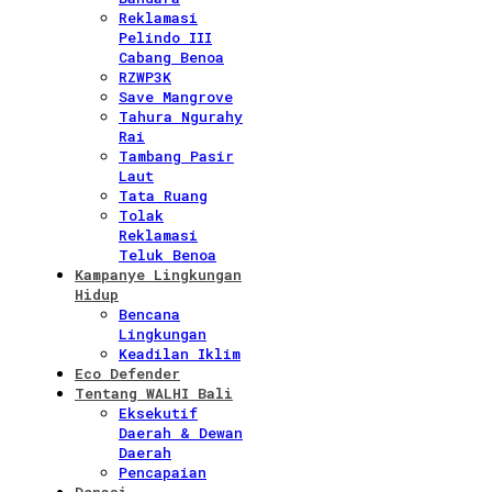
Reklamasi
Pelindo III
Cabang Benoa
RZWP3K
Save Mangrove
Tahura Ngurahy
Rai
Tambang Pasir
Laut
Tata Ruang
Tolak
Reklamasi
Teluk Benoa
Kampanye Lingkungan
Hidup
Bencana
Lingkungan
Keadilan Iklim
Eco Defender
Tentang WALHI Bali
Eksekutif
Daerah & Dewan
Daerah
Pencapaian