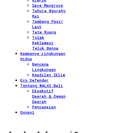
RZWP3K
Save Mangrove
Tahura Ngurahy
Rai
Tambang Pasir
Laut
Tata Ruang
Tolak
Reklamasi
Teluk Benoa
Kampanye Lingkungan
Hidup
Bencana
Lingkungan
Keadilan Iklim
Eco Defender
Tentang WALHI Bali
Eksekutif
Daerah & Dewan
Daerah
Pencapaian
Donasi