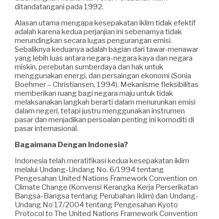
ditandatangani pada 1992.
Alasan utama mengapa kesepakatan iklim tidak efektif
adalah karena kedua perjanjian ini sebenarnya tidak
merundingkan secara lugas pengurangan emisi.
Sebaliknya keduanya adalah bagian dari tawar-menawar
yang lebih luas antara negara-negara kaya dan negara
miskin, perebutan sumberdaya dan hak untuk
menggunakan energi, dan persaingan ekonomi (Sonia
Boehmer – Christiansen, 1994). Mekanisme fleksibilitas
memberikan ruang bagi negara maju untuk tidak
melaksanakan langkah berarti dalam menurunkan emisi
dalam negeri, tetapi justru menggunakan instrumen
pasar dan menjadikan persoalan penting ini komoditi di
pasar internasional.
Bagaimana Dengan Indonesia?
Indonesia telah meratifikasi kedua kesepakatan iklim
melalui Undang-Undang No. 6/1994 tentang
Pengesahan United Nations Framework Convention on
Climate Change (Konvensi Kerangka Kerja Perserikatan
Bangsa-Bangsa tentang Perubahan Iklim) dan Undang-
Undang No 17/2004 tentang Pengesahan Kyoto
Protocol to The United Nations Framework Convention