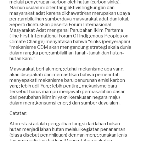
melalui penyerapan karbon oleh hutan (carbon sinks).
Namun usulan ini ditentang aktivis lingkungan dan
masyarakat adat karena dikhawatirkan merupakan upaya
pengambilalihan sumberdaya masyarakat adat dan lokal.
Seperti dicetuskan peserta Forum Internasional
Masyarakat Adat mengenai Perubahan Iklim Pertama
(The First International Forum Of Indigenous Peoples on
Climate Change) menyatakan bahwa “sinks (penyerapan)
”mekanisme CDM akan mengandung strategi skala dunia
dalam rangka pengambilalihan tanah-tanah dan hutan-
hutan kami.”
Masyarakat berhak mengetahui mekanisme apa yang
akan disepakati dan memastikan bahwa pemerintah
menyepakati mekanisme baru penurunan emisi karbon
yang lebih adil Yang lebih penting, mekanisme baru
tersebut harus mampu menjawab permasalahan dasar
dari perubahan iklim ini yakni kerakusan negara maju)
dalam mengkonsumsi energi dan sumber daya alam.
Catatan:
Aforestasi adalah pengalihan fungsi dari lahan bukan
hutan menjadi lahan hutan melalui kegiatan penanaman
(biasa disebut penghijauan) dengan menggunakan jenis
tanaman asliatau dari luar. Menurut Kesepakatan