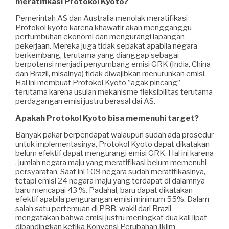
meratifikasi Protokol Kyoto?
Pemerintah AS dan Australia menolak meratifikasi
Protokol kyoto karena khawatir akan mengganggu
pertumbuhan ekonomi dan mengurangi lapangan
pekerjaan. Mereka juga tidak sepakat apabila negara
berkembang, terutama yang dianggap sebagai
berpotensi menjadi penyumbang emisi GRK (India, China
dan Brazil, misalnya) tidak diwajibkan menurunkan emisi.
Hal ini membuat Protokol Kyoto ”agak pincang”
terutama karena usulan mekanisme fleksibilitas terutama
perdagangan emisi justru berasal dai AS.
Apakah Protokol Kyoto bisa memenuhi target?
Banyak pakar berpendapat walaupun sudah ada prosedur
untuk implementasinya, Protokol Kyoto dapat dikatakan
belum efektif dapat mengurangi emisi GRK. Hal ini karena
, jumlah negara maju yang meratifikasi belum memenuhi
persyaratan. Saat ini 109 negara sudah meratifikasinya,
tetapi emisi 24 negara maju yang terdapat di dalamnya
baru mencapai 43 %. Padahal, baru dapat dikatakan
efektif apabila pengurangan emisi minimum 55%. Dalam
salah satu pertemuan di PBB, wakil dari Brazil
mengatakan bahwa emisi justru meningkat dua kali lipat
dibandingkan ketika Konvensi Perubahan Iklim