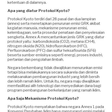
ketentuan di dalamnya.
Apa yang diatur Protokol Kyoto?
Protokol Kyoto terdiri dari 28 pasal dan dua lampiran
(annex) serta menetapkan penurunan emisi GRK akibat
kegiatan manusia, mekanisme penurunan emisi,
kelembagaan, serta prosedur penataan dan penyelesaian
sengketa. Annex A mencantumkan jenis GRK yang diatur
protokol yaitu : karbondioksida (C02), metana (CH4),
nitrogen oksida (N20), hidrofluorokarbon (HFC),
Perfluorokarbon (PFC) dan sulfur heksaflourida (SF6)
beserta sumber emisinya seperti energi, proses industri,
pertanian dan pengolahan limbah.
Negara berkembang tidak diwajibkan menurunkan emisi
tetapi bisa melakukannya secara sukarela dan diminta
melaksanakan pembangunan industri yang lebih bersih
dan lebih ramah iklim. Untuk itu, negara maju diwajibkan
memfasilitasi alih teknologi dan menyediakan dana bagi
program pembangunan berkelanjutan yang ramah iklim.
Apa Saja Mekanisme Protokol Kyoto?
Protokol Kyoto menyatakan bahwa negara Annex 1 pada
Konvensi Perubahan Iklim harus mengurangi emisi melalui