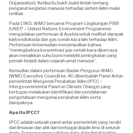
Organization). Ketika itu bukti-bukti ilmiah tentang
pengaruh kegiatan manusia terhadap sistem iklim mulai
terlihat.
Pada 1985, WMO bersama Program Lingkungan PBB
(UNEP – United Nations Environment Programme)
mengadakan pertemuan di Austria untuk melihat dampak
karbondioksida dan gas rumah kaca lain terhadap iklim.
Pertemuan ini kemudian menyimpulkan bahwa
”meningkatnya konsentrasi gas rumah kaca dipercaya
akan menaikkan suhu bumi melebihi peningkatan yang
pernah terjadi dalam sejarah umat manusia”.
Kemudian dalam pertemuan Badan Pengurus WMO
(WMO Executive Council) ke-40 dibentuklah Panel Antar-
pemerintah Mengenai Perubahan Iklim (IPCC –
Intergovernmental Panel on Climate Change) yang
bertugas melakukan identifikasi dan pendalaman
pengetahuan mengenai perubahan iklim serta
dampaknya.
Apa itu IPCC?
IPCC adalah sebuah panel antar-pemerintah yang terdiri
dari ilmuwan dan ahli dari berbagai disiplin ilmu di seluruh
dunia. Tugasnya menyediakan data-data ilmiah terkini