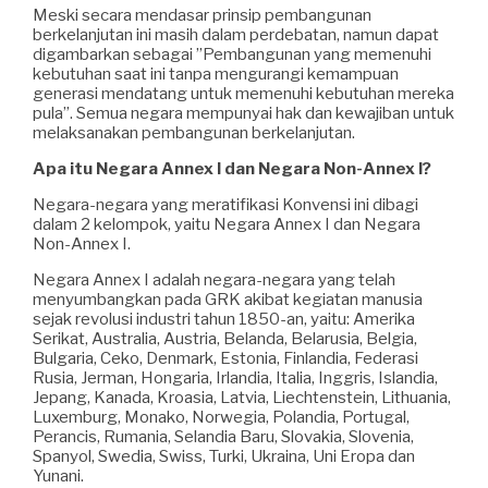
Meski secara mendasar prinsip pembangunan
berkelanjutan ini masih dalam perdebatan, namun dapat
digambarkan sebagai ”Pembangunan yang memenuhi
kebutuhan saat ini tanpa mengurangi kemampuan
generasi mendatang untuk memenuhi kebutuhan mereka
pula”. Semua negara mempunyai hak dan kewajiban untuk
melaksanakan pembangunan berkelanjutan.
Apa itu Negara Annex I dan Negara Non-Annex I?
Negara-negara yang meratifikasi Konvensi ini dibagi
dalam 2 kelompok, yaitu Negara Annex I dan Negara
Non-Annex I.
Negara Annex I adalah negara-negara yang telah
menyumbangkan pada GRK akibat kegiatan manusia
sejak revolusi industri tahun 1850-an, yaitu: Amerika
Serikat, Australia, Austria, Belanda, Belarusia, Belgia,
Bulgaria, Ceko, Denmark, Estonia, Finlandia, Federasi
Rusia, Jerman, Hongaria, Irlandia, Italia, Inggris, Islandia,
Jepang, Kanada, Kroasia, Latvia, Liechtenstein, Lithuania,
Luxemburg, Monako, Norwegia, Polandia, Portugal,
Perancis, Rumania, Selandia Baru, Slovakia, Slovenia,
Spanyol, Swedia, Swiss, Turki, Ukraina, Uni Eropa dan
Yunani.