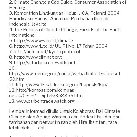
2. Climate Change a Cap Guide, Consumer Association of
Penang
3. Kementrian Lingkungan Hidup, JICA, Pelangi. 2004.
Bumi Makin Panas : Ancaman Perubahan Iklim di
Indonesia. Jakarta
4. The Politics of Climate Change, Friends of The Earth
International
5. http://www.wwf.or.id/climate
6. http://www.ri.go.id/ UU RI No. 17 Tahun 2004
7. http://unfccc.int/ kyoto protocol
8. http://www.climnet.org
9. http://satudunia.oneworld.net
10.
http://www.menlh.go.id/unccc/web/UntitledFrameset-
50.htm
11. http://www.fiskal.depkeu.go.id/bapekki/klip/
12. http://kompas.com/kompas-
cetak/0306/10/iptek/358855.htm
13. www.carbontradewatch.org
Lembar informasi ditulis Untuk Kolaborasi Bali Climate
Change oleh Agung Wardana dan Kadek Lisa, dengan
tambahan dan penyuntingan oleh Hira Jhamtani, tata
letak oleh …… dst.