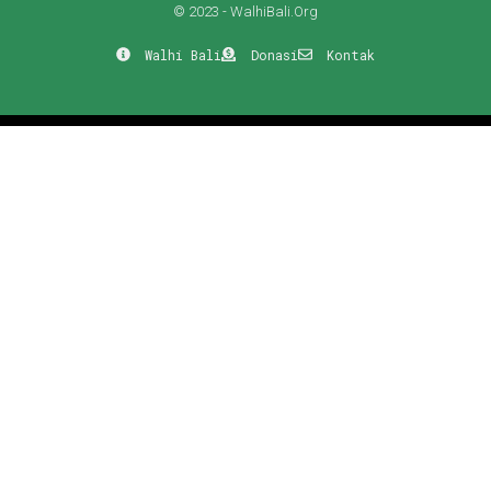
© 2023 - WalhiBali.Org
Walhi Bali
Donasi
Kontak