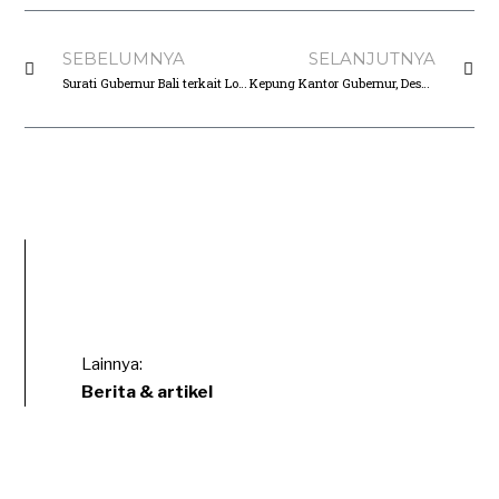
SEBELUMNYA
SELANJUTNYA
Surati Gubernur Bali terkait Lokasi pembangunan Terminal LNG di Kawasan Mangrove, Desa Adat Intaran: Jangan Bohongi dan abaikan Protes Rakyat
Kepung Kantor Gubernur, Desa Adat ingin Gubernur Tegas Cabut Izin Pembangunan Terminal LNG di Kawasan Mangrove.
Lainnya:
Berita & artikel