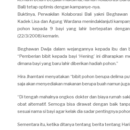
Bali) tetap optimis dengan kampanye-nya.
Buktinya, Perwakilan Kolaborasi Bali yakni Beghawan D
Kadek Lisa dan Agung Wardana menindaklanjuti kampa
pohon kepada 9 bayi yang lahir bertepatan deng
(22/3/2008) kemarin.
Beghawan Dwija dalam wejangannya kepada ibu dan 
“Pemberian bibit kepada bayi ‘Hening’ ini diharapkan 
dimana bayi yang baru lahir diberikan hadiah pohon.”
Hira Jhamtani menyatakan “bibit pohon berupa delima puti
saja akan menyediakan makanan berupa buah namun juga da
“Di tengah mahalnya ongkos dokter dan biaya rumah sakit
obat alternatif. Semoga bisa dirawat dengan baik tanp
sesuai nama si bayi agar kelak dia sadar pentingnya poho
Sementara itu, ketika ditanya tentang berita tentang Ha