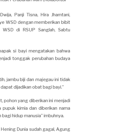
wija, Panji Tisna, Hira Jhamtani,
nye WSD dengan memberikan bibit
an WSD di RSUP Sanglah, Sabtu
bapak si bayi mengatakan bahwa
menjadi tonggak perubahan budaya
h, jambu biji dan
majegau
ini tidak
pat dijadikan obat bagi bayi.”
, pohon yang diberikan ini menjadi
a pupuk kimia dan diberikan nama
n bagi hidup manusia” imbuhnya.
ri Hening Dunia sudah gagal, Agung