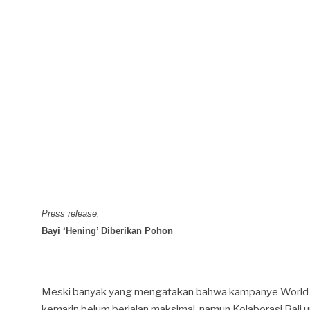
Press release:
Bayi ‘Hening’ Diberikan Pohon
Meski banyak yang mengatakan bahwa kampanye World 
kemarin belum berjalan maksimal, namun Kolaborasi Bali u