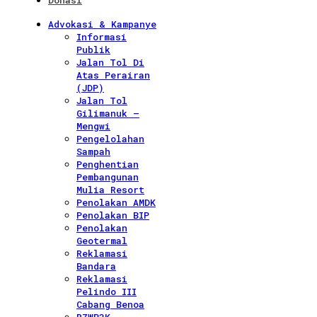
Donasi
Advokasi & Kampanye
Informasi
Publik
Jalan Tol Di
Atas Perairan
(JDP)
Jalan Tol
Gilimanuk –
Mengwi
Pengelolahan
Sampah
Penghentian
Pembangunan
Mulia Resort
Penolakan AMDK
Penolakan BIP
Penolakan
Geotermal
Reklamasi
Bandara
Reklamasi
Pelindo III
Cabang Benoa