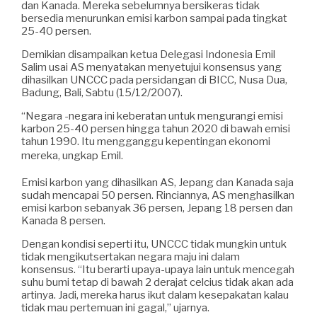
dan Kanada. Mereka sebelumnya bersikeras tidak
bersedia menurunkan emisi karbon sampai pada tingkat
25-40 persen.
Demikian disampaikan ketua Delegasi Indonesia Emil
Salim usai AS menyatakan menyetujui konsensus yang
dihasilkan UNCCC pada persidangan di BICC, Nusa Dua,
Badung, Bali, Sabtu (15/12/2007).
“Negara -negara ini keberatan untuk mengurangi emisi
karbon 25-40 persen hingga tahun 2020 di bawah emisi
tahun 1990. Itu mengganggu kepentingan ekonomi
mereka, ungkap Emil.
Emisi karbon yang dihasilkan AS, Jepang dan Kanada saja
sudah mencapai 50 persen. Rinciannya, AS menghasilkan
emisi karbon sebanyak 36 persen, Jepang 18 persen dan
Kanada 8 persen.
Dengan kondisi seperti itu, UNCCC tidak mungkin untuk
tidak mengikutsertakan negara maju ini dalam
konsensus. “Itu berarti upaya-upaya lain untuk mencegah
suhu bumi tetap di bawah 2 derajat celcius tidak akan ada
artinya. Jadi, mereka harus ikut dalam kesepakatan kalau
tidak mau pertemuan ini gagal,” ujarnya.