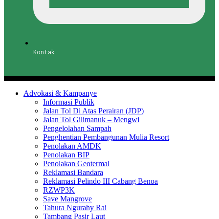
Kontak
Advokasi & Kampanye
Informasi Publik
Jalan Tol Di Atas Perairan (JDP)
Jalan Tol Gilimanuk – Mengwi
Pengelolahan Sampah
Penghentian Pembangunan Mulia Resort
Penolakan AMDK
Penolakan BIP
Penolakan Geotermal
Reklamasi Bandara
Reklamasi Pelindo III Cabang Benoa
RZWP3K
Save Mangrove
Tahura Ngurahy Rai
Tambang Pasir Laut