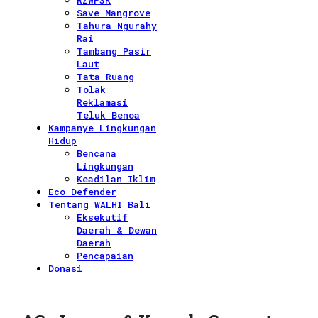
RZWP3K
Save Mangrove
Tahura Ngurahy
Rai
Tambang Pasir
Laut
Tata Ruang
Tolak
Reklamasi
Teluk Benoa
Kampanye Lingkungan
Hidup
Bencana
Lingkungan
Keadilan Iklim
Eco Defender
Tentang WALHI Bali
Eksekutif
Daerah & Dewan
Daerah
Pencapaian
Donasi