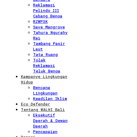
Reklamasi
Pelindo III
Cabang Benoa
RZWP3K
Save Mangrove
Tahura Ngurahy
Rai
Tambang Pasir
Laut
Tata Ruang
Tolak
Reklamasi
Teluk Benoa
Kampanye Lingkungan
Hidup
Bencana
Lingkungan
Keadilan Iklim
Eco Defender
Tentang WALHI Bali
Eksekutif
Daerah & Dewan
Daerah
Pencapaian