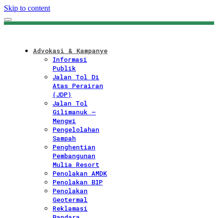
Skip to content
Advokasi & Kampanye
Informasi
Publik
Jalan Tol Di
Atas Perairan
(JDP)
Jalan Tol
Gilimanuk –
Mengwi
Pengelolahan
Sampah
Penghentian
Pembangunan
Mulia Resort
Penolakan AMDK
Penolakan BIP
Penolakan
Geotermal
Reklamasi
Bandara