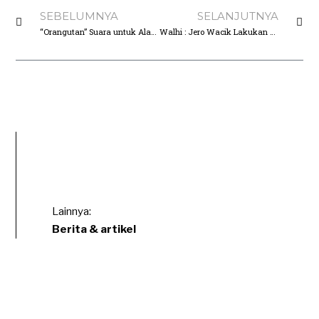
SEBELUMNYA
SELANJUTNYA
“Orangutan” Suara untuk Alam II
Walhi : Jero Wacik Lakukan Kebohongan Publik
Lainnya:
Berita & artikel