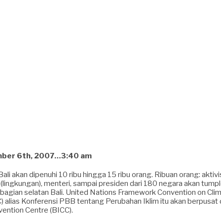
mber 6th, 2007…3:40 am
ali akan dipenuhi 10 ribu hingga 15 ribu orang. Ribuan orang: aktiv
 (lingkungan), menteri, sampai presiden dari 180 negara akan tump
 bagian selatan Bali. United Nations Framework Convention on Cli
alias Konferensi PBB tentang Perubahan Iklim itu akan berpusat d
vention Centre (BICC).