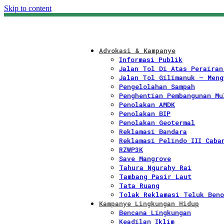
Skip to content
Advokasi & Kampanye
Informasi Publik
Jalan Tol Di Atas Perairan
Jalan Tol Gilimanuk – Meng
Pengelolahan Sampah
Penghentian Pembangunan Mu
Penolakan AMDK
Penolakan BIP
Penolakan Geotermal
Reklamasi Bandara
Reklamasi Pelindo III Caba
RZWP3K
Save Mangrove
Tahura Ngurahy Rai
Tambang Pasir Laut
Tata Ruang
Tolak Reklamasi Teluk Beno
Kampanye Lingkungan Hidup
Bencana Lingkungan
Keadilan Iklim