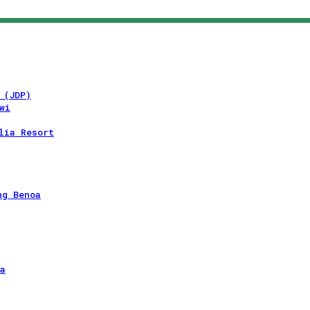
 (JDP)
wi
lia Resort
ng Benoa
a