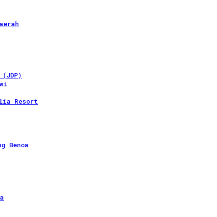
aerah
 (JDP)
wi
lia Resort
ng Benoa
a