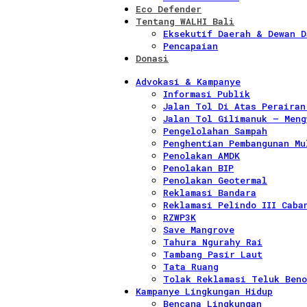
Eco Defender
Tentang WALHI Bali
Eksekutif Daerah & Dewan D
Pencapaian
Donasi
Advokasi & Kampanye
Informasi Publik
Jalan Tol Di Atas Perairan
Jalan Tol Gilimanuk – Meng
Pengelolahan Sampah
Penghentian Pembangunan Mu
Penolakan AMDK
Penolakan BIP
Penolakan Geotermal
Reklamasi Bandara
Reklamasi Pelindo III Caba
RZWP3K
Save Mangrove
Tahura Ngurahy Rai
Tambang Pasir Laut
Tata Ruang
Tolak Reklamasi Teluk Beno
Kampanye Lingkungan Hidup
Bencana Lingkungan