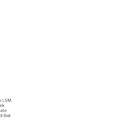
is LSM,
lek
mate
i Bali