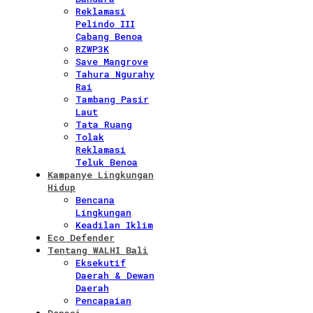
Reklamasi
Pelindo III
Cabang Benoa
RZWP3K
Save Mangrove
Tahura Ngurahy
Rai
Tambang Pasir
Laut
Tata Ruang
Tolak
Reklamasi
Teluk Benoa
Kampanye Lingkungan
Hidup
Bencana
Lingkungan
Keadilan Iklim
Eco Defender
Tentang WALHI Bali
Eksekutif
Daerah & Dewan
Daerah
Pencapaian