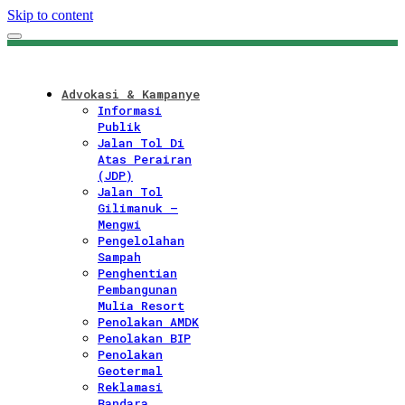
Skip to content
Advokasi & Kampanye
Informasi
Publik
Jalan Tol Di
Atas Perairan
(JDP)
Jalan Tol
Gilimanuk –
Mengwi
Pengelolahan
Sampah
Penghentian
Pembangunan
Mulia Resort
Penolakan AMDK
Penolakan BIP
Penolakan
Geotermal
Reklamasi
Bandara