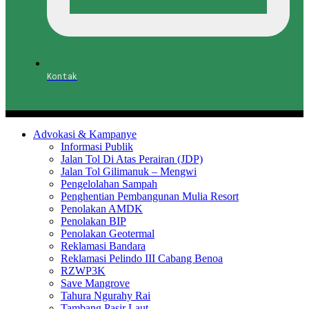
Kontak
Advokasi & Kampanye
Informasi Publik
Jalan Tol Di Atas Perairan (JDP)
Jalan Tol Gilimanuk – Mengwi
Pengelolahan Sampah
Penghentian Pembangunan Mulia Resort
Penolakan AMDK
Penolakan BIP
Penolakan Geotermal
Reklamasi Bandara
Reklamasi Pelindo III Cabang Benoa
RZWP3K
Save Mangrove
Tahura Ngurahy Rai
Tambang Pasir Laut