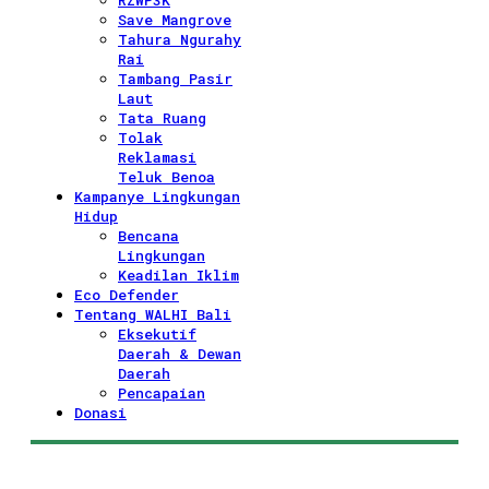
RZWP3K
Save Mangrove
Tahura Ngurahy
Rai
Tambang Pasir
Laut
Tata Ruang
Tolak
Reklamasi
Teluk Benoa
Kampanye Lingkungan
Hidup
Bencana
Lingkungan
Keadilan Iklim
Eco Defender
Tentang WALHI Bali
Eksekutif
Daerah & Dewan
Daerah
Pencapaian
Donasi