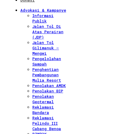
Donasi
Advokasi & Kampanye
Informasi
Publik
Jalan Tol Di
Atas Perairan
(JDP)
Jalan Tol
Gilimanuk –
Mengwi
Pengelolahan
Sampah
Penghentian
Pembangunan
Mulia Resort
Penolakan AMDK
Penolakan BIP
Penolakan
Geotermal
Reklamasi
Bandara
Reklamasi
Pelindo III
Cabang Benoa